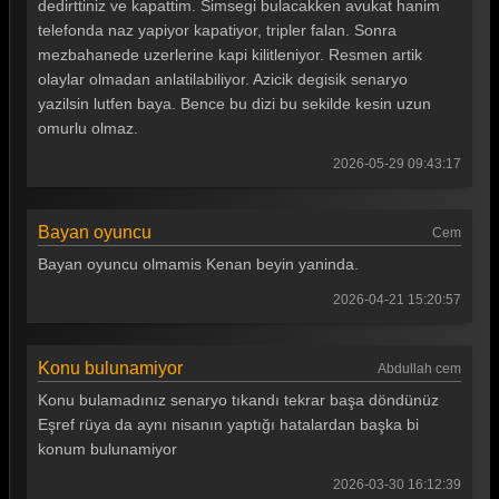
dedirttiniz ve kapattim. Simsegi bulacakken avukat hanim
telefonda naz yapiyor kapatiyor, tripler falan. Sonra
mezbahanede uzerlerine kapi kilitleniyor. Resmen artik
olaylar olmadan anlatilabiliyor. Azicik degisik senaryo
yazilsin lutfen baya. Bence bu dizi bu sekilde kesin uzun
omurlu olmaz.
2026-05-29 09:43:17
Bayan oyuncu
Cem
Bayan oyuncu olmamis Kenan beyin yaninda.
2026-04-21 15:20:57
Konu bulunamiyor
Abdullah cem
Konu bulamadınız senaryo tıkandı tekrar başa döndünüz
Eşref rüya da aynı nisanın yaptığı hatalardan başka bi
konum bulunamiyor
2026-03-30 16:12:39