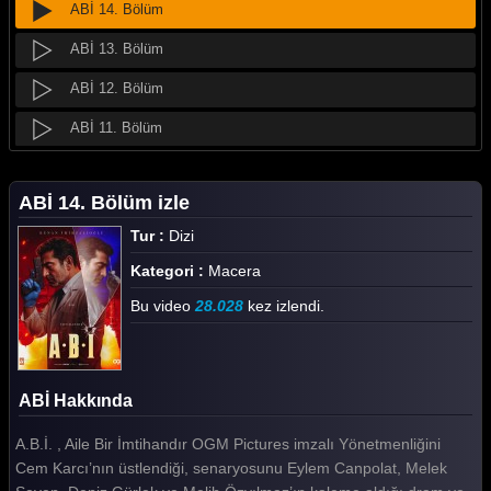
ABİ 14. Bölüm
ABİ 13. Bölüm
ABİ 12. Bölüm
ABİ 11. Bölüm
ABİ 10. Bölüm
ABİ 14. Bölüm izle
ABİ 9. Bölüm
Tur :
Dizi
ABİ 8. Bölüm
Kategori :
Macera
ABİ 7. Bölüm
Bu video
28.028
kez izlendi.
ABİ 6. Bölüm
ABİ 5. Bölüm
ABİ Hakkında
ABİ 4. Bölüm
A.B.İ. , Aile Bir İmtihandır OGM Pictures imzalı Yönetmenliğini
ABİ 3. Bölüm
Cem Karcı’nın üstlendiği, senaryosunu Eylem Canpolat, Melek
ABİ 2. Bölüm