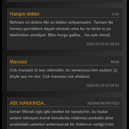
Hangisi doktor
Cem
Behram mi doktor Abi mi doktor anliyamadim. Tamam ille
hersey gerceklere dayali olmasin ama bu ne bicim is ya
telefondan ameliyat. Bilim kurgu galiba....ha oyle olmali..
2026-03-05 01:38:03
Manasiz
Malik
Cok manasiz bi sey cekmisler, bu senaryoyu kim yaziyor )))
böyle sey mi olur. Cok manasiz cok ahlaksiz.
2026-02-25 03:28:01
ABI: HAKKINDA..
KENAN MIYANYEDI
kenan Mirzali oglu gibi sevilen bir sanatcinin, bu kadar
anlami olmayan,komik konularda rolalmasi,avukatla abisi
arasindaki yalanlari anlamiyacak bir doktorun varligi,t+üm