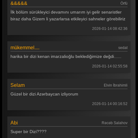
&&&&&
Örfü
İlk bölüm sürükleyici devamını umarım iyi gelir senaristler
biraz daha Gizem li yazarlarsa etkileyici sahneler görebiliriz
2026-01-14 08:42:36
mükemmel....
sedat
harika bir dizi kenan imarzalioğlu beklediğimize değdi......
2026-01-14 02:55:58
Selam
Elvin İbrahimli
Güzel bir dizi Azərbaycan izliyorum
2026-01-14 00:16:52
Abi
Rəcəb Salahov
Super bir Dizi????