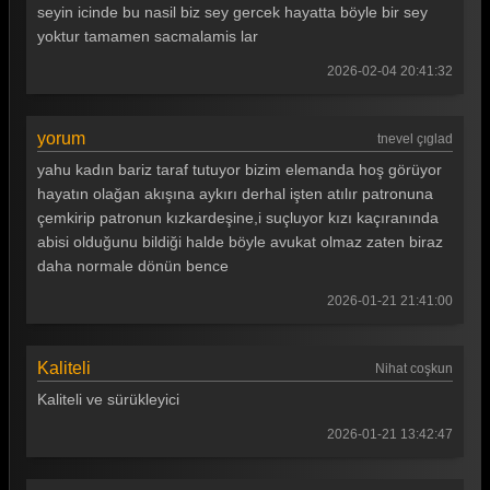
seyin icinde bu nasil biz sey gercek hayatta böyle bir sey
yoktur tamamen sacmalamis lar
2026-02-04 20:41:32
yorum
tnevel çıglad
yahu kadın bariz taraf tutuyor bizim elemanda hoş görüyor
hayatın olağan akışına aykırı derhal işten atılır patronuna
çemkirip patronun kızkardeşine,i suçluyor kızı kaçıranında
abisi olduğunu bildiği halde böyle avukat olmaz zaten biraz
daha normale dönün bence
2026-01-21 21:41:00
Kaliteli
Nihat coşkun
Kaliteli ve sürükleyici
2026-01-21 13:42:47