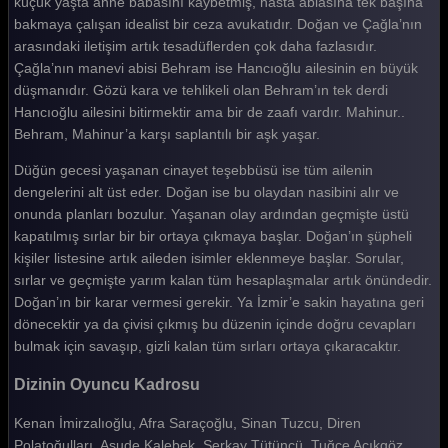
küçük yaşta anne babasını kaybetmiş, hasta ablasına tek başına
bakmaya çalışan idealist bir ceza avukatıdır. Doğan ve Çağla’nın
arasındaki iletişim artık tesadüflerden çok daha fazlasıdır.
Çağla’nın manevi abisi Behram ise Hancıoğlu ailesinin en büyük
düşmanıdır. Gözü kara ve tehlikeli olan Behram’ın tek derdi
Hancıoğlu ailesini bitirmektir ama bir de zaafı vardır. Mahinur..
Behram, Mahinur’a karşı saplantılı bir aşk yaşar.
Düğün gecesi yaşanan cinayet teşebbüsü ise tüm ailenin
dengelerini alt üst eder. Doğan ise bu olaydan nasibini alır ve
onunda planları bozulur. Yaşanan olay ardından geçmişte üstü
kapatılmış sırlar bir bir ortaya çıkmaya başlar. Doğan’ın şüpheli
kişiler listesine artık aileden isimler eklenmeye başlar. Sorular,
sırlar ve geçmişte yarım kalan tüm hesaplaşmalar artık önündedir.
Doğan’ın bir karar vermesi gerekir. Ya İzmir’e sakin hayatına geri
dönecektir ya da çivisi çıkmış bu düzenin içinde doğru cevapları
bulmak için savaşıp, gizli kalan tüm sırları ortaya çıkaracaktır.
Dizinin Oyuncu Kadrosu
Kenan İmirzalıoğlu, Afra Saraçoğlu, Sinan Tuzcu, Diren
Polatoğulları, Asude Kalebek, Serkay Tütüncü, Tuğçe Açıkgöz,