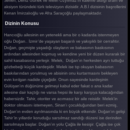
Seven, Deniz Gürlek ve Melih Özyılmaz’ın kaleme aldığı dram ve
aksiyon türündeki türk televizyon dizisidir. A.B.İ dizisinin başrollerini
ABİ 1. Bölüm
Kenan İmirzalıoğlu ve Afra Saraçoğlu paylaşmaktadır.
Tüm Bölümleri Göster
Dizinin Konusu
Hancıoğlu ailesinin en yetenekli ama bir o kadarda istenmeyen
oğlu Doğan.. İzmir’de yaşayan başarılı ve yakışıklı bir cerrahtır.
Doğan, geçmişte yaşadığı olayların ve babasının baskısının
ardından ailesinden kopmuş ve kendine yeni bir düzen kurarak bir
sahil kasabasına yerleşir. Melek, Doğan’ın herkesten ayrı tuttuğu
gözbebeği küçük kardeşidir. Melek ise tıp okuyan babasının
baskılarından yorulmuş ve abisinin onu kurtarmasını bekleyen
evin kırılgan nadide çiçeğidir. Onun sayesinde kardeşinin
Gülüşan’ın düğününe gelmeyi kabul eder fakat o ana kadar
ailesine dair kaçtığı ne varsa hepsi ile karşı karşıya kalacağından
habersizdir. Tahir, otoriter ve acımasız bir aile reisidir. Melek’in
doktor olmasını istemeyen, Sinan’ı çocukluğundan beri ezmiş,
Doğan’ın evden ayrılmasında ki en büyük etkendir. Doğan’ın gelişi
Tahir’in yıllardır koruduğu sarsılmaz sandığı düzeni ise derinden
sarsılmaya başlar. Doğan’ın yolu Çağla ile kesişir. Çağla ise çok