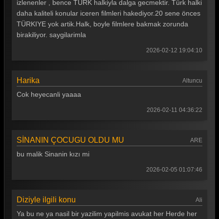
izlenenler , bence TÜRK halkiyla dalga gecmektir. Türk halki
daha kaliteli konular iceren filmleri hakediyor.20 sene önces
TÜRKIYE yok artik.Halk, boyle filmlere bakmak zorunda
birakiliyor. saygilarimla
2026-02-12 19:04:10
Harika
Altuncu
Cok heyecanli yaaaa
2026-02-11 04:36:22
SİNANIN ÇOCUGU OLDU MU
ARE
bu malik Sinanin kızı mi
2026-02-05 01:07:46
Diziyle ilgili konu
Ali
Ya bu ne ya nasil bir yazilim yapilmis avukat her Herde her