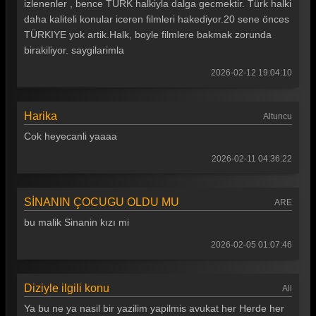
izlenenler , bence TÜRK halkiyla dalga gecmektir. Türk halki
daha kaliteli konular iceren filmleri hakediyor.20 sene önces
TÜRKIYE yok artik.Halk, boyle filmlere bakmak zorunda
birakiliyor. saygilarimla
2026-02-12 19:04:10
Harika
Altuncu
Cok heyecanli yaaaa
2026-02-11 04:36:22
SİNANIN ÇOCUGU OLDU MU
ARE
bu malik Sinanin kızı mi
2026-02-05 01:07:46
Diziyle ilgili konu
Ali
Ya bu ne ya nasil bir yazilim yapilmis avukat her Herde her