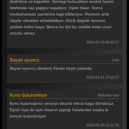
dedirttiniz ve kapattim. Simsegi bulacakken avukat hanim
telefonda naz yapiyor kapatiyor, tripler falan. Sonra
mezbahanede uzerlerine kapi kilitleniyor. Resmen artik
olaylar olmadan anlatilabiliyor. Azicik degisik senaryo
yazilsin lutfen baya. Bence bu dizi bu sekilde kesin uzun
omurlu olmaz.
2026-05-29 09:43:17
Bayan oyuncu
Cem
Bayan oyuncu olmamis Kenan beyin yaninda.
2026-04-21 15:20:57
Konu bulunamiyor
Abdullah cem
Konu bulamadınız senaryo tıkandı tekrar başa döndünüz
Eşref rüya da aynı nisanın yaptığı hatalardan başka bi
konum bulunamiyor
2026-03-30 16:12:39