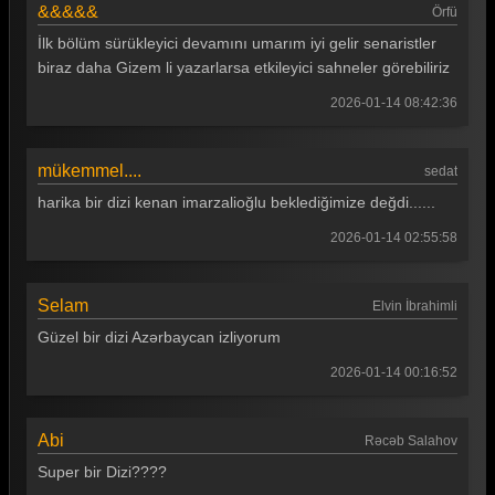
&&&&&
Örfü
İlk bölüm sürükleyici devamını umarım iyi gelir senaristler
biraz daha Gizem li yazarlarsa etkileyici sahneler görebiliriz
2026-01-14 08:42:36
mükemmel....
sedat
harika bir dizi kenan imarzalioğlu beklediğimize değdi......
2026-01-14 02:55:58
Selam
Elvin İbrahimli
Güzel bir dizi Azərbaycan izliyorum
2026-01-14 00:16:52
Abi
Rəcəb Salahov
Super bir Dizi????