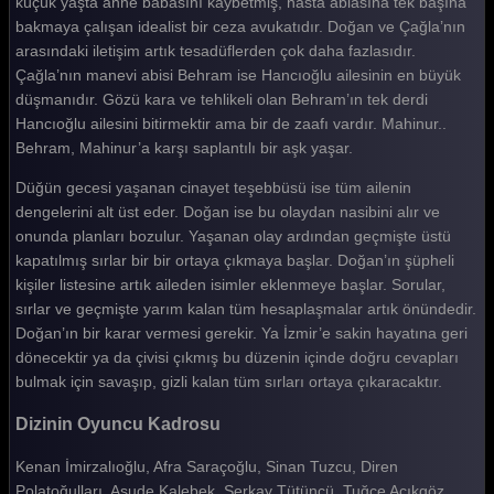
küçük yaşta anne babasını kaybetmiş, hasta ablasına tek başına
bakmaya çalışan idealist bir ceza avukatıdır. Doğan ve Çağla’nın
arasındaki iletişim artık tesadüflerden çok daha fazlasıdır.
Çağla’nın manevi abisi Behram ise Hancıoğlu ailesinin en büyük
düşmanıdır. Gözü kara ve tehlikeli olan Behram’ın tek derdi
Hancıoğlu ailesini bitirmektir ama bir de zaafı vardır. Mahinur..
Behram, Mahinur’a karşı saplantılı bir aşk yaşar.
Düğün gecesi yaşanan cinayet teşebbüsü ise tüm ailenin
dengelerini alt üst eder. Doğan ise bu olaydan nasibini alır ve
onunda planları bozulur. Yaşanan olay ardından geçmişte üstü
kapatılmış sırlar bir bir ortaya çıkmaya başlar. Doğan’ın şüpheli
kişiler listesine artık aileden isimler eklenmeye başlar. Sorular,
sırlar ve geçmişte yarım kalan tüm hesaplaşmalar artık önündedir.
Doğan’ın bir karar vermesi gerekir. Ya İzmir’e sakin hayatına geri
dönecektir ya da çivisi çıkmış bu düzenin içinde doğru cevapları
bulmak için savaşıp, gizli kalan tüm sırları ortaya çıkaracaktır.
Dizinin Oyuncu Kadrosu
Kenan İmirzalıoğlu, Afra Saraçoğlu, Sinan Tuzcu, Diren
Polatoğulları, Asude Kalebek, Serkay Tütüncü, Tuğçe Açıkgöz,