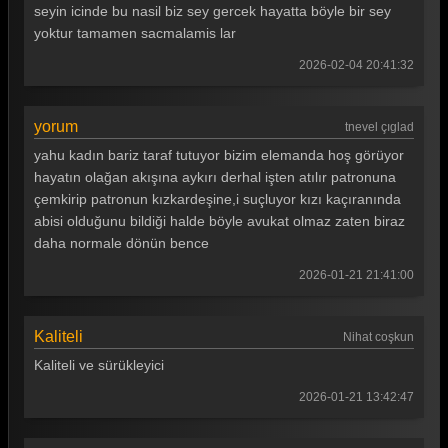
seyin icinde bu nasil biz sey gercek hayatta böyle bir sey
yoktur tamamen sacmalamis lar
2026-02-04 20:41:32
yorum
tnevel çıglad
yahu kadın bariz taraf tutuyor bizim elemanda hoş görüyor
hayatın olağan akışına aykırı derhal işten atılır patronuna
çemkirip patronun kızkardeşine,i suçluyor kızı kaçıranında
abisi olduğunu bildiği halde böyle avukat olmaz zaten biraz
daha normale dönün bence
2026-01-21 21:41:00
Kaliteli
Nihat coşkun
Kaliteli ve sürükleyici
2026-01-21 13:42:47