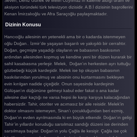
Seven, Deniz Gürlek ve Melih Özyılmaz’ın kaleme aldığı dram ve
aksiyon türündeki türk televizyon dizisidir. A.B.İ dizisinin başrollerini
Kenan İmirzalıoğlu ve Afra Saraçoğlu paylaşmaktadır.
Dizinin Konusu
Hancıoğlu ailesinin en yetenekli ama bir o kadarda istenmeyen
oğlu Doğan.. İzmir’de yaşayan başarılı ve yakışıklı bir cerrahtır.
Doğan, geçmişte yaşadığı olayların ve babasının baskısının
ardından ailesinden kopmuş ve kendine yeni bir düzen kurarak bir
sahil kasabasına yerleşir. Melek, Doğan’ın herkesten ayrı tuttuğu
gözbebeği küçük kardeşidir. Melek ise tıp okuyan babasının
baskılarından yorulmuş ve abisinin onu kurtarmasını bekleyen
evin kırılgan nadide çiçeğidir. Onun sayesinde kardeşinin
Gülüşan’ın düğününe gelmeyi kabul eder fakat o ana kadar
ailesine dair kaçtığı ne varsa hepsi ile karşı karşıya kalacağından
habersizdir. Tahir, otoriter ve acımasız bir aile reisidir. Melek’in
doktor olmasını istemeyen, Sinan’ı çocukluğundan beri ezmiş,
Doğan’ın evden ayrılmasında ki en büyük etkendir. Doğan’ın gelişi
Tahir’in yıllardır koruduğu sarsılmaz sandığı düzeni ise derinden
sarsılmaya başlar. Doğan’ın yolu Çağla ile kesişir. Çağla ise çok