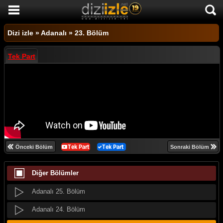
Adanalı 35. Bölüm
DİZİ İZLE
Adanalı 34. Bölüm
Dizi izle
»
Adanalı
»
23. Bölüm
AKTİF DİZİLER
Adanalı 33. Bölüm
Tek Part
SON EKLENEN DİZİLER
Adanalı 32. Bölüm
TÜM DİZİLER
Adanalı 31. Bölüm
MACERA
Adanalı 30. Bölüm
KOMEDİ
Adanalı 29. Bölüm
DUYGUSAL
Adanalı 28. Bölüm
Önceki Bölüm
Sonraki Bölüm
TARİHİ
Adanalı 27. Bölüm
Diğer Bölümler
TV SHOW
Adanalı 26. Bölüm
GENÇLİK
Adanalı 25. Bölüm
DİZİ HABERLERİ
Adanalı 24. Bölüm