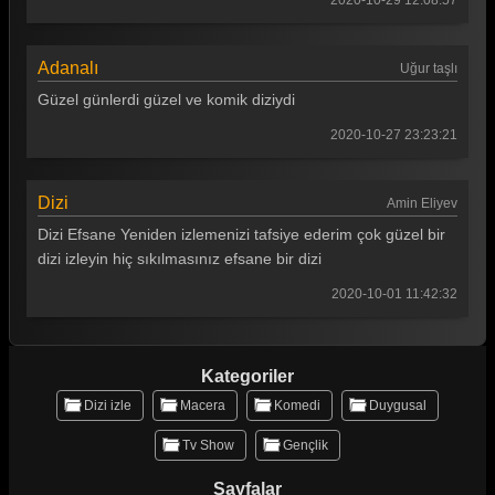
2020-10-29 12:08:57
Adanalı
Uğur taşlı
Güzel günlerdi güzel ve komik diziydi
2020-10-27 23:23:21
Dizi
Amin Eliyev
Dizi Efsane Yeniden izlemenizi tafsiye ederim çok güzel bir
dizi izleyin hiç sıkılmasınız efsane bir dizi
2020-10-01 11:42:32
Kategoriler
Dizi izle
Macera
Komedi
Duygusal
Tv Show
Gençlik
Sayfalar