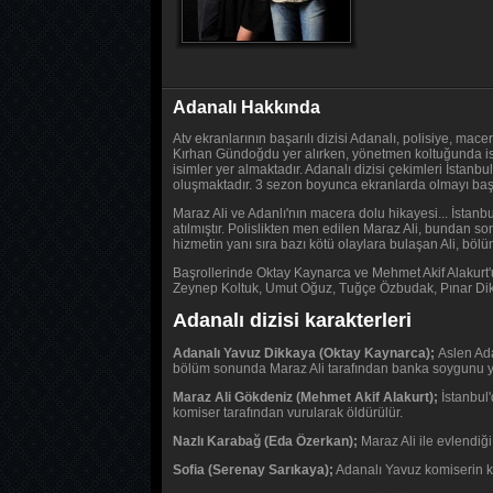
Adanalı Hakkında
Atv ekranlarının başarılı dizisi Adanalı, polisiye, ma
Kırhan Gündoğdu yer alırken, yönetmen koltuğunda is
isimler yer almaktadır. Adanalı dizisi çekimleri İstan
oluşmaktadır. 3 sezon boyunca ekranlarda olmayı başar
Maraz Ali ve Adanlı'nın macera dolu hikayesi... İstanb
atılmıştır. Polislikten men edilen Maraz Ali, bundan so
hizmetin yanı sıra bazı kötü olaylara bulaşan Ali, bö
Başrollerinde Oktay Kaynarca ve Mehmet Akif Alakurt'
Zeynep Koltuk, Umut Oğuz, Tuğçe Özbudak, Pınar Dikici
Adanalı dizisi karakterleri
Adanalı Yavuz Dikkaya (Oktay Kaynarca);
Aslen Ada
bölüm sonunda Maraz Ali tarafından banka soygunu yapt
Maraz Ali Gökdeniz (Mehmet Akif Alakurt);
İstanbul'
komiser tarafından vurularak öldürülür.
Nazlı Karabağ (Eda Özerkan);
Maraz Ali ile evlendiği
Sofia (Serenay Sarıkaya);
Adanalı Yavuz komiserin k