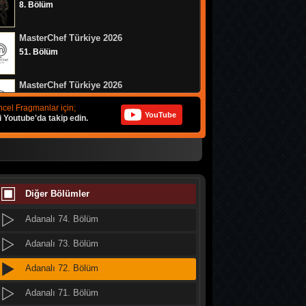
8. Bölüm
MasterChef Türkiye 2026
51. Bölüm
MasterChef Türkiye 2026
Adanalı 79. Bölüm
50. Bölüm
cel Fragmanlar için;
YouTube
i Youtube'da takip edin.
Adanalı 78. Bölüm
Muhtemel Aşk
Adanalı 77. Bölüm
8. Bölüm
Adanalı 76. Bölüm
Bizim Evin Halleri
314. Bölüm
Diğer Bölümler
Adanalı 75. Bölüm
Adanalı 74. Bölüm
MasterChef Türkiye 2026
49. Bölüm
Adanalı 73. Bölüm
Adanalı 72. Bölüm
Doğanın Kanunu
9. Bölüm
Adanalı 71. Bölüm