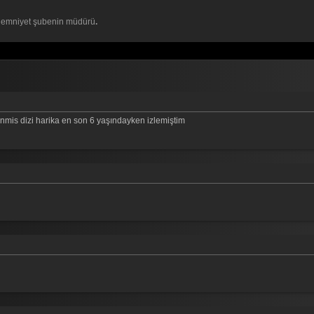
ğı emniyet şubenin müdürü
.
nmis dizi harika en son 6 yaşındayken izlemiştim