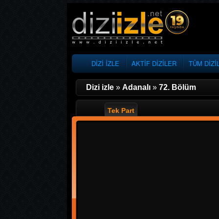
DİZİ İZLE
AKTİF DİZİLER
TÜM DİZİ
Dizi izle
»
Adanalı
»
72. Bölüm
Tek Part