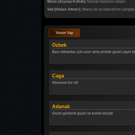
Maria (Zeynep Koltuk);
Nevzat müdürün adamı.
Vali (Hakan Altıner);
Maraz Ali ve Adanalı'nın çalıştı
Yorum Yap
Özbek
Bazı reklamlar çok uzun ama yinede güzel yayın la
Caga
Abooooo kız ciit
Adanalı
Güzel günlerdi güzel ve komik diziydi