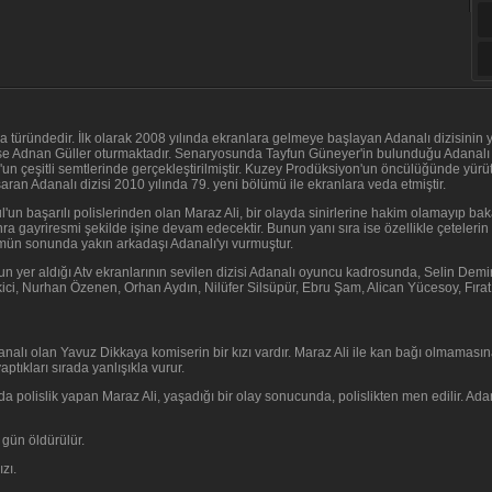
cera türündedir. İlk olarak 2008 yılında ekranlara gelmeye başlayan Adanalı dizisinin
e Adnan Güller oturmaktadır. Senaryosunda Tayfun Güneyer'in bulunduğu Adanalı p
bul'un çeşitli semtlerinde gerçekleştirilmiştir. Kuzey Prodüksiyon'un öncülüğünde yü
an Adanalı dizisi 2010 yılında 79. yeni bölümü ile ekranlara veda etmiştir.
ul'un başarılı polislerinden olan Maraz Ali, bir olayda sinirlerine hakim olamayıp b
nra gayriresmi şekilde işine devam edecektir. Bunun yanı sıra ise özellikle çetelerin t
lümün sonunda yakın arkadaşı Adanalı'yı vurmuştur.
un yer aldığı Atv ekranlarının sevilen dizisi Adanalı oyuncu kadrosunda, Selin De
, Nurhan Özenen, Orhan Aydın, Nilüfer Silsüpür, Ebru Şam, Alican Yücesoy, Fırat A
nalı olan Yavuz Dikkaya komiserin bir kızı vardır. Maraz Ali ile kan bağı olmamas
ıkları sırada yanlışıkla vurur.
da polislik yapan Maraz Ali, yaşadığı bir olay sonucunda, polislikten men edilir. Adan
 gün öldürülür.
ızı.