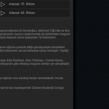
Adanalı 70. Bölüm
MasterChef Türkiye 2026
48. Bölüm
Adanalı 69. Bölüm
Adanalı 68. Bölüm
MasterChef Türkiye 2026
47. Bölüm
Adanalı 67. Bölüm
 yapımcılığında Ali Gündoğdu, Mehmet Yiğit Alp ve İnci
rojesinin oyuncu kadrosunda da birbirinden başarılı
rütülen Adanalı dizisi toplamda 79 bölümden
Altı Üstü İstanbul
Adanalı 66. Bölüm
8. Bölüm
akanın oğluna yumruk attığı gerekçesiyle meslekten
Adanalı 65. Bölüm
üm planlarını alt üst etmeeye karar vermiştir. Yaptığı
MasterChef Türkiye 2026
Adanalı 64. Bölüm
miratar, Eda Özerkan, Ekin Türkmen, Cemal Hünal,
46. Bölüm
lbayram gibi oldukça başarılı isimler yer almaktadır.
Adanalı 63. Bölüm
Daha 17
Adanalı 62. Bölüm
10. Bölüm
ına rağmen onu kardeşi kadar sevmektedir. Ancak
Adanalı 61. Bölüm
alı ile kan kardeşleridir. Dizinin finalinde Cengiz
Her Şey Mümkün
Adanalı 60. Bölüm
2. Bölüm
Adanalı 59. Bölüm
Her Şey Mümkün