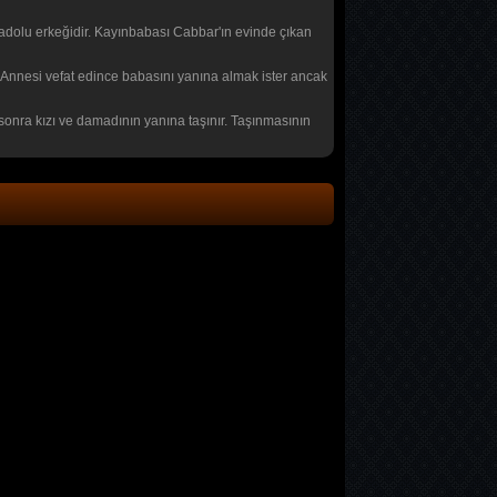
anadolu erkeğidir. Kayınbabası Cabbar'ın evinde çıkan
r. Annesi vefat edince babasını yanına almak ister ancak
en sonra kızı ve damadının yanına taşınır. Taşınmasının