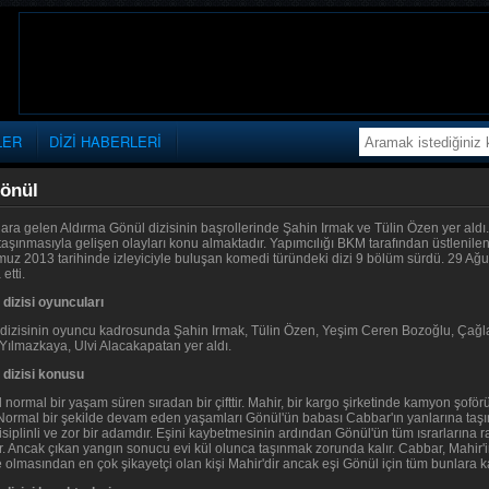
LER
DİZİ HABERLERİ
önül
ara gelen Aldırma Gönül dizisinin başrollerinde Şahin Irmak ve Tülin Özen yer aldı.
taşınmasıyla gelişen olayları konu almaktadır. Yapımcılığı BKM tarafından üstlenilen 
z 2013 tarihinde izleyiciyle buluşan komedi türündeki dizi 9 bölüm sürdü. 29 Ağu
etti.
dizisi oyuncuları
dizisinin oyuncu kadrosunda Şahin Irmak, Tülin Özen, Yeşim Ceren Bozoğlu, Çağl
Yılmazkaya, Ulvi Alacakapatan yer aldı.
 dizisi konusu
normal bir yaşam süren sıradan bir çifttir. Mahir, bir kargo şirketinde kamyon şofö
 Normal bir şekilde devam eden yaşamları Gönül'ün babası Cabbar'ın yanlarına taş
isiplinli ve zor bir adamdır. Eşini kaybetmesinin ardından Gönül'ün tüm ısrarların
 Ancak çıkan yangın sonucu evi kül olunca taşınmak zorunda kalır. Cabbar, Mahir'in 
 olmasından en çok şikayetçi olan kişi Mahir'dir ancak eşi Gönül için tüm bunlara 