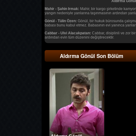
Aldırma Gönül 
Mahir - Şahin Irmak:
Mahir, bir kargo şirketinde kamyon
yangın nedeniyle yanlarına taşınmasının ardından yanlar
Gönül - Tülin Özen:
Gönül, bir hukuk bürosunda çalışmakt
babası bunu kabul etmez. Babasının evi yanınca yanların
Cabbar - Ulvi Alacakpatan:
Cabbar, disiplinli ve zor bi
ardından evin tüm düzenini değiştirecektir.
Aldırma Gönül Son Bölüm