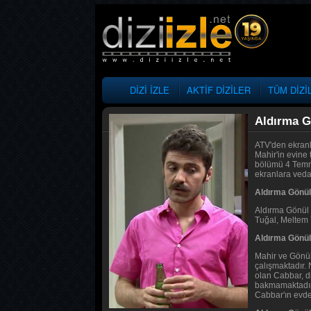
DİZİ İZLE
AKTİF DİZİLER
TÜM DİZİ
Aldırma G
ATV'den ekranl
Mahir'in evine 
bölümü 4 Temmu
ekranlara veda 
Aldırma Gönül 
Aldırma Gönül 
Tuğal, Meltem 
Aldırma Gönül
Mahir ve Gönül 
çalışmaktadır.
olan Cabbar, d
bakmamaktadır.
Cabbar'ın evde