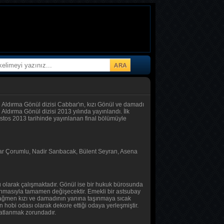
 Aldırma Gönül dizisi Cabbar'ın, kızı Gönül ve damadı
Aldırma Gönül dizisi 2013 yılında yayınlandı. İlk
stos 2013 tarihinde yayınlanan final bölümüyle
ar Çorumlu, Nadir Sarıbacak, Bülent Seyran, Asena
rü olarak çalışmaktadır. Gönül ise bir hukuk bürosunda
ınmasıyla tamamen değişecektir. Emekli bir astsubay
a rağmen kızı ve damadının yanına taşınmaya sıcak
hobi odası olarak dekore ettiği odaya yerleşmiştir.
katlanmak zorundadır.