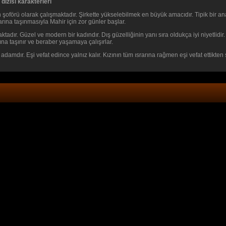
dizisi karakterleri
 şoförü olarak çalışmaktadır. Şirkette yükselebilmek en büyük amacıdır. Tipik bir 
ına taşınmasıyla Mahir için zor günler başlar.
adır. Güzel ve modern bir kadındır. Dış güzelliğinin yanı sıra oldukça iyi niyetlidi
a taşınır ve beraber yaşamaya çalışırlar.
r adamdır. Eşi vefat edince yalnız kalır. Kızının tüm ısrarına rağmen eşi vefat ettikt