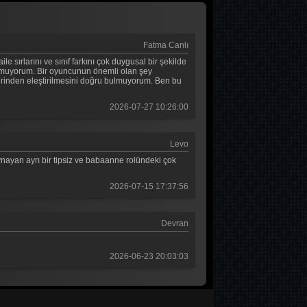
2. Bölüm
Baş Başa
Fatma Canlı
1. Bölüm
 sırlarını ve sınıf farkını çok duygusal bir şekilde
 bulmuyorum. Bir oyuncunun önemli olan şey
üzerinden eleştirilmesini doğru bulmuyorum. Ben bu
MasterChef Türkiye 2026
45. Bölüm
2026-07-27 10:26:00
Sıfır Bir 4 Sezon
Levo
9. Bölüm
nayan ayrı bir tipsiz ve babaanne rolündeki çok
Asırlık Gece
2026-07-15 17:37:56
7. Bölüm
Devran
2026-06-23 20:03:03