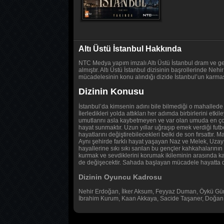
Altı Üstü İstanbul Hakkında
NTC Medya yapım imzalı Altı Üstü İstanbul dram ve gen
almıştır. Altı Üstü İstanbul dizisinin başrollerinde
mücadelesinin konu alındığı dizide İstanbul’un karmaş
Dizinin Konusu
İstanbul’da kimsenin adını bile bilmediği o mahallede 
İlerledikleri yolda attıkları her adımda birbirlerini et
umutlarını asla kaybetmeyen ve var olan umuda en çok 
hayat sunmaktır. Uzun yıllar uğraşıp emek verdiği futb
hayatlarını değiştirebilecekleri belki de son fırsattır.
Aynı şehirde farklı hayat yaşayan Naz ve Melek, Uzay 
hayallerine sıkı sıkı sarılan bu gençler kahkahalarının
kurmak ve sevdiklerini korumak ikileminin arasında kal
de değişecektir. Sahada başlayan mücadele hayatta 
Dizinin Oyuncu Kadrosu
Nehir Erdoğan, İlker Aksum, Feyyaz Duman, Öykü Gürm
İbrahim Kurum, Kaan Akkaya, Sacide Taşaner, Doğan C