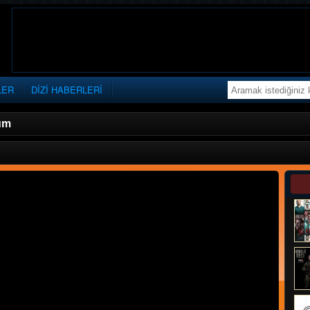
LER
DİZİ HABERLERİ
üm