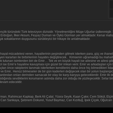
çlik türündeki Türk televizyon dizisidir. Yönetmenliğini Müge Uğurlar üstlenmiştir
 Nehir Erdoğan, İlker Aksum, Feyyaz Duman ve Öykü Gürman yer almaktadır. Kenar mah
ık sokaklarının duygusunu sürükleyici bir hikaye ile anlatmaktadır.
hayat mücadelesi veren, hayallerinin peşinden gitmek isterken para, güç ve ihanet i
kileyen kararları ile birbirlerinin hayatını değiştirecek.. Kimsenin uğramadığı bu maha
tutunan isimlerden biri de Emir… Tek ve en büyük hayali ise ailesine ve ailesi gib
ol ise Emir’e hayaline kavuşması için güzel bir imkan verir. Emir ve arkadaşları içi
 Maçtan önce rakiplerini tanımak isterlerken kendilerini daha önce hiç bilmedikleri İst
ve Emir.. Henüz bilmeseler de bir gün kaderleri değişecek olan bir yolun başlangıc
 ardından onları derinden sarsacak bir olay ile karşı karşıya geleceklerdir. Emir ilk 
dığında sevdiklerini korumanın aslında daha zor olduğu ile yüzleşecektir. Sırlar bir
devam edecektir.
an, Rahimcan Kapkap, Berk Ali Çatal, Yüsra Geyik, Kaan Çakır, Cem Söküt, Elçin Z
an Sarıkaya, Şebnem Dokurel, Yusuf Baymaz, Can Kızıltuğ, İpek Çiçek, Oğulcan Ç