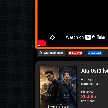
Önceki Bölüm
Altı Üstü İs
Tur :
Dizi
Kategori :
Macera
Bu video
20.685
kez izlendi.