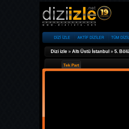
DİZİ İZLE
AKTİF DİZİLER
TÜM DİZİ
Dizi izle
»
Altı Üstü İstanbul
»
5. Böl
Tek Part