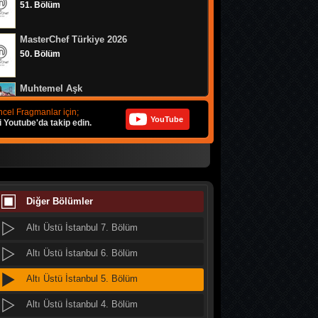
51. Bölüm
MasterChef Türkiye 2026
50. Bölüm
Muhtemel Aşk
8. Bölüm
cel Fragmanlar için;
YouTube
i Youtube'da takip edin.
Bizim Evin Halleri
314. Bölüm
Altı Üstü İstanbul 9. Bölüm
MasterChef Türkiye 2026
49. Bölüm
Diğer Bölümler
Altı Üstü İstanbul 8. Bölüm
Altı Üstü İstanbul 7. Bölüm
Doğanın Kanunu
9. Bölüm
Altı Üstü İstanbul 6. Bölüm
Altı Üstü İstanbul 5. Bölüm
MasterChef Türkiye 2026
48. Bölüm
Altı Üstü İstanbul 4. Bölüm