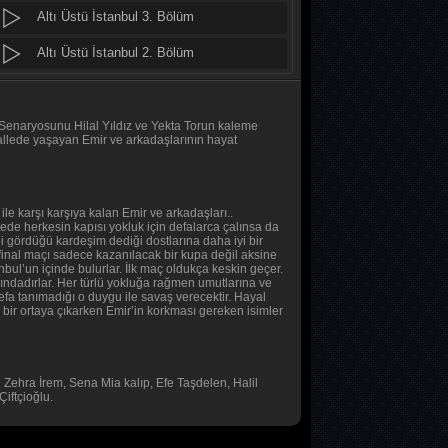
Altı Üstü İstanbul 3. Bölüm
MasterChef Türkiye 2026
47. Bölüm
Altı Üstü İstanbul 2. Bölüm
Altı Üstü İstanbul 1. Bölüm
Altı Üstü İstanbul
8. Bölüm
Tüm Bölümleri Göster
. Senaryosunu Hilal Yıldız ve Yekta Torun kaleme
allede yaşayan Emir ve arkadaşlarının hayat
MasterChef Türkiye 2026
46. Bölüm
le karşı karşıya kalan Emir ve arkadaşları..
llede herkesin kapısı yokluk için defalarca çalınsa da
Daha 17
i gördüğü kardeşim dediği dostlarına daha iyi bir
10. Bölüm
n final maçı sadece kazanılacak bir kupa değil aksine
anbul’un içinde bulurlar. İlk maç oldukça keskin geçer.
ındadırlar. Her türlü yokluğa rağmen umutlarına ve
defa tanımadığı o duygu ile savaş verecektir. Hayal
Her Şey Mümkün
 bir ortaya çıkarken Emir’in korkması gereken isimler
2. Bölüm
Her Şey Mümkün
ehra İrem, Sena Mia kalıp, Efe Taşdelen, Halil
1. Bölüm
iftçioğlu.
Baş Başa