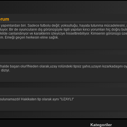
yorum
 yapımlardan biri. Sadece futbolu değil; yoksulluğu, hayata tutunma mücadelesini, aile
uluyor. Bir de oyuncuların dış görünüşüyle ilgili yapılan kırıcı yorumları hiç doğru
kilde canlandırıyor ve karakterini izleyiciye hissettirebiliyor. Kimsenin görünüşü 
m. Emeği geçen herkesin eline sağlık.
lde başarı olur!!Neden olarak,uzay rolündeki tipsiz şahıs,uzayın kızarkadaşını oy
diziyi.
bulunamazdı! Hakikaten tip olarak aynı "UZAYLI"
Kategoriler