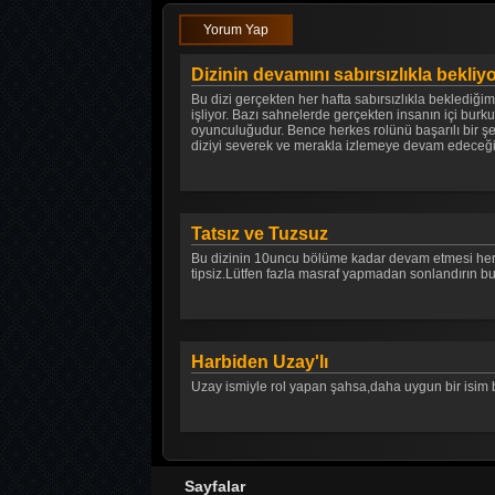
Yorum Yap
Dizinin devamını sabırsızlıkla bekli
Bu dizi gerçekten her hafta sabırsızlıkla beklediğim
işliyor. Bazı sahnelerde gerçekten insanın içi burk
oyunculuğudur. Bence herkes rolünü başarılı bir şe
diziyi severek ve merakla izlemeye devam edeceği
Tatsız ve Tuzsuz
Bu dizinin 10uncu bölüme kadar devam etmesi herha
tipsiz.Lütfen fazla masraf yapmadan sonlandırın bu 
Harbiden Uzay'lı
Uzay ismiyle rol yapan şahsa,daha uygun bir isim 
Sayfalar