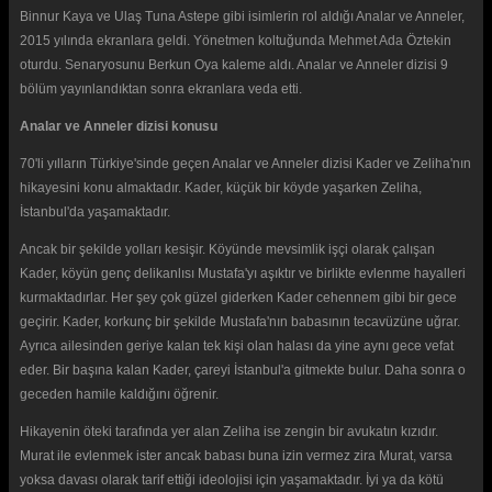
Binnur Kaya ve Ulaş Tuna Astepe gibi isimlerin rol aldığı Analar ve Anneler,
2015 yılında ekranlara geldi. Yönetmen koltuğunda Mehmet Ada Öztekin
oturdu. Senaryosunu Berkun Oya kaleme aldı. Analar ve Anneler dizisi 9
bölüm yayınlandıktan sonra ekranlara veda etti.
Analar ve Anneler dizisi konusu
70'li yılların Türkiye'sinde geçen Analar ve Anneler dizisi Kader ve Zeliha'nın
hikayesini konu almaktadır. Kader, küçük bir köyde yaşarken Zeliha,
İstanbul'da yaşamaktadır.
Ancak bir şekilde yolları kesişir. Köyünde mevsimlik işçi olarak çalışan
Kader, köyün genç delikanlısı Mustafa'yı aşıktır ve birlikte evlenme hayalleri
kurmaktadırlar. Her şey çok güzel giderken Kader cehennem gibi bir gece
geçirir. Kader, korkunç bir şekilde Mustafa'nın babasının tecavüzüne uğrar.
Ayrıca ailesinden geriye kalan tek kişi olan halası da yine aynı gece vefat
eder. Bir başına kalan Kader, çareyi İstanbul'a gitmekte bulur. Daha sonra o
geceden hamile kaldığını öğrenir.
Hikayenin öteki tarafında yer alan Zeliha ise zengin bir avukatın kızıdır.
Murat ile evlenmek ister ancak babası buna izin vermez zira Murat, varsa
yoksa davası olarak tarif ettiği ideolojisi için yaşamaktadır. İyi ya da kötü