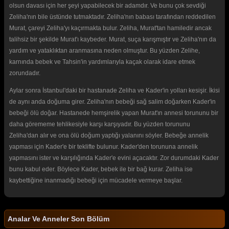
olsun davası için her şeyi yapabilecek bir adamdır. Ve bunu çok sevdiği
Zeliha'nın bile üstünde tutmaktadır. Zeliha'nın babası tarafından reddedilen
Murat, çareyi Zeliha'yı kaçırmakta bulur. Zeliha, Murat'tan hamiledir ancak
talihsiz bir şekilde Murat'ı kaybeder. Murat, suça karışmıştır ve Zeliha'nın da
yardım ve yataklıktan aranmasına neden olmuştur. Bu yüzden Zelihe,
karnında bebek ve Tahsin'in yardımlarıyla kaçak olarak idare etmek
zorundadır.
Aylar sonra İstanbul'daki bir hastanade Zeliha ve Kader'in yolları kesişir. İkisi
de aynı anda doğuma girer. Zeliha'nın bebeği sağ salim doğarken Kader'in
bebeği ölü doğar. Hastanede hemşirelik yapan Murat'ın annesi torununu bir
daha görememe tehlikesiyle karşı karşıyadır. Bu yüzden torununu
Zeliha'dan alır ve ona ölü doğum yaptığı yalanını söyler. Bebeğe annelik
yapması için Kader'e bir teklifte bulunur. Kader'den torununa annelik
yapmasını ister ve karşılığında Kader'e evini açacaktır. Zor durumdaki Kader
bunu kabul eder. Böylece Kader, bebek ile bir bağ kurar. Zeliha ise
kaybettiğine inanmadığı bebeği için mücadele vermeye başlar.
Analar Ve Anneler Son Bölüm