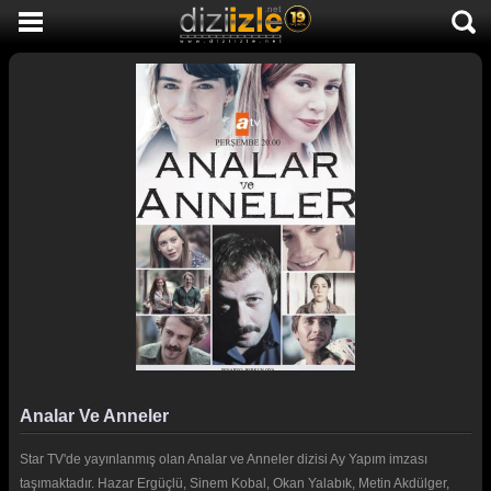
DİZİ İZLE
AKTİF DİZİLER
SON EKLENEN DİZİLER
TÜM DİZİLER
MACERA
KOMEDİ
DUYGUSAL
TARİHİ
TV SHOW
Analar Ve Anneler
GENÇLİK
Star TV'de yayınlanmış olan Analar ve Anneler dizisi Ay Yapım imzası
DİZİ HABERLERİ
taşımaktadır. Hazar Ergüçlü, Sinem Kobal, Okan Yalabık, Metin Akdülger,