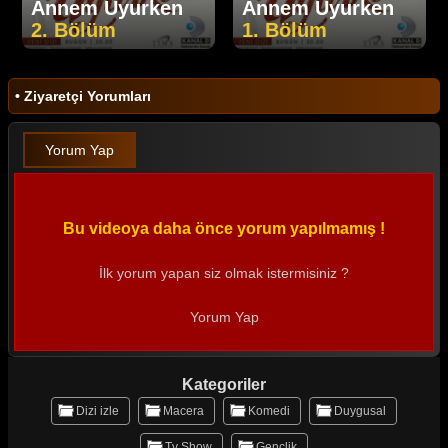
Annem Uyurken
Annem Uyurken
2. Bölüm
1. Bölüm
• Ziyaretçi Yorumları
Yorum Yap
Bu videoya daha önce yorum yapılmamış !
İlk yorum yapan siz olmak istermisiniz ?
Yorum Yap
Kategoriler
Dizi izle
Macera
Komedi
Duygusal
Tv Show
Gençlik