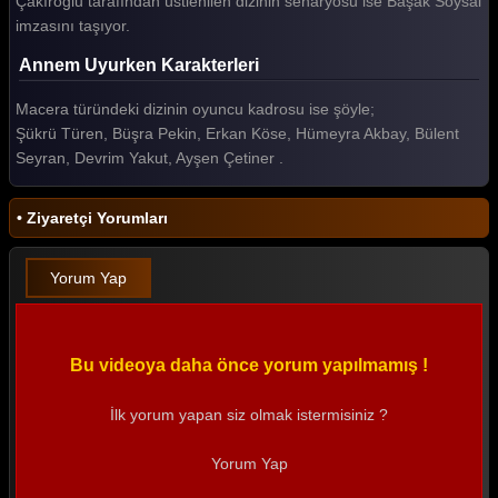
Çakıroğlu tarafından üstlenilen dizinin senaryosu ise Başak Soysal
imzasını taşıyor.
Annem Uyurken Karakterleri
Macera türündeki dizinin oyuncu kadrosu ise şöyle;
Şükrü Türen, Büşra Pekin, Erkan Köse, Hümeyra Akbay, Bülent
Seyran, Devrim Yakut, Ayşen Çetiner .
• Ziyaretçi Yorumları
Yorum Yap
Bu videoya daha önce yorum yapılmamış !
İlk yorum yapan siz olmak istermisiniz ?
Yorum Yap