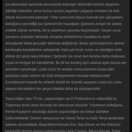
çocuklarından ayrılmak durumunda kalmıştır. ikizlerden birinin yaşamını
yitirdiği sölenilen anne bunun acısını yaşarken yaşayan evladını da terk
etmek durumunda kalmıştır. Yıllar sonra kızı Ayla'yı bulmak için uğraşırken,
öldüğünü zannettiği kızı Şebnem'de hayattadır. Şebnem zengin bir aileye
evlatlık olarak verilmiş, bir iş adamının yanında büyümüştür. Geçen onca
zamanın ardından farkında olmadan birbirlerinin hayatlarına dahil
olmuşlardır fakat gerçeğin farkında değillerdir. İkizler görünüşlerinin aksine
bambaşka karakterlere sahiplerdir. Ayla çok hırslı, hırçın ve istediğini elde
etmek için gözü kara biriyken; Şebnem ise onun tam tersine daha mütevazi,
uysal ve kırılgan bir karakterdir. Bu iki kız kardeş aynı adama aşık olunca yer
yerinden oynamıştır. Leyla uzun bir aradan sonra kızlarını bulsa dahi
kaybolan yıllar onların bir türlü birleşmesine müsade etmeyecektir.
Çocuklarının hasreti ile yıllardır büyük bir üzüntü yaşayan Leyla için zorlu
yaşam mücadelesi her geçen dakika daha da güçleşecektir.
Yayıncılığını Star TV'nin, yapımcılığını ise D Production'ın üstlendiği Ay
Tutulması dizisi dram türünde bir televizyon dizisidir. Yönetmen koltuğuna
Feride Kaytan'ın oturduğu dizinin yapımcılığını ise Erkan Gültekin
üstlenmektedir. Dizinin senaryosu ise Sema Tensi ve Aytül Tensi tarafından
kaleme alınmaktadır. Başrollerini Kenan Ece, Naz Elmas ve Nur Erkul'un
paylaştığı dizinin oyuncu kadrosunda Laçin Ceylan, Mesut Akusta, Tülay