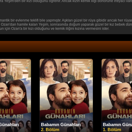
nra Yeşim'den bir kızı olduğunu öğrenir. Ancak kızın kemik iliği donörüne ihtiyacı va
antik bir evlenme teklifi bile yapmıştır. Aşkları güzel bir rüya gibidir ancak her rüy
e Ozan'dan hamile kalan Yeşim, sonrasında doğum yaparak güzel bir kız bebek dünyay
un için Ozan'a bir kızı olduğunu ve kemik iliğini kızına vermesini ister.
Günahları
Babamın Günahları
Babamın Güna
2. Bölüm
1. Bölüm