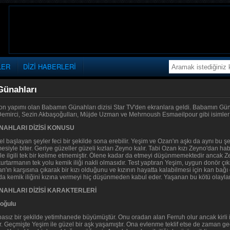
LER
DİZİ HABERLERİ
ünahları
 yapımı olan Babamın Günahları dizisi Star TV'den ekranlara geldi. Babamın Güna
Demirci, Sezin Akbaşoğulları, Müjde Uzman ve Mehrnoush Esmaeilpour gibi isimler r
AHLARI DİZİSİ KONUSU
 başlayan şeyler feci bir şekilde sona erebilir. Yeşim ve Ozan'ın aşkı da aynı bu şek
mesiyle biter. Geriye güzeller güzeli kızları Zeyno kalır. Tabi Ozan kızı Zeyno'dan ha
le ilgili tek bir kelime etmemiştir. Ölene kadar da etmeyi düşünmemektedir ancak 
tarmanın tek yolu kemik iliği nakli olmasıdır. Test yaptıran Yeşim, uygun donör çık
an'ın karşısına çıkarak bir kızı olduğunu ve kızının hayatta kalabilmesi için kan bağı 
a kemik iliğini kızına vermeyi hiç düşünmeden kabul eder. Yaşanan bu kötü olaylar tü
AHLARI DİZİSİ KARAKTERLERİ
Doğulu
asız bir şekilde yetimhanede büyümüştür. Onu oradan alan Ferruh olur ancak kirli i
ır. Geçmişte Yeşim ile güzel bir aşk yaşamıştır. Ona evlenme teklif etse de zaman g