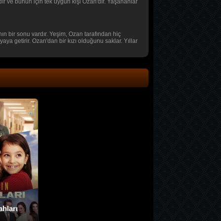
rdır ve bunun için tek uygun kişi Ozan'dır. Yaşananlar
anın bir sonu vardır. Yeşim, Ozan tarafından hiç
a getirir. Ozan'dan bir kızı olduğunu saklar. Yıllar
hları