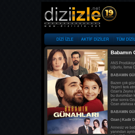
DİZİ İZLE
AKTİF DİZİLER
TÜM DİZİ
Babamın G
ANS Prodüksyon
Uğurlu, İsmai 
BABAMIN GÜN
Bazen çok güzel
Yeşim'i terk et
Ozan'a Zeyno i
bu durumdan kur
yıllar sonra Oz
Ozan afallasa d
BABAMIN GÜN
Ozan | Kadir 
Annesiz ve bab
yanından ayrıl