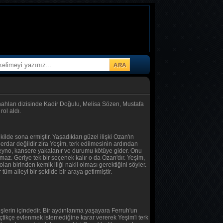
hları dizisinde Kadir Doğulu, Melisa Sözen, Mustafa
ol aldı.
ilde sona ermiştir. Yaşadıkları güzel ilişki Ozan'ın
berdar değildir zira Yeşim, terk edilmesinin ardından
Zeyno, kansere yakalanır ve durumu kötüye gider. Onu
maz. Geriye tek bir seçenek kalır o da Ozan'dır. Yeşim,
olan birinden kemik iliği nakli olması gerektiğini söyler.
m aileyi bir şekilde bir araya getirmiştir.
şlerin içindedir. Bir aydınlanma yaşayara Ferruh'un
eçtikçe evlenmek istemediğine karar vererek Yeşim'i terk