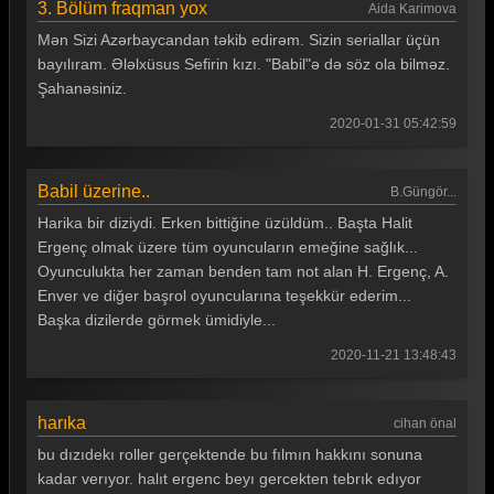
3. Bölüm fraqman yox
Aida Karimova
Mən Sizi Azərbaycandan təkib edirəm. Sizin seriallar üçün
bayılıram. Ələlxüsus Sefirin kızı. "Babil"ə də söz ola bilməz.
Şahanəsiniz.
2020-01-31 05:42:59
Babil üzerine..
B.Güngör...
Harika bir diziydi. Erken bittiğine üzüldüm.. Başta Halit
Ergenç olmak üzere tüm oyuncuların emeğine sağlık...
Oyunculukta her zaman benden tam not alan H. Ergenç, A.
Enver ve diğer başrol oyuncularına teşekkür ederim...
Başka dizilerde görmek ümidiyle...
2020-11-21 13:48:43
harıka
cihan önal
bu dızıdekı roller gerçektende bu fılmın hakkını sonuna
kadar verıyor. halıt ergenc beyı gercekten tebrık edıyor