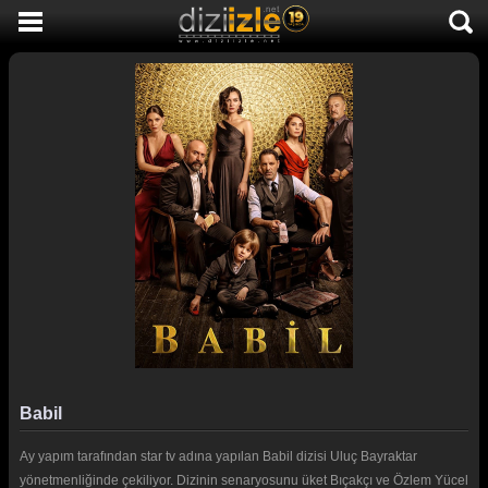
DİZİ İZLE
AKTİF DİZİLER
SON EKLENEN DİZİLER
TÜM DİZİLER
MACERA
KOMEDİ
DUYGUSAL
TARİHİ
TV SHOW
Babil
GENÇLİK
Ay yapım tarafından star tv adına yapılan Babil dizisi Uluç Bayraktar
DİZİ HABERLERİ
yönetmenliğinde çekiliyor. Dizinin senaryosunu üket Bıçakçı ve Özlem Yücel