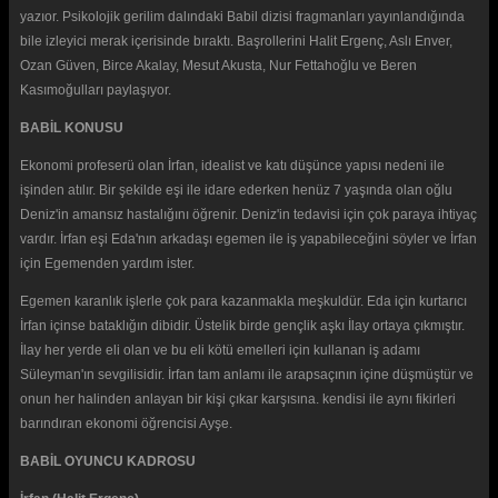
yazıor. Psikolojik gerilim dalındaki Babil dizisi fragmanları yayınlandığında
bile izleyici merak içerisinde bıraktı. Başrollerini Halit Ergenç, Aslı Enver,
Ozan Güven, Birce Akalay, Mesut Akusta, Nur Fettahoğlu ve Beren
Kasımoğulları paylaşıyor.
BABİL KONUSU
Ekonomi profeserü olan İrfan, idealist ve katı düşünce yapısı nedeni ile
işinden atılır. Bir şekilde eşi ile idare ederken henüz 7 yaşında olan oğlu
Deniz'in amansız hastalığını öğrenir. Deniz'in tedavisi için çok paraya ihtiyaç
vardır. İrfan eşi Eda'nın arkadaşı egemen ile iş yapabileceğini söyler ve İrfan
için Egemenden yardım ister.
Egemen karanlık işlerle çok para kazanmakla meşkuldür. Eda için kurtarıcı
İrfan içinse bataklığın dibidir. Üstelik birde gençlik aşkı İlay ortaya çıkmıştır.
İlay her yerde eli olan ve bu eli kötü emelleri için kullanan iş adamı
Süleyman'ın sevgilisidir. İrfan tam anlamı ile arapsaçının içine düşmüştür ve
onun her halinden anlayan bir kişi çıkar karşısına. kendisi ile aynı fikirleri
barındıran ekonomi öğrencisi Ayşe.
BABİL OYUNCU KADROSU