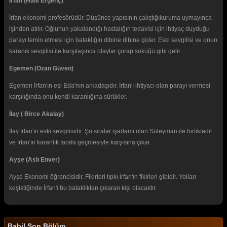
İrfan (Halit Ergenç)
İrfan ekonomi profesörüdür. Düşünce yapısının çalıştığıkuruma uymayınca
işinden atılır. Oğlunun yakalandığı hastalığın tedavisi için ihtiyaç duyduğu
parayı temin etmesi için bataklığın dibine dibine gider. Eski sevgilisi ve onun
karanık sevgilisi ile karşılaşınca olaylar çorap söküğü gibi gelir.
Egemen (Ozan Güven)
Egemen İrfan'ın eşi Eda'nın arkadaşıdır. İrfan'ı ihtiyacı olan parayı vermesi
karşılığında onu kendi karanlığına sürükler.
İlay ( Birce Akalay)
İlay İrfan'ın eski sevgilisidir. Şu sıralar işadamı olan Süleyman ile birliktedir
ve İrfan'ın karanlık tarafa geçmesiyle karşısına çıkar.
Ayşe (Aslı Enver)
Ayşe Ekonomi öğrencisidir. Fikirleri tıpkı irfan'ın fikirleri gibidir. Yolları
keşistiğinde İrfan'ı bu bataklıktan çıkaran kişi olacaktır.
Babil Son Bölüm