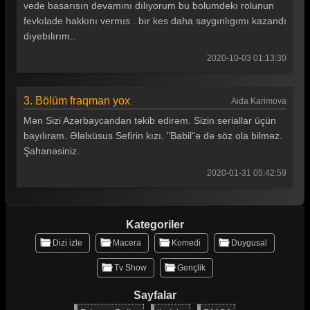
vede basarısın devamını dılıyorum bu bolumdekı rolunun
fevkılade hakkını vermıs . bır kes daha saygınlıgımı kazandı
dıyebılırım..
2020-10-03 01:13:30
3. Bölüm fraqman yox
Aida Karimova
Mən Sizi Azərbaycandan təkib edirəm. Sizin seriallar üçün
bayılıram. Ələlxüsus Sefirin kızı. "Babil"ə də söz ola bilməz.
Şahanəsiniz.
2020-01-31 05:42:59
Kategoriler
Dizi izle
Macera
Komedi
Duygusal
Tv Show
Gençlik
Sayfalar