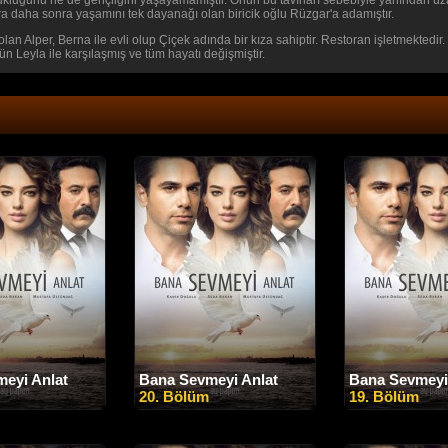
ukluğunu ne de gençliğini yaşayamamıştır. Onun bu tavırları sebebiyle yanından u
ra daha sonra yaşamını tek dayanağı olan biricik oğlu Rüzgar'a adamıştır.
olan Alper, Berna ile evli olup Çiçek adında bir kıza sahiptir. Restoran işletmektedi
 Leyla ile karşılaşmış ve tüm hayatı değişmiştir.
m
eyi Anlat
Bana Sevmeyi Anlat
Bana Sevmeyi
20. Bölüm
19. Bölüm