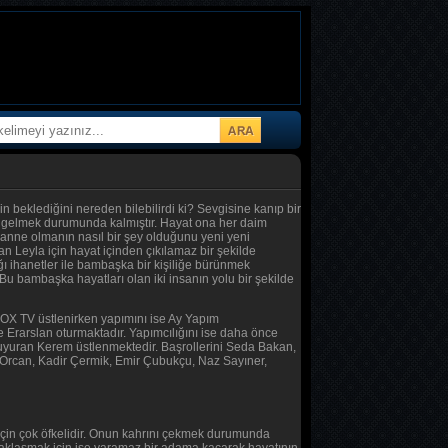
n beklediğini nereden bilebilirdi ki? Sevgisine kanıp bir
a gelmek durumunda kalmıştır. Hayat ona her daim
 anne olmanın nasıl bir şey olduğunu yeni yeni
n Leyla için hayat içinden çıkılamaz bir şekilde
ı ihanetler ile bambaşka bir kişiliğe bürünmek
Bu bambaşka hayatları olan iki insanın yolu bir şekilde
 FOX TV üstlenirken yapımını ise Ay Yapım
Erarslan oturmaktadır. Yapımcılığını ise daha önce
ı duyuran Kerem üstlenmektedir. Başrollerini Seda Bakan,
 Orcan, Kadir Çermik, Emir Çubukçu, Naz Sayıner,
için çok öfkelidir. Onun kahrını çekmek durumunda