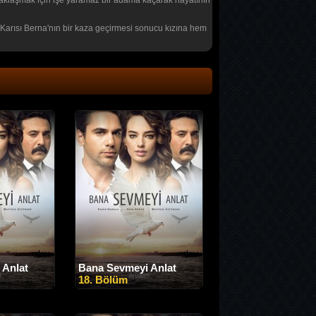
zaklaşmak için işe yaramaz bir adama kaçarak hayatının
r. Karısı Berna'nın bir kaza geçirmesi sonucu kızına hem
 Anlat
Bana Sevmeyi Anlat
18. Bölüm