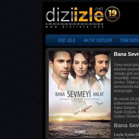
DİZİ İZLE
AKTİF DİZİLER
TÜM DİZİ
Bana Sevm
Üvey evlat gibi
adamın peşinde
olduğu gibi yi
hissettiği, min
zordur. Diğer 
durumunda kalmı
birleşmiştir.
İlk olarak 26 
üstlenmektedir
Aşka Sürgün, Ge
Kadir Doğulu, 
Gülper Özdemir
Bana Sevm
Leyla Aydın (