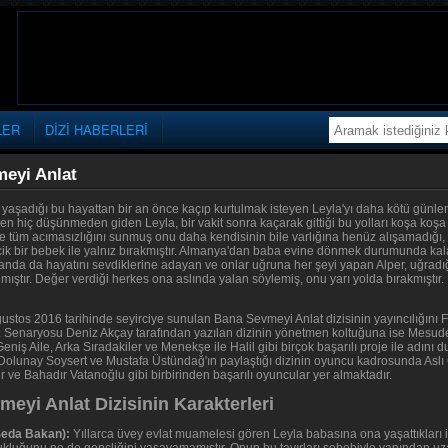
LER
DİZİ HABERLERİ
eyi Anlat
 yaşadığı bu hayattan bir an önce kaçıp kurtulmak isteyen Leyla'yı daha kötü günleri
n hiç düşünmeden giden Leyla, bir vakit sonra kaçarak gittiği bu yolları koşa koş
ne tüm acımasızlığını sunmuş onu daha kendisinin bile varlığına henüz alışamadığı,
icik bir bebek ile yalnız bırakmıştır. Almanya'dan baba evine dönmek durumunda kala
yanda da hayatını sevdiklerine adayan ve onlar uğruna her şeyi yapan Alper, uğradığ
ştır. Değer verdiği herkes ona aslında yalan söylemiş, onu yarı yolda bırakmıştır. 
Ağustos 2016 tarihinde seyirciye sunulan Bana Sevmeyi Anlat dizisinin yayıncılığını
. Senaryosu Deniz Akçay tarafından yazılan dizinin yönetmen koltuğuna ise Mesude 
niş Aile, Arka Sıradakiler ve Menekşe ile Halil gibi birçok başarılı proje ile adın
Dolunay Soysert ve Mustafa Üstündağ'ın paylaştığı dizinin oyuncu kadrosunda Aslı
 ve Bahadır Vatanoğlu gibi birbirinden başarılı oyuncular yer almaktadır.
eyi Anlat Dizisinin Karakterleri
Seda Bakan):
Yıllarca üvey evlat muamelesi gören Leyla babasına ona yaşattıkları 