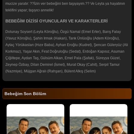
mucize yaratır: ??İzin ver bebeğini ben taşıyayım.?? Ve Leyla ya hayatının
teklifini yapar; taşıyıcı annelik!
BEBEĞİM DİZİSİ OYUNCULARI VE KARAKTERLERİ
Dolunay Soysert (Leyla Köroğlu), Özgü Namal (Emel Erter), Barış Falay
(Yavuz Köroğlu), Şahin Irmak (Hakan), Tarık Ünlüoğlu (Adem Köroğlu),
Aytaç Yörükaslan (Hızır Baba), Ayhan Eroğlu (Kudret), Şencan Güleryüz (Ali
Korkmaz), Yaşar Akın, Fırat Doğruloğlu (Sedat), Erdoğan Kapısız, Asuman
Çiğiltepe, Aydan Taş, Gülsüm Alkan, Emel Pala (Şafak), Süreyya Güzel,
Zeynep Özbay, Dilan Demirel (İsmet), Murat Okay (Cahit), Serpil Tamur
(Nazmiye), Müjgan Ağralı (Rahşan), Bülent Alkış (Selim)
Bebeğim Son Bölüm