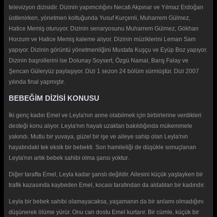
televizyon dizisidir. Dizinin yapımcılığını Necati Akpınar ve Yılmaz Erdoğan
üstlenirken, yönetmen koltuğunda Yusuf Kurçenli, Muharrem Gülmez,
Hatice Memiş oturuyor. Dizinin senaryosunu Muharrem Gülmez, Gökhan
Horzum ve Hatice Memiş kaleme alıyor. Dizinin müziklerini Leman Sam
yapıyor. Dizinin görüntü yönetmenliğini Mustafa Kuşçu ve Eyüp Boz yapıyor.
Dizinin başrollerini ise Dolunay Soysert, Özgü Namal, Barış Falay ve
Şencan Güleryüz paylaşıyor. Dizi 1 sezon 24 bölüm sürmüştür. Dizi 2007
yılında final yapmıştır.
BEBEĞİM DİZİSİ KONUSU
İki genç kadın Emel ve Leyla'nın anne olabilmek için birbirlerine verdikleri
desteği konu alıyor. Leyla'nın hayatı uzaktan bakıldığında mükemmele
yakındı. Mutlu bir yuvaya, güzel bir işe ve aileye sahip olan Leyla'nın
hayatındaki tek eksik bir bebekti. Son hamileliği de düşükle sonuçlanan
Leyla'nın artık bebek sahibi olma şansı yoktur.
Diğer tarafta Emel, Leyla kadar şanslı değildir. Ailesini küçük yaştayken bir
trafik kazasında kaybeden Emel, kocası tarafından da aldatılan bir kadındır.
Leyla bir bebek sahibi olamayacaksa, yaşamanın da bir anlamı olmadığını
düşünerek ölüme yürür. Onu can dostu Emel kurtarır. Bir cümle, küçük bir