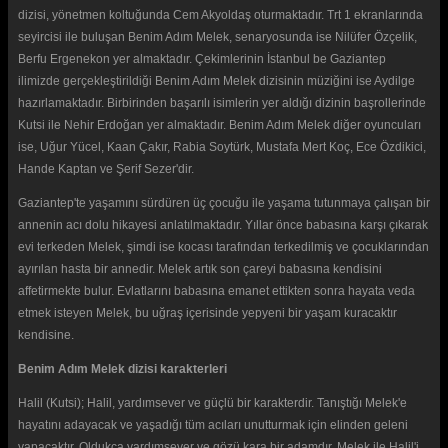
dizisi, yönetmen koltuğunda Cem Akyoldaş oturmaktadır. Trt 1 ekranlarında
seyircisi ile buluşan Benim Adım Melek, senaryosunda ise Nilüfer Özçelik,
Berfu Ergenekon yer almaktadır. Çekimlerinin İstanbul be Gaziantep
ilimizde gerçekleştirildiği Benim Adım Melek dizisinin müziğini ise Aydilge
hazırlamaktadır. Birbirinden başarılı isimlerin yer aldığı dizinin başrollerinde
Kutsi ile Nehir Erdoğan yer almaktadır. Benim Adım Melek diğer oyuncuları
ise, Uğur Yücel, Kaan Çakır, Rabia Soytürk, Mustafa Mert Koç, Ece Özdikici,
Hande Kaptan ve Şerif Sezer'dir.
Gaziantep'te yaşamını sürdüren üç çocuğu ile yaşama tutunmaya çalışan bir
annenin acı dolu hikayesi anlatılmaktadır. Yıllar önce babasına karşı çıkarak
evi terkeden Melek, şimdi ise kocası tarafından terkedilmiş ve çocuklarından
ayırılan hasta bir annedir. Melek artık son çareyi babasına kendisini
affetirmekte bulur. Evlatlarını babasına emanet ettikten sonra hayata veda
etmek isteyen Melek, bu uğraş içerisinde yepyeni bir yaşam kuracaktır
kendisine.
Benim Adım Melek dizisi karakterleri
Halil (Kutsi); Halil, yardımsever ve güçlü bir karakterdir. Tanıştığı Melek'e
hayatını adayacak ve yaşadığı tüm acıları unutturmak için elinden geleni
yapacaktır. Oldukça yardımsever ve gözü kara bir adamdır. Melek ile Halil'i