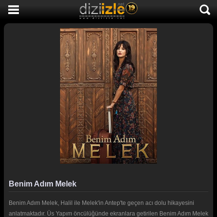
DİZİ İZLE
AKTİF DİZİLER
SON EKLENEN DİZİLER
TÜM DİZİLER
MACERA
KOMEDİ
DUYGUSAL
TARİHİ
TV SHOW
Benim Adım Melek
GENÇLİK
Benim Adım Melek, Halil ile Melek'in Antep'te geçen acı dolu hikayesini
DİZİ HABERLERİ
anlatmaktadır. Üs Yapım öncülüğünde ekranlara getirilen Benim Adım Melek