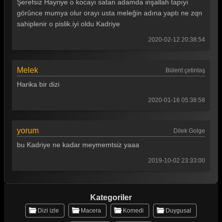
Şerefsiz Hayriye o kocayı satan adamda inşallah tapıyı
görûnce mumya olur orayı usta meleğin adına yaptı ne zqn
sahiplenir o pislik.iyi oldu Kadriye
2020-02-12 20:38:54
Melek
Bülent çetintaş
Harika bir dizi
2020-01-16 05:38:58
yorum
Dilek Golge
bu Kadriye ne kadar meymemtsiz yaaa
2019-10-02 23:33:00
Kategoriler
Dizi izle
Macera
Komedi
Duygusal