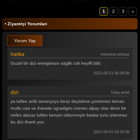
1
2
3
»
• Ziyaretçi Yorumları
Yorum Yap
harika
menekse solmaz
Guzel bir dizi emegineze saglik cok keyifli bitti.
2021-05-21 00:26:08
dizi
Tulay polat
ya lutfen artik seneryoyu biraz deyistirse yonetmen kenan
mutlu osa ve ihanete ugradigini orenes alpay olse derin bir
nefes alacaz lutfen kenani oldurmeyin baska turlu izlenmez
bu dizi thank you .
2021-04-01 04:26:38