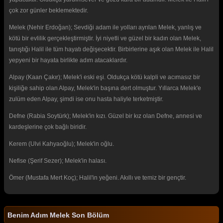
çok zor günler beklemektedir.
Melek (Nehir Erdoğan); Sevdiği adam ile yolları ayrılan Melek, yanlış ve
kötü bir evlilik gerçekleştirmiştir. İyi niyetli ve güzel bir kadın olan Melek,
tanıştığı Halil ile tüm hayatı değişecektir. Birbirlerine aşık olan Melek ile Halil
yepyeni bir hayata birlikte adım atacaklardır.
Alpay (Kaan Çakır); Melek'i eski eşi. Oldukça kötü kalpli ve acımasız bir
kişiliğe sahip olan Alpay, Melek'in başına dert olmuştur. Yıllarca Melek'e
zulüm eden Alpay, şimdi ise onu hasta haliyle terketmiştir.
Defne (Rabia Soytürk); Melek'in kızı. Güzel bir kız olan Defne, annesi ve
kardeşlerine çok bağlı biridir.
Kerem (Ulvi Kahyaoğlu); Melek'in oğlu.
Nefise (Şerif Sezer); Melek'in halası.
Ömer (Mustafa Mert Koç); Halil'in yeğeni. Akıllı ve temiz bir gençtir.
Benim Adım Melek Son Bölüm