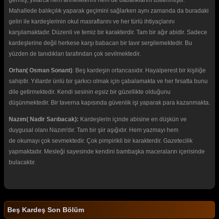
Mahallede balıkçılık yaparak geçimini sağlarken aynı zamanda da buradaki
geliri ile kardeşlerinin okul masraflarını ve her türlü ihtiyaçlarını
karşılamaktadır. Düzenli ve temiz bir karakterdir. Tam bir ağır abidir. Sadece
kardeşlerine değil herkese karşı babacan bir tavır sergilemektedir. Bu
yüzden de tanıdıkları tarafından çok sevilmektedir.
Orhan( Osman Sonant)
: Beş kardeşin ortancasıdır. Hayalperest bir kişiliğe
sahiptir. Yıllardır ünlü bir şarkıcı olmak için çabalamakta ve her fırsatta bunu
dile getirmektedir. Kendi sesinin eşsiz bir güzellikte olduğunu
düşünmektedir. Bir taverna kapısında güvenlik işi yaparak para kazanmakta.
Nazım( Nadir Sarıbacak):
Kardeşlerin içinde abisine en düşkün ve
duygusal olanı Nazım'dır. Tam bir şiir aşığıdır. Hem yazmayı hem
de okumayı çok sevmektedir. Çok pimpirikli bir karakterdir. Gazetecilik
yapmaktadır. Mesleği sayesinde kendini bambaşka maceraların içerisinde
bulacaktır.
Beş Kardeş Son Bölüm