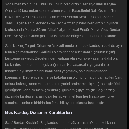
Yönetmen koltuğuna Onur Ünlü otururken dizinin senaryosunu ise yine
Onur Ünlü tarafından kaleme alınmaktadır. Başrollerini Sait, Osman, Turgut,
Nazım ve Aziz karakterlerine can veren Serkan Keskin, Osman Sonant,
Tansu Biçer, Nadir Sarıbacak ve Fatih Artman paylaşırken dizinin oyuncu
kadrosunda Melisa Sözen, Nihal Yalçın, Köksal Engür, Merve Ateş, Serdar
Orçin ve Ayşen Gruda gibi usta isimleri de bünyesinde barındırmaktadır.
Sait, Nazım, Turgut, Orhan ve Aziz adlarında olan beş kardeşin beşi de ayrı
telden çalmaktadırlar. Görünüş olarak benzeseler dahi hiçbirinin kişiliği
benzememektedir. Dedelerinden yadigar olan konakta yaşama dahil olan
bu kardeşler birbirlerine çok bağlıdırlar. Ne yaşarsalar yaşasınlar et
tırnaktan ayrılmaz tabirini kanlı canlı yaşatarak, asla birbirlerinden
kopmazlar. Depremde anne ve babalarının ölümünün ardından abileri Sait
onlara bakmış, anne ve babalarının yerini aratmamak için uğraşmıştır. Yeri
geldiğinde kendi yememiş yedirmiş, giymemiş giydirmiştir. Beş Kardeş
dizisinde kardeşler arasındaki bu mükemmel bağ her fırsatta seyirciye
sunulmuş, onların birbirinden farklı hikayeleri ekrana taşınmıştır.
Beş Kardeş Dizisinin Karakterleri
Sait( Serdar Keskin):
Beş kardeşin en büyük olanıdır. Onlara kol kanat
germiş, yıllarca hem anneliklerini hem de babalıklarını üstlenmiştir.