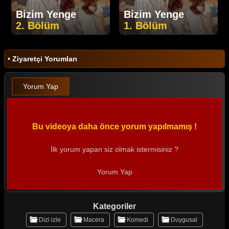
Bizim Yenge
Bizim Yenge
2. Bölüm
1. Bölüm
• Ziyaretçi Yorumları
Yorum Yap
Bu videoya daha önce yorum yapılmamış !
İlk yorum yapan siz olmak istermisiniz ?
Yorum Yap
Kategoriler
Dizi izle
Macera
Komedi
Duygusal