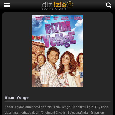
DİZİ İZLE
AKTİF DİZİLER
SON EKLENEN DİZİLER
TÜM DİZİLER
MACERA
KOMEDİ
DUYGUSAL
TARİHİ
TV SHOW
Bizim Yenge
GENÇLİK
Kanal D ekranlarının sevilen dizisi Bizim Yenge, ilk bölümü ile 2011 yılında
DİZİ HABERLERİ
ekranlara merhaba dedi. Yönetmenliği Aydın Bulut tarafından üstlenilen