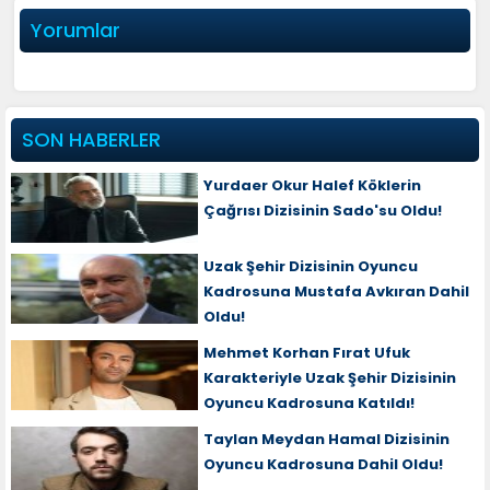
Yorumlar
SON HABERLER
Yurdaer Okur Halef Köklerin
Çağrısı Dizisinin Sado'su Oldu!
Uzak Şehir Dizisinin Oyuncu
Kadrosuna Mustafa Avkıran Dahil
Oldu!
Mehmet Korhan Fırat Ufuk
Karakteriyle Uzak Şehir Dizisinin
Oyuncu Kadrosuna Katıldı!
Taylan Meydan Hamal Dizisinin
Oyuncu Kadrosuna Dahil Oldu!