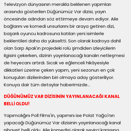
Televizyon dünyasının merakla beklenen yapımları
arasında gösterilen Düğünümüz Var dizisi, yayın
öncesinde adından söz ettirmeye devam ediyor. Aile
bağlarını ve komedi unsurlarını bir araya getiren dizi,
başarılı oyuncu kadrosuna katılan yeni isimlerle
beklentileri daha da yükseltti. Son olarak kadroya dahil
olan Sarp Apak'ın projedeki rolü şimdiden izleyicilerin
ilgisini çekerken, dizinin yayınlanacağı kanalın netleşmesi
de heyecanı artırdı. Sıcak ve eğlenceli hikâyesiyle
dikkatleri üzerine çeken yapım, yeni sezonun en çok
konuşulan dizilerinden biri olmaya aday gösteriliyor.
Konuya dair tüm detaylar haberimizde...
DÜĞÜNÜMÜZ VAR DİZİSİNİN YAYINLANACAĞI KANAL
BELLİ OLDU!
Yapımcılığını Poll Films'in, yapımını ise Polat Yağcı'nın
yapacağı Düğünümüz Var dizisinin yayınlanacağı kanal
nihayet belli oldu. Aile komedisi olarak seyirci karşısına