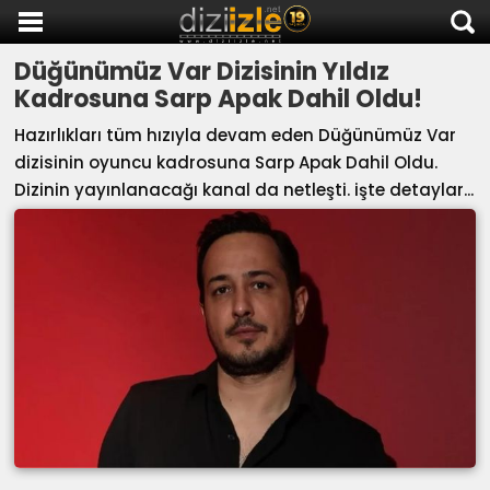
Düğünümüz Var Dizisinin Yıldız
DİZİ İZLE
Kadrosuna Sarp Apak Dahil Oldu!
AKTİF DİZİLER
Hazırlıkları tüm hızıyla devam eden Düğünümüz Var
SON EKLENEN DİZİLER
dizisinin oyuncu kadrosuna Sarp Apak Dahil Oldu.
TÜM DİZİLER
Dizinin yayınlanacağı kanal da netleşti. işte detaylar...
MACERA
KOMEDİ
DUYGUSAL
TARİHİ
TV SHOW
GENÇLİK
DİZİ HABERLERİ