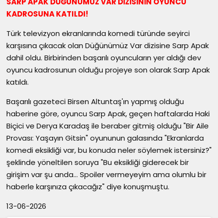
SARP APAK DÜĞÜNÜMÜZ VAR DİZİSİNİN OYUNCU
KADROSUNA KATILDI!
Türk televizyon ekranlarında komedi türünde seyirci
karşısına çıkacak olan Düğünümüz Var dizisine Sarp Apak
dahil oldu. Birbirinden başarılı oyuncuların yer aldığı dev
oyuncu kadrosunun olduğu projeye son olarak Sarp Apak
katıldı.
Başarılı gazeteci Birsen Altuntaş'ın yapmış olduğu
haberine göre, oyuncu Sarp Apak, geçen haftalarda Haki
Biçici ve Derya Karadaş ile beraber gitmiş olduğu "Bir Aile
Provası: Yaşayın Gitsin" oyununun galasında "Ekranlarda
komedi eksikliği var, bu konuda neler söylemek istersiniz?"
şeklinde yöneltilen soruya "Bu eksikliği giderecek bir
girişim var şu anda... Spoiler vermeyeyim ama olumlu bir
haberle karşınıza çıkacağız" diye konuşmuştu.
13-06-2026