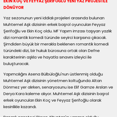
EKİN KOÇ VE FEYYAZ ŞERİFOĞLU YENİ YAZ PROJESİ İLE
DÖNÜYOR
Yaz sezonunun yeni iddialı projeleri arasında bulunan
Muhtemel Aşk dizisinin erkek başrol oyuncuları Feyyaz
Şerifoğlu ve Ekin Koç oldu. MF Yapım imzası taşıyan yazlık
dizi romantik komedi türünde seyirci karşısına çıkacak.
Şimdiden büyük bir merakla beklenen romantik komedi
türündeki dizi, bir hukuk bürosuna ortak olan Defne
karakterinin aşkla ve hayatla sınavını izleyici ile
buluşturacak.
Yapımcılığını Asena Bülbüloğlu'nun üstlenmiş olduğu
Muhtemel Aşk dizisinin yönetmen koltuğunda Altan
Dönmez yer alırken, senaryosunu ise Elif Gamze Arslan ve
Derya Kara kaleme alıyor. Muhtemel Aşk dizisinin başrol
erkek oyuncuları Ekin Koç ve Feyyaz Şerifoğlu olarak
kesinlikle kazandı.