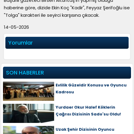
Başarılı gazeteci Birsen Altuntaş'ın yapmış olduğu
haberine göre, dizide Ekin Koç "Kadir", Feyyaz Şerifoğlu ise
"Tolga" karakteri ile seyirci karşısına çıkacak.
14-05-2026
Yorumlar
SON HABERLER
Evlilik Güzeldir Konusu ve Oyuncu
Kadrosu
Yurdaer Okur Halef Köklerin
Çağrısı Dizisinin Sado'su Oldu!
Uzak Şehir Dizisinin Oyuncu