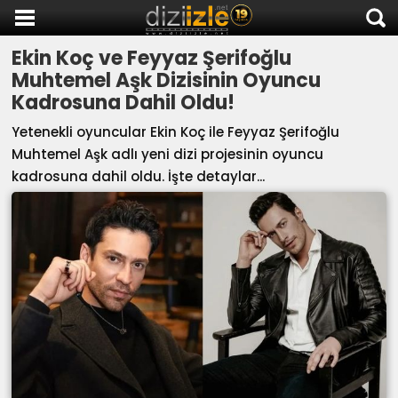
Ekin Koç ve Feyyaz Şerifoğlu
DİZİ İZLE
Muhtemel Aşk Dizisinin Oyuncu
AKTİF DİZİLER
Kadrosuna Dahil Oldu!
SON EKLENEN DİZİLER
Yetenekli oyuncular Ekin Koç ile Feyyaz Şerifoğlu
TÜM DİZİLER
Muhtemel Aşk adlı yeni dizi projesinin oyuncu
kadrosuna dahil oldu. İşte detaylar...
MACERA
KOMEDİ
DUYGUSAL
TARİHİ
TV SHOW
GENÇLİK
DİZİ HABERLERİ