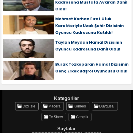
Kadrosuna Mustafa Avkıran Dahil
Oldu!
Mehmet Korhan Fırat Ufuk
Karakteriyle Uzak Şehir Dizisinin
Oyuncu Kadrosuna Katıldı!
Taylan Meydan Hamal Dizisinin
Oyuncu Kadrosuna Dahil Oldu!
Burak Tozkoparan Hamal Dizisinin
Genç Erkek Başrol Oyuncusu Oldu!
Kategoriler
Dizi izle
Macera
Komedi
Duygusal
Tv Show
Gençlik
Sayfalar