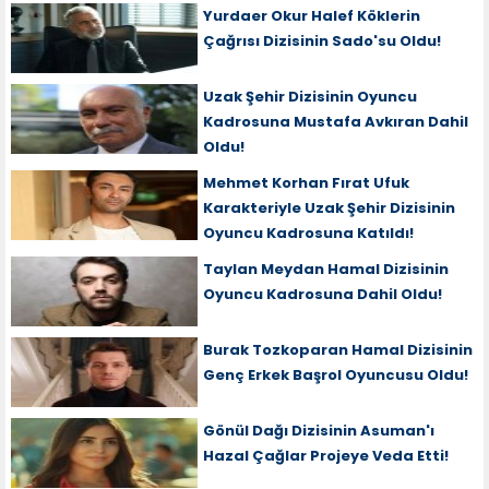
Yurdaer Okur Halef Köklerin
Çağrısı Dizisinin Sado'su Oldu!
Uzak Şehir Dizisinin Oyuncu
Kadrosuna Mustafa Avkıran Dahil
Oldu!
Mehmet Korhan Fırat Ufuk
Karakteriyle Uzak Şehir Dizisinin
Oyuncu Kadrosuna Katıldı!
Taylan Meydan Hamal Dizisinin
Oyuncu Kadrosuna Dahil Oldu!
Burak Tozkoparan Hamal Dizisinin
Genç Erkek Başrol Oyuncusu Oldu!
Gönül Dağı Dizisinin Asuman'ı
Hazal Çağlar Projeye Veda Etti!