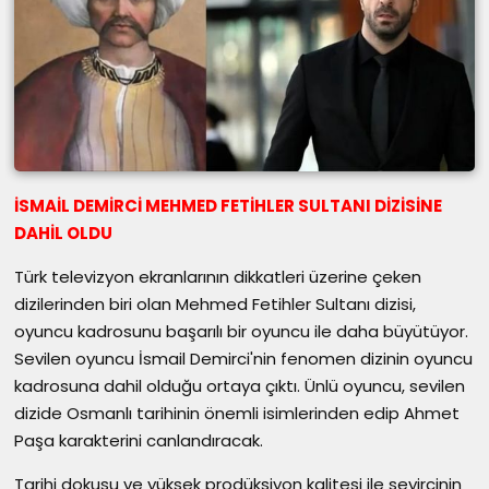
İSMAİL DEMİRCİ MEHMED FETİHLER SULTANI DİZİSİNE
DAHİL OLDU
Türk televizyon ekranlarının dikkatleri üzerine çeken
dizilerinden biri olan Mehmed Fetihler Sultanı dizisi,
oyuncu kadrosunu başarılı bir oyuncu ile daha büyütüyor.
Sevilen oyuncu İsmail Demirci'nin fenomen dizinin oyuncu
kadrosuna dahil olduğu ortaya çıktı. Ünlü oyuncu, sevilen
dizide Osmanlı tarihinin önemli isimlerinden edip Ahmet
Paşa karakterini canlandıracak.
Tarihi dokusu ve yüksek prodüksiyon kalitesi ile seyircinin