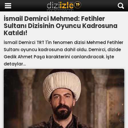
İsmail Demirci Mehmed: Fetihler
DİZİ İZLE
Sultanı Dizisinin Oyuncu Kadrosuna
AKTİF DİZİLER
Katıldı!
SON EKLENEN DİZİLER
İsmail Demirci TRT 1'in fenomen dizisi Mehmed Fetihler
TÜM DİZİLER
Sultanı oyuncu kadrosuna dahil oldu. Demirci, dizide
Gedik Ahmet Paşa karakterini canlandıracak. İşte
MACERA
detaylar...
KOMEDİ
DUYGUSAL
TARİHİ
TV SHOW
GENÇLİK
DİZİ HABERLERİ