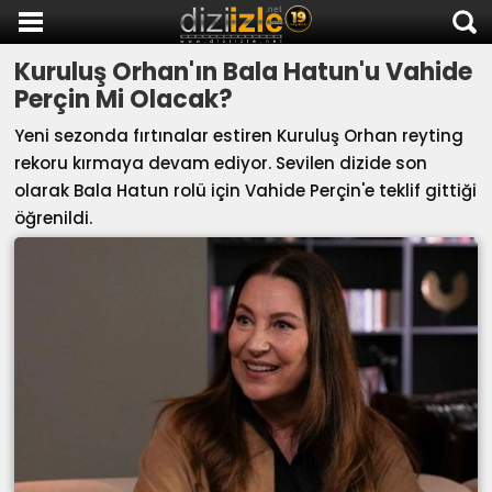
Kuruluş Orhan'ın Bala Hatun'u Vahide
DİZİ İZLE
Perçin Mi Olacak?
AKTİF DİZİLER
Yeni sezonda fırtınalar estiren Kuruluş Orhan reyting
SON EKLENEN DİZİLER
rekoru kırmaya devam ediyor. Sevilen dizide son
TÜM DİZİLER
olarak Bala Hatun rolü için Vahide Perçin'e teklif gittiği
öğrenildi.
MACERA
KOMEDİ
DUYGUSAL
TARİHİ
TV SHOW
GENÇLİK
DİZİ HABERLERİ