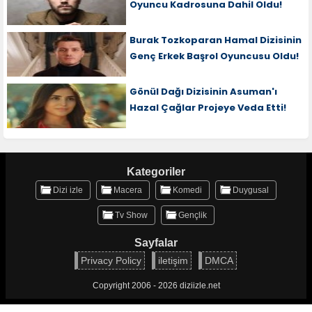
Oyuncu Kadrosuna Dahil Oldu!
Burak Tozkoparan Hamal Dizisinin
Genç Erkek Başrol Oyuncusu Oldu!
Gönül Dağı Dizisinin Asuman'ı
Hazal Çağlar Projeye Veda Etti!
Kategoriler
Dizi izle
Macera
Komedi
Duygusal
Tv Show
Gençlik
Sayfalar
Privacy Policy
iletişim
DMCA
Copyright 2006 - 2026 diziizle.net