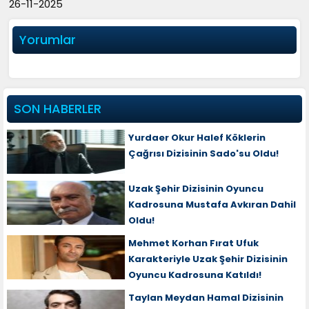
26-11-2025
Yorumlar
SON HABERLER
Yurdaer Okur Halef Köklerin
Çağrısı Dizisinin Sado'su Oldu!
Uzak Şehir Dizisinin Oyuncu
Kadrosuna Mustafa Avkıran Dahil
Oldu!
Mehmet Korhan Fırat Ufuk
Karakteriyle Uzak Şehir Dizisinin
Oyuncu Kadrosuna Katıldı!
Taylan Meydan Hamal Dizisinin