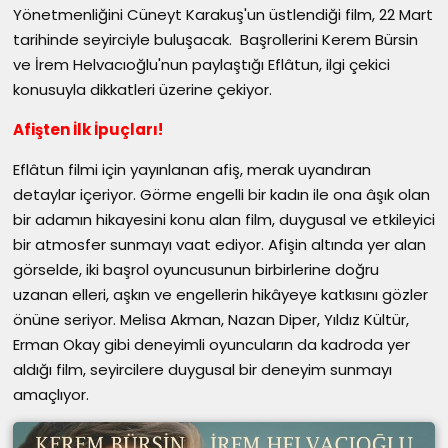
Yönetmenliğini Cüneyt Karakuş'un üstlendiği film, 22 Mart
tarihinde seyirciyle buluşacak. Başrollerini Kerem Bürsin
ve İrem Helvacıoğlu'nun paylaştığı Eflâtun, ilgi çekici
konusuyla dikkatleri üzerine çekiyor.
Afişten İlk İpuçları!
Eflâtun filmi için yayınlanan afiş, merak uyandıran
detaylar içeriyor. Görme engelli bir kadın ile ona âşık olan
bir adamın hikayesini konu alan film, duygusal ve etkileyici
bir atmosfer sunmayı vaat ediyor. Afişin altında yer alan
görselde, iki başrol oyuncusunun birbirlerine doğru
uzanan elleri, aşkın ve engellerin hikâyeye katkısını gözler
önüne seriyor. Melisa Akman, Nazan Diper, Yıldız Kültür,
Erman Okay gibi deneyimli oyuncuların da kadroda yer
aldığı film, seyircilere duygusal bir deneyim sunmayı
amaçlıyor.