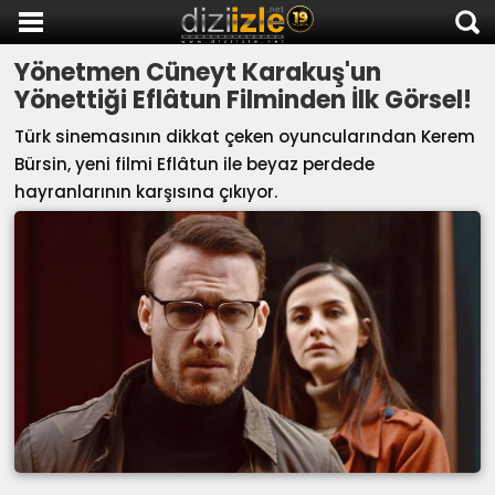
Yönetmen Cüneyt Karakuş'un
DİZİ İZLE
Yönettiği Eflâtun Filminden İlk Görsel!
AKTİF DİZİLER
Türk sinemasının dikkat çeken oyuncularından Kerem
SON EKLENEN DİZİLER
Bürsin, yeni filmi Eflâtun ile beyaz perdede
TÜM DİZİLER
hayranlarının karşısına çıkıyor.
MACERA
KOMEDİ
DUYGUSAL
TARİHİ
TV SHOW
GENÇLİK
DİZİ HABERLERİ