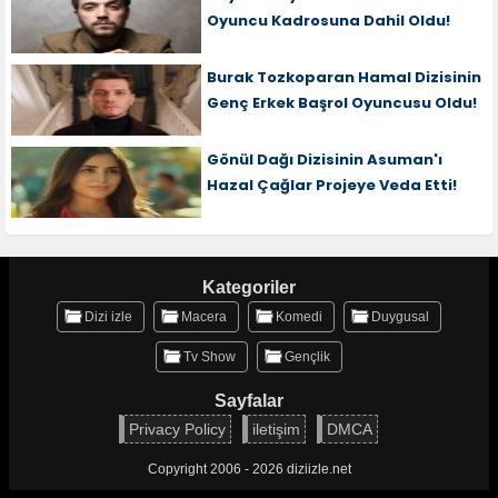
Oyuncu Kadrosuna Dahil Oldu!
Burak Tozkoparan Hamal Dizisinin
Genç Erkek Başrol Oyuncusu Oldu!
Gönül Dağı Dizisinin Asuman'ı
Hazal Çağlar Projeye Veda Etti!
Kategoriler
Dizi izle
Macera
Komedi
Duygusal
Tv Show
Gençlik
Sayfalar
Privacy Policy
iletişim
DMCA
Copyright 2006 - 2026 diziizle.net