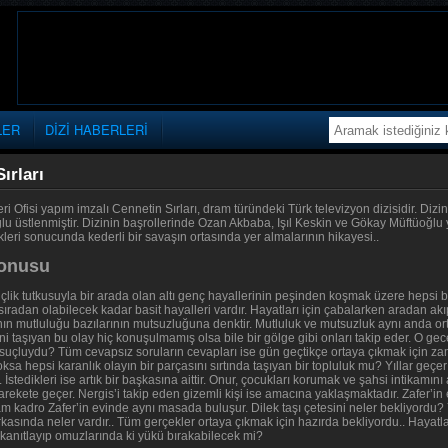
LER
DİZİ HABERLERİ
ırları
i Ofisi yapım imzalı Cennetin Sırları, dram türündeki Türk televizyon dizisidir. Dizi
 üstlenmiştir. Dizinin başrollerinde Ozan Akbaba, Işıl Keskin ve Gökay Müftüoğlu ye
ekleri sonucunda kederli bir savaşın ortasında yer almalarının hikayesi..
Konusu
çlik tutkusuyla bir arada olan altı genç hayallerinin peşinden koşmak üzere hepsi bi
 sıradan olabilecek kadar basit hayalleri vardır. Hayatları için çabalarken aradan a
rının mutluluğu bazılarının mutsuzluğuna denktir. Mutluluk ve mutsuzluk aynı anda o
ni taşıyan bu olay hiç konuşulmamış olsa bile bir gölge gibi onları takip eder. O g
suçluydu? Tüm cevapsız soruların cevapları ise gün geçtikçe ortaya çıkmak için zam
 hepsi karanlık olayın bir parçasını sırtında taşıyan bir topluluk mu? Yıllar geçer 
 İstedikleri ise artık bir başkasına aittir. Onur, çocukları korumak ve şahsi intikamını 
rekete geçer. Nergis’i takip eden gizemli kişi ise amacına yaklaşmaktadır. Zafer’in
m kadro Zafer’in evinde aynı masada buluşur. Dilek taşı çetesini neler bekliyordu? Yıl
kasında neler vardır.. Tüm gerçekler ortaya çıkmak için hazırda bekliyordu.. Hayatla
nıtlayıp omuzlarında ki yükü bırakabilecek mi?