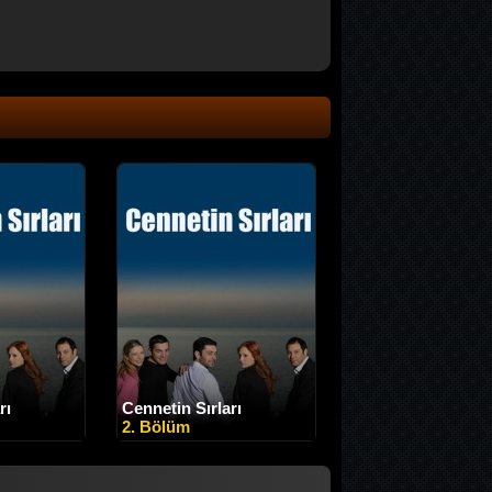
rı
Cennetin Sırları
2. Bölüm