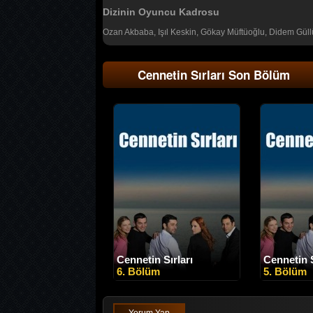
Dizinin Oyuncu Kadrosu
Ozan Akbaba, Işıl Keskin, Gökay Müftüoğlu, Didem Güllü
Cennetin Sırları Son Bölüm
Cennetin Sırları
Cennetin S
6. Bölüm
5. Bölüm