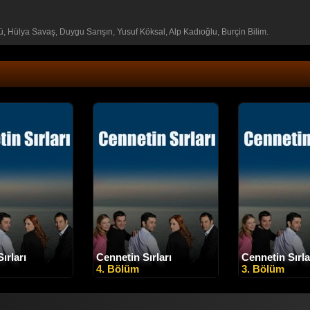
, Hülya Savaş, Duygu Sarışın, Yusuf Köksal, Alp Kadıoğlu, Burçin Bilim.
ırları
Cennetin Sırları
Cennetin Sırla
4. Bölüm
3. Bölüm