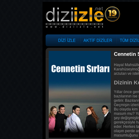
DİZİ İZLE
AKTİF DİZİLER
TÜM DİZİ
Cennetin S
Hayal Mahsüller
Karahüseyinoğlu
arzuları ve ist
Dizinin 
Yıllar önce gen
bazılarının ise
getirir. Bazıla
Geçmişin izleri
Bu olayda kim 
masum mu? Yoksa
şey değişmiştir.
gerekçesiyle ha
eder. Herkes ta
olayın perde ar
masumluğunu ka