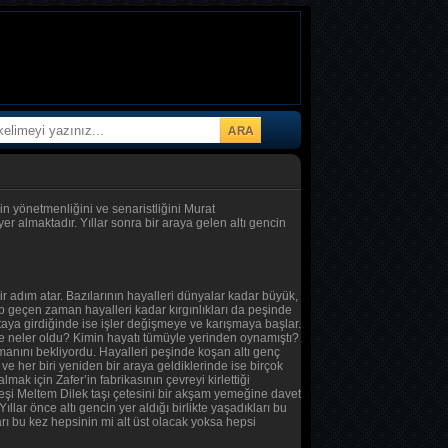
nin yönetmenliğini ve senaristliğini Murat
r almaktadır. Yıllar sonra bir araya gelen altı gencin
r adım atar. Bazılarının hayalleri dünyalar kadar büyük,
kıp geçen zaman hayalleri kadar kırgınlıkları da peşinde
rtaya girdiğinde ise işler değişmeye ve karışmaya başlar.
ece neler oldu? Kimin hayatı tümüyle yerinden oynamıştı?
anını bekliyordu. Hayalleri peşinde koşan altı genç
ve her biri yeniden bir araya geldiklerinde ise birçok
almak için Zafer’in fabrikasının çevreyi kirlettiği
 eşi Meltem Dilek taşı çetesini bir akşam yemeğine davet
lar önce altı gencin yer aldığı birlikte yaşadıkları bu
rı bu kez hepsinin mi alt üst olacak yoksa hepsi