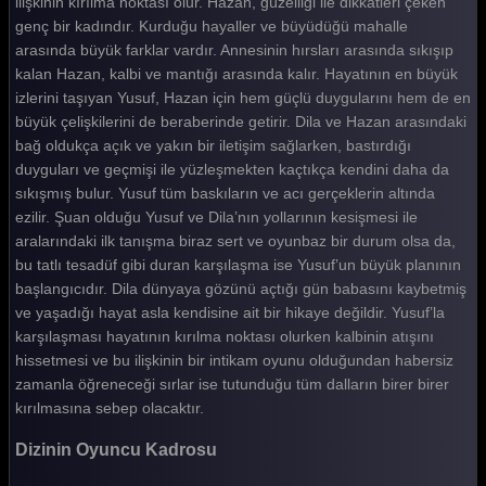
ilişkinin kırılma noktası olur. Hazan, güzelliği ile dikkatleri çeken
genç bir kadındır. Kurduğu hayaller ve büyüdüğü mahalle
arasında büyük farklar vardır. Annesinin hırsları arasında sıkışıp
kalan Hazan, kalbi ve mantığı arasında kalır. Hayatının en büyük
izlerini taşıyan Yusuf, Hazan için hem güçlü duygularını hem de en
büyük çelişkilerini de beraberinde getirir. Dila ve Hazan arasındaki
bağ oldukça açık ve yakın bir iletişim sağlarken, bastırdığı
duyguları ve geçmişi ile yüzleşmekten kaçtıkça kendini daha da
sıkışmış bulur. Yusuf tüm baskıların ve acı gerçeklerin altında
ezilir. Şuan olduğu Yusuf ve Dila’nın yollarının kesişmesi ile
aralarındaki ilk tanışma biraz sert ve oyunbaz bir durum olsa da,
bu tatlı tesadüf gibi duran karşılaşma ise Yusuf’un büyük planının
başlangıcıdır. Dila dünyaya gözünü açtığı gün babasını kaybetmiş
ve yaşadığı hayat asla kendisine ait bir hikaye değildir. Yusuf’la
karşılaşması hayatının kırılma noktası olurken kalbinin atışını
hissetmesi ve bu ilişkinin bir intikam oyunu olduğundan habersiz
zamanla öğreneceği sırlar ise tutunduğu tüm dalların birer birer
kırılmasına sebep olacaktır.
Dizinin Oyuncu Kadrosu