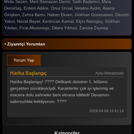
Melis Sezen, Mert Ramazan Demir, Salih Bademci, Mina
Demirtaş, Erdem Adilce, Onur Ünsal, Velatnu Aydın, Asena
Girişken, Zehra Barto, Hakan Eksen, Gökhan Güvenatam, Devrim
Yakut, Necat Bayar, Kerimcan Kamal, Elçin Atamgüç, Gökhan
Yıkılan, Fırat Altunmeşe, Dilara Yılmaz, Zamire Zeynep
• Ziyaretçi Yorumları
Yorum Yap
Harika Başlangıç
Aysu Ahmadzada
Harika Başlangıç! ???? Delikanlı dizisinin 1. bölümü
gerçekten sürükleyiciydi. Karakterler çok iyi işlenmiş ve
macera dolu sahneler beni ekrana kilitledi! Devamını
sabırsızlıkla bekliyorum. ????
2026-04-06 16:41:14
Kategoriler