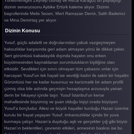
Yönetmenliğini Zeynep Günay ve Recai Karagöz’ün paylaştığı
dizinin senaryosunu Aybike Ertürk kaleme alıyor. Dizinin
başrollerinde Melis Sezen, Mert Ramazan Demir, Salih Bademci
ve Mina Demirtaş yer alıyor.
Dizinin Konusu
Yusuf, güçlü adaletli ve doğrularından çabuk vazgeçmeyen
haksızlıklar karşısında geri adam atmayan yönü ile dikkat çeker.
Sert görüntüsü kabadayılık dışında hayatın onu erken
büyütmesinden kaynaklanan sorumlulukların kişiliğine olan
etkisidir. Sevdikleri için sınırı olmayan tüm çabasını onlar için
harcayan Yusuf’un tek hayali ise sevdiği kadın ile sakin bir hayattır.
Görüntüsü her ne kadar kusursuz ve karizmatik bir adam profili
çizmiş olsa bile aslında geçmişin hesaplaşma arzusuyla yanan
derin bir hikayeyi içinde taşır. Yusuf İstanbul’un kenar
mahallesinde büyümüş ve şuan olduğu kişiyi orada büyüyen
Yusuf’a borçludur. Ailesi ve büyük hayaller kurduğu Hazan üzerine
kurulu bir hayat yaşayan Yusuf, imkansızlıklar içinde bir yuva
kurmaya çalışır. Hazan’a duyduğu aşk ve gerçekler çığ gibi büyür.
Hazan’ın beklentileri, çevrenin etkileri, annesinin baskısı ise bu