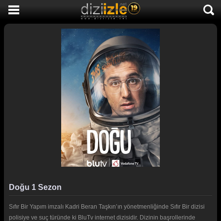
DİZİ İZLE
AKTİF DİZİLER
SON EKLENEN DİZİLER
TÜM DİZİLER
MACERA
KOMEDİ
DUYGUSAL
TARİHİ
TV SHOW
Doğu 1 Sezon
GENÇLİK
Sıfır Bir Yapım imzalı Kadri Beran Taşkın’ın yönetmenliğinde Sıfır Bir dizisi
DİZİ HABERLERİ
polisiye ve suç türünde ki BluTv internet dizisidir. Dizinin başrollerinde