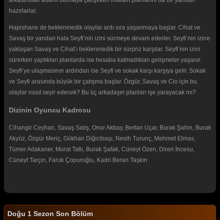
hazırlarlar.
Hapishane de beklenmedik olaylar ardı sıra yaşanmaya başlar. Cihat ve
Savaş bir yandan hala Seyfi’nin izini sürmeye devam ederler. Seyfi’nin izine
yaklaşan Savaş ve Cihat’ı beklenmedik bir sürpriz karşılar. Seyfi’nin izini
sürerken yaptıkları planlarda ise hesaba katmadıkları gelişmeler yaşanır.
Seyfi’ye ulaşmasının ardından ise Seyfi ve sokak karşı karşıya gelir. Sokak
ve Seyfi arasında büyük bir çatışma başlar. Özgür, Savaş ve Cio için bu
olaylar nasıl seyir edecek? Bu üç arkadaşın planları işe yarayacak mı?
Dizinin Oyuncu Kadrosu
Cihangir Ceyhan, Savaş Satış, Onur Akbay, Bertan Uçar, Burak Şahin, Burak
Akyüz, Özgür Meriç, Gökhan Diğicibaşı, Nesih Turunç, Mehmet Elmas,
Tümer Adakaner, Murat Tatlı, Burak Şafak, Cüneyt Özen, Diren İncesu,
Cüneyt Tarçın, Faruk Çopuroğlu, Kadri Beran Taşkın
Doğu 1 Sezon Son Bölüm