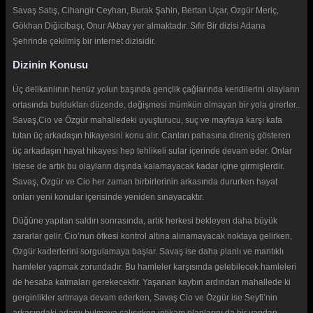
Savaş Satış, Cihangir Ceyhan, Burak Şahin, Bertan Uçar, Özgür Meriç,
Gökhan Diğicibaşı, Onur Akbay yer almaktadır. Sıfır Bir dizisi Adana
Şehrinde çekilmiş bir internet dizisidir.
Dizinin Konusu
Üç delikanlının henüz yolun başında gençlik çağlarında kendilerini olayların
ortasında buldukları düzende, değişmesi mümkün olmayan bir yola girerler..
Savaş,Cio ve Özgür mahalledeki uyuşturucu, suç ve mayfaya karşı kafa
tutan üç arkadaşın hikayesini konu alır. Canları pahasına direniş gösteren
üç arkadaşın hayat hikayesi hep tehlikeli sular içerinde devam eder. Onlar
istese de artık bu olayların dışında kalamayacak kadar içine girmişlerdir.
Savaş, Özgür ve Cio her zaman birbirlerinin arkasında dururken hayat
onları yeni konular içerisinde yeniden sınayacaktır.
Düğüne yapılan saldırı sonrasında, artık herkesi bekleyen daha büyük
zararlar gelir. Cio’nun öfkesi kontrol altına alınamayacak noktaya gelirken,
Özgür kaderlerini sorgulamaya başlar. Savaş ise daha planlı ve mantıklı
hamleler yapmak zorundadır. Bu hamleler karşısında gelebilecek hamleleri
de hesaba katmaları gerekecektir. Yaşanan kaybın ardından mahallede ki
gerginlikler artmaya devam ederken, Savaş Cio ve Özgür ise Seyfi’nin
arkasındaki adamı bulmaya çalışırken intikam planlarını da bir yandan