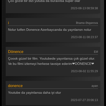
Çox gözəl bir dizi yutuba da buraxılsa super olar
2023-08-13 08:59:38
i
İlhamə Əsgərova
Nolur lutfen Donence Azerbaycanda da yaynlansn nolur
2023-08-11 08:23:37
Dönence
Elif
Çoook güzel bir film. Youtubede yayınlansa çok güzel olur.
Ve bu filmi izlemeyi herkese tavsiye ederim❤DÖNENCE❤
2023-08-02 11:55:29
donence
ayan
Youtube da yayinlansa daha iyi olur
2023-07-27 20:06:13