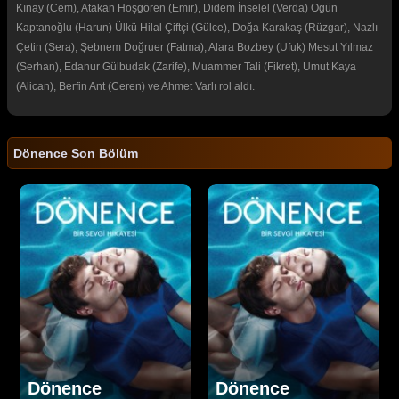
Kınay (Cem), Atakan Hoşgören (Emir), Didem İnselel (Verda) Ogün
Kaptanoğlu (Harun) Ülkü Hilal Çiftçi (Gülce), Doğa Karakaş (Rüzgar), Nazlı
Çetin (Sera), Şebnem Doğruer (Fatma), Alara Bozbey (Ufuk) Mesut Yılmaz
(Serhan), Edanur Gülbudak (Zarife), Muammer Tali (Fikret), Umut Kaya
(Alican), Berfin Ant (Ceren) ve Ahmet Varlı rol aldı.
Dönence Son Bölüm
Dönence
Dönence