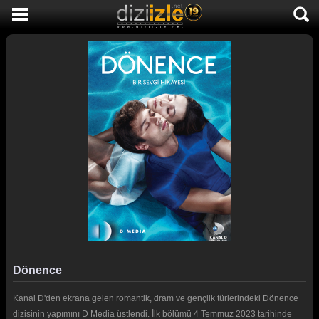
DİZİ İZLE
AKTİF DİZİLER
SON EKLENEN DİZİLER
TÜM DİZİLER
MACERA
KOMEDİ
DUYGUSAL
TARİHİ
TV SHOW
Dönence
GENÇLİK
Kanal D'den ekrana gelen romantik, dram ve gençlik türlerindeki Dönence
DİZİ HABERLERİ
dizisinin yapımını D Media üstlendi. İlk bölümü 4 Temmuz 2023 tarihinde