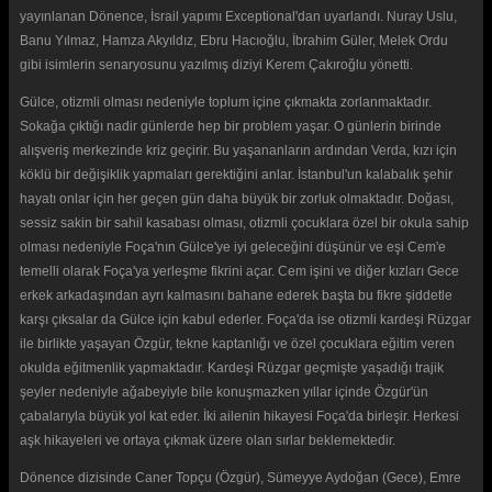
yayınlanan Dönence, İsrail yapımı Exceptional'dan uyarlandı. Nuray Uslu,
Banu Yılmaz, Hamza Akyıldız, Ebru Hacıoğlu, İbrahim Güler, Melek Ordu
gibi isimlerin senaryosunu yazılmış diziyi Kerem Çakıroğlu yönetti.
Gülce, otizmli olması nedeniyle toplum içine çıkmakta zorlanmaktadır.
Sokağa çıktığı nadir günlerde hep bir problem yaşar. O günlerin birinde
alışveriş merkezinde kriz geçirir. Bu yaşananların ardından Verda, kızı için
köklü bir değişiklik yapmaları gerektiğini anlar. İstanbul'un kalabalık şehir
hayatı onlar için her geçen gün daha büyük bir zorluk olmaktadır. Doğası,
sessiz sakin bir sahil kasabası olması, otizmli çocuklara özel bir okula sahip
olması nedeniyle Foça'nın Gülce'ye iyi geleceğini düşünür ve eşi Cem'e
temelli olarak Foça'ya yerleşme fikrini açar. Cem işini ve diğer kızları Gece
erkek arkadaşından ayrı kalmasını bahane ederek başta bu fikre şiddetle
karşı çıksalar da Gülce için kabul ederler. Foça'da ise otizmli kardeşi Rüzgar
ile birlikte yaşayan Özgür, tekne kaptanlığı ve özel çocuklara eğitim veren
okulda eğitmenlik yapmaktadır. Kardeşi Rüzgar geçmişte yaşadığı trajik
şeyler nedeniyle ağabeyiyle bile konuşmazken yıllar içinde Özgür'ün
çabalarıyla büyük yol kat eder. İki ailenin hikayesi Foça'da birleşir. Herkesi
aşk hikayeleri ve ortaya çıkmak üzere olan sırlar beklemektedir.
Dönence dizisinde Caner Topçu (Özgür), Sümeyye Aydoğan (Gece), Emre