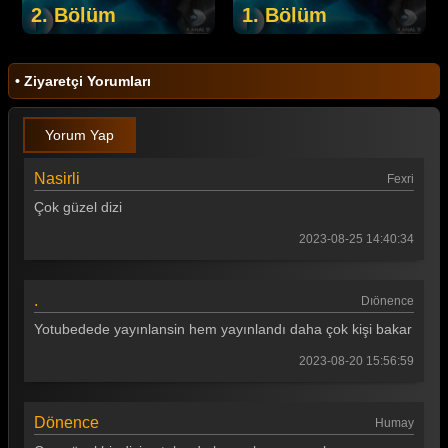
2. Bölüm
1. Bölüm
• Ziyaretçi Yorumları
Yorum Yap
Nasirli
Fexri
Çok güzel dizi
2023-08-25 14:40:34
.
Dıönence
Yotubedede yayınlansin hem yayınlandı daha çok kişi bakar
2023-08-20 15:56:59
Dönence
Humay