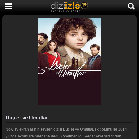
DİZİ İZLE
AKTİF DİZİLER
SON EKLENEN DİZİLER
TÜM DİZİLER
MACERA
KOMEDİ
DUYGUSAL
TARİHİ
TV SHOW
Düşler ve Umutlar
GENÇLİK
Now Tv ekranlarının sevilen dizisi Düşler ve Umutlar, ilk bölümü ile 2014
DİZİ HABERLERİ
yılında ekranlara merhaba dedi. Yönetmenliği Serdar Akar tarafından