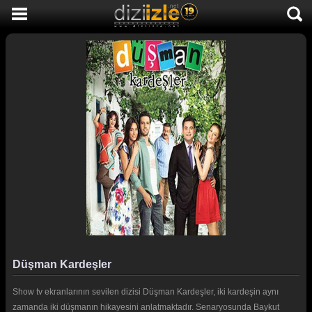
DİZİ İZLE
AKTİF DİZİLER
SON EKLENEN DİZİLER
TÜM DİZİLER
MACERA
KOMEDİ
DUYGUSAL
TARİHİ
TV SHOW
Düşman Kardeşler
GENÇLİK
Show tv ekranlarının sevilen dizisi Düşman Kardeşler, iki kardeşin aynı
DİZİ HABERLERİ
zamanda iki düşmanın hikayesini anlatmaktadır. Senaryosunda Baykut