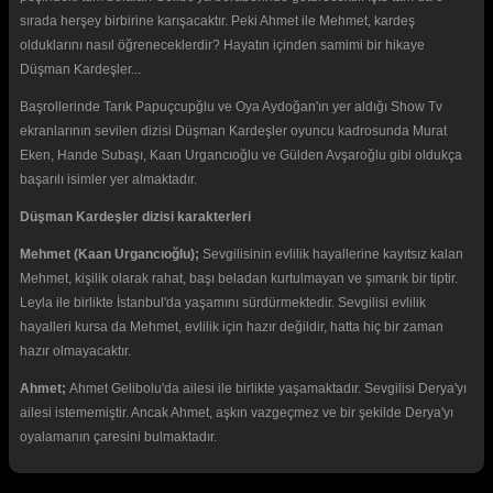
sırada herşey birbirine karışacaktır. Peki Ahmet ile Mehmet, kardeş
olduklarını nasıl öğreneceklerdir? Hayatın içinden samimi bir hikaye
Düşman Kardeşler...
Başrollerinde Tarık Papuçcupğlu ve Oya Aydoğan'ın yer aldığı Show Tv
ekranlarının sevilen dizisi Düşman Kardeşler oyuncu kadrosunda Murat
Eken, Hande Subaşı, Kaan Urgancıoğlu ve Gülden Avşaroğlu gibi oldukça
başarılı isimler yer almaktadır.
Düşman Kardeşler dizisi karakterleri
Mehmet (Kaan Urgancıoğlu);
Sevgilisinin evlilik hayallerine kayıtsız kalan
Mehmet, kişilik olarak rahat, başı beladan kurtulmayan ve şımarık bir tiptir.
Leyla ile birlikte İstanbul'da yaşamını sürdürmektedir. Sevgilisi evlilik
hayalleri kursa da Mehmet, evlilik için hazır değildir, hatta hiç bir zaman
hazır olmayacaktır.
Ahmet;
Ahmet Gelibolu'da ailesi ile birlikte yaşamaktadır. Sevgilisi Derya'yı
ailesi istememiştir. Ancak Ahmet, aşkın vazgeçmez ve bir şekilde Derya'yı
oyalamanın çaresini bulmaktadır.