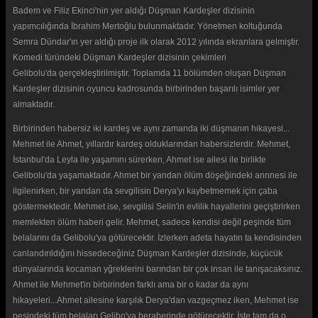
Badem ve Filiz Ekinci'nin yer aldığı Düşman Kardeşler dizisinin
yapımcılığında İbrahim Mertoğlu bulunmaktadır. Yönetmen koltuğunda
Semra Dündar'ın yer aldığı proje ilk olarak 2012 yılında ekranlara gelmiştir.
Komedi türündeki Düşman Kardeşler dizisinin çekimleri
Gelibolu'da gerçekleştirilmiştir. Toplamda 11 bölümden oluşan Düşman
Kardeşler dizisinin oyuncu kadrosunda birbirinden başarılı isimler yer
almaktadır.
Birbirinden habersiz iki kardeş ve aynı zamanda iki düşmanın hikayesi...
Mehmet ile Ahmet, yıllardır kardeş olduklarından habersizlerdir. Mehmet,
İstanbul'da Leyla ile yaşamını sürerken, Ahmet ise ailesi ile birlikte
Gelibolu'da yaşamaktadır. Ahmet bir yandan ölüm döşeğindeki annnesi ile
ilgilenirken, bir yandan da sevgilisin Derya'yı kaybetmemek için çaba
göstermektedir. Mehmet ise, sevgilisi Selin'in evlilik hayallerini geçiştirirken
memlekten ölüm haberi gelir. Mehmet, sadece kendisi değil peşinde tüm
belalarını da Gelibolu'ya götürecektir. İzlerken adeta hayatın ta kendisinden
canlandırıldığını hissedeceğiniz Düşman Kardeşler dizisinde, küçücük
dünyalarında kocaman yğreklerini barından bir çok insan ile tanışacaksınız.
Ahmet ile Mehmet'in birbirinden farklı ama bir o kadar da aynı
hikayeleri...Ahmet ailesine karşılık Derya'dan vazgeçmez iken, Mehmet ise
peşindeki tüm belaları Gelibo'ya beraberinde götürecektir. İşte tam da o