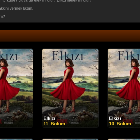
i türküde? Duvarda elek mi olur? Elkızı melek mi olur?
akkını vermek lazım.
ım?
Elkızı
Elkızı
11. Bölüm
10. Bölüm