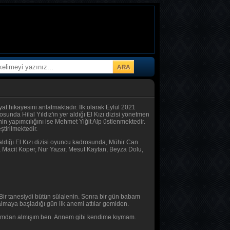
at hikayesini anlatmaktadır. İlk olarak Eylül 2021
sunda Hilal Yıldız'ın yer aldığı El Kızı dizisi yönetmen
n yapımcılığını ise Mehmet Yiğit Alp üstlenmektedir.
tirilmektedir.
aldığı El Kızı dizisi oyuncu kadrosunda, Mühir Can
, Macit Koper, Nur Yazar, Mesut Kaytan, Beyza Dolu,
Bir tanesiydi bütün sülalenin. Sonra bir gün babam
lmaya başladığı gün ilk anemi attılar gemiden.
abamdan almışım ben. Annem gibi kendime kıymam.