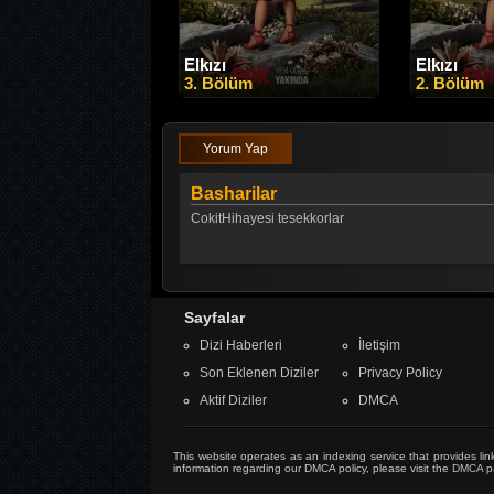
Elkızı
Elkızı
3. Bölüm
2. Bölüm
Yorum Yap
Basharilar
CokitHihayesi tesekkorlar
Sayfalar
Dizi Haberleri
İletişim
Son Eklenen Diziler
Privacy Policy
Aktif Diziler
DMCA
This website operates as an indexing service that provides link
information regarding our DMCA policy, please visit the
DMCA p