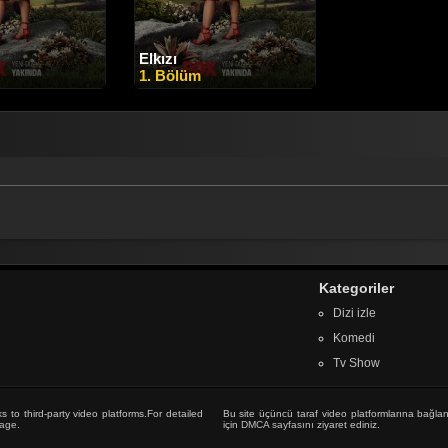
Elkızı
1. Bölüm
Kategoriler
Dizi izle
Komedi
Tv Show
s to third-party video platforms.For detailed
Bu site üçüncü taraf video platformlarına bağlan
age
.
için
DMCA sayfasını
ziyaret ediniz.