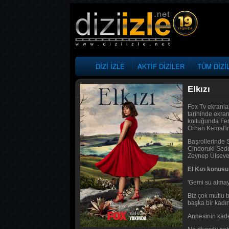
DİZİ İZLE
AKTİF DİZİLER
TÜM DİZİ
Elkızı
Fox Tv ekranlar
tarihinde ekran
koltuğunda Fer
Orhan Kemal'in 
Başrollerinde 
Cindoruki Sede
Zeynep Ülsever
El Kızı konusu
'Gemi su almaya 
Biz çok mutlu 
başka bir kadı
Annesinin kade