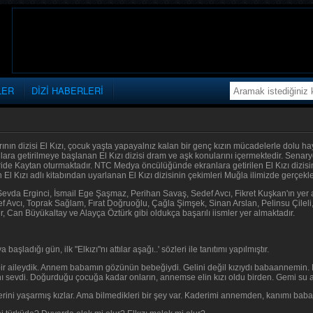
LER
DİZİ HABERLERİ
ının dizisi El Kızı, çocuk yaşta yapayalnız kalan bir genç kızın mücadelerle dolu hay
lara getirilmeye başlanan El Kızı dizisi dram ve aşk konularını içermektedir. Senaryo
ide Kaytan oturmaktadır. NTC Medya öncülüğünde ekranlara getirilen El Kızı dizisini
El Kızı adlı kitabından uyarlanan El Kızı dizisinin çekimleri Muğla ilimizde gerçekleş
Sevda Erginci, İsmail Ege Şaşmaz, Perihan Savaş, Sedef Avcı, Fikret Kuşkan'ın yer 
f Avcı, Toprak Sağlam, Fırat Doğruoğlu, Çağla Şimşek, Sinan Arslan, Pelinsu Çileli
, Can Büyükaltay ve Alayça Öztürk gibi oldukça başarılı iismler yer almaktadır.
başladığı gün, ilk "Elkızı"nı attılar aşağı..' sözleri ile tanıtımı yapılmıştır.
bir aileydik. Annem babamın gözünün bebeğiydi. Gelini değil kızıydı babaannemin. 
nı sevdi. Doğurduğu çocuğa kadar onların, annemse elin kızı oldu birden. Gemi su a
rini yaşarmış kızlar. Ama bilmedikleri bir şey var. Kaderimi annemden, kanımı b