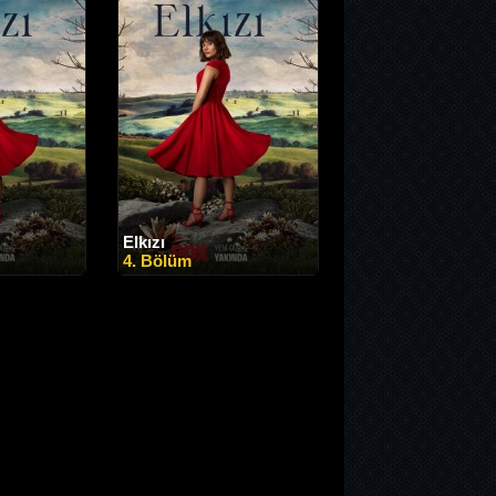
Elkızı
4. Bölüm