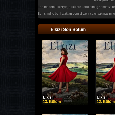
Ne diyordu sah
Eee madem Elkızı'yız, türkülere konu olmuş namımız, h
Ben şimdi o beni attıkları gemiyi cayır cayır yakmaz mıy
Elkızı Son Bölüm
Elkızı
Elkızı
13. Bölüm
12. Bölüm