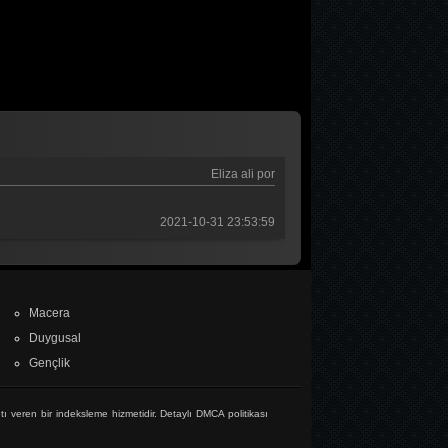
Eliza ali por
2021-10-31 23:53:59
Macera
Duygusal
Gençlik
tı veren bir indeksleme hizmetidir. Detaylı DMCA politikası