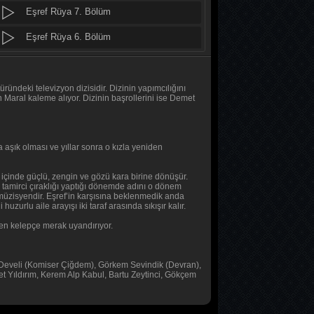
Eşref Rüya 7. Bölüm
Daha 17
10. Bölüm
Eşref Rüya 6. Bölüm
Eşref Rüya 5. Bölüm
Her Şey Mümkün
2. Bölüm
Eşref Rüya 4. Bölüm
ündeki televizyon dizisidir. Dizinin yapımcılığını
aral kaleme alıyor. Dizinin başrollerini ise Demet
Her Şey Mümkün
Eşref Rüya 3. Bölüm
1. Bölüm
Eşref Rüya 2. Bölüm
 aşık olması ve yıllar sonra o kızla yeniden
Baş Başa
Eşref Rüya 1. Bölüm
2. Bölüm
r içinde güçlü, zengin ve gözü kara birine dönüşür.
 tamirci çıraklığı yaptığı dönemde adını o dönem
Tüm Bölümleri Göster
e, müzisyendir. Eşref’in karşısına beklenmedik anda
zurlu aile arayışı iki taraf arasında sıkışır kalır.
Baş Başa
1. Bölüm
ken kelepçe merak uyandırıyor.
MasterChef Türkiye 2026
a Develi (Komiser Çiğdem), Görkem Sevindik (Devran),
45. Bölüm
 Yıldırım, Kerem Alp Kabul, Bartu Zeytinci, Gökçem
Sıfır Bir 4 Sezon