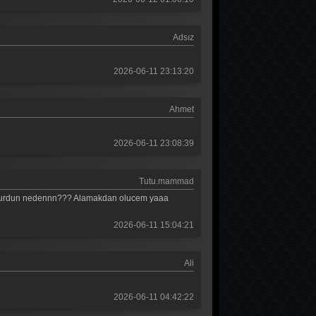
Adsız
2026-06-11 23:13:20
Ahmet
2026-06-11 23:08:39
Tutu.mammad
 oldurdun nedennn??? Alamakdan olucem yaaa
2026-06-11 15:04:21
Ali
2026-06-11 04:42:22