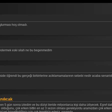
şturması hoş olmadı.
öndermek eski silah ne bu begenmedim
ide öğrendi bu gerçeği birbirlerine aciklamamalarının sebebi nedir acaba senaristle
nılıcak
en 5 gün sonra izledim ve bu diziyi ileride milyonlarca kişi daha izliyecek. Eşref 
dizi olduğunu, çok erken bittin en az 3 sezon olması gerekiyordu aramızdan çok erke
üzel hissettirdiğiniz için çok teşekkür ederiz, saygıyla..