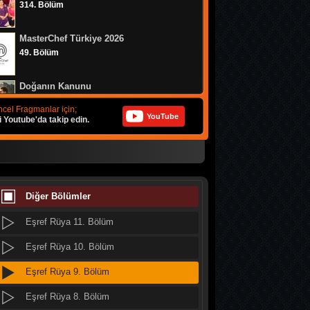
314. Bölüm
Eşref Rüya 19. Bölüm
MasterChef Türkiye 2026
Eşref Rüya 18. Bölüm
49. Bölüm
Eşref Rüya 17. Bölüm
Doğanın Kanunu
Eşref Rüya 16. Bölüm
9. Bölüm
cel Fragmanlar için;
YouTube
i Youtube'da takip edin.
Eşref Rüya 15. Bölüm
MasterChef Türkiye 2026
Eşref Rüya 14. Bölüm
48. Bölüm
Eşref Rüya 13. Bölüm
MasterChef Türkiye 2026
47. Bölüm
Diğer Bölümler
Eşref Rüya 12. Bölüm
Eşref Rüya 11. Bölüm
Altı Üstü İstanbul
8. Bölüm
Eşref Rüya 10. Bölüm
Eşref Rüya 9. Bölüm
MasterChef Türkiye 2026
46. Bölüm
Eşref Rüya 8. Bölüm