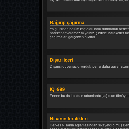
Bağırıp çağırma
Ya şu Nisan bölüm kaç oldu hala durmadan herkese 
hareketler veremez miydiniz iş bitirici hareketler m
çağırmaları gerçekten bıktırdı
Dışarı içeri
Dışarısı güvensiz diyorduk icerisi daha güvensizmi
IQ -999
Eeeee bu da lox du e adamlarıbı çağırsan ölmüyəc
Nisanın terslikleri
Herkes Nisanın aglamasindan şikayetçi olmuş Ben a