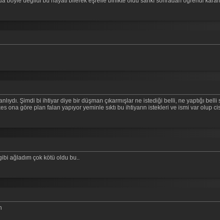
nda böyle degildi bu hayatı bilerek eşrefle birlikte oldu sanki sonradan öğrendi karan
lıydı. Şimdi bi ihtiyar diye bir düşman çıkarmışlar ne istediği belli, ne yaptığı be
s ona göre plan falan yapıyor yeminle sıktı bu ihtiyarın istekleri ve ismi var olup cis
bi ağladım çok kötü oldu bu..
n