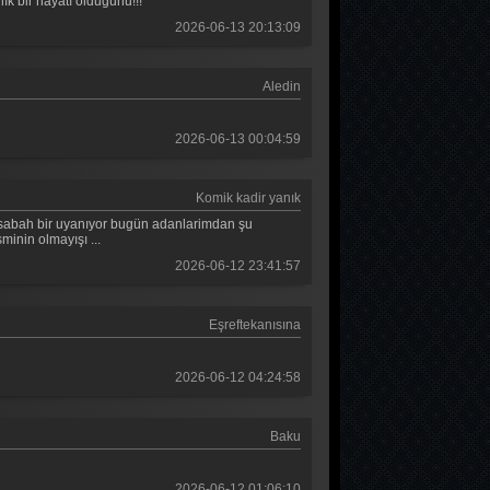
lık bir hayatı olduğunu!!!
2026-06-13 20:13:09
Aledin
2026-06-13 00:04:59
Komik kadir yanık
lli sabah bir uyanıyor bugün adanlarimdan şu
minin olmayışı ...
2026-06-12 23:41:57
Eşreftekanısına
2026-06-12 04:24:58
Baku
2026-06-12 01:06:10