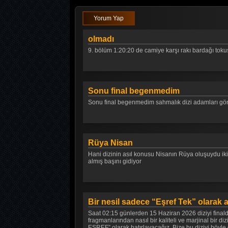
Yorum Yap
olmadı
9. bölüm 1:20:20 de camiye karşı rakı bardağı toku
Sonu final begenmedim
Sonu final begenmedim sahmalık dizi adamları g
Rüya Nisan
Hani dizinin asıl konusu Nisanın Rüya oluşuydu ikis
almış başını gidiyor
Bir nesil sadece “Eşref Tek” olarak a
Saat 02:15 günlerden 15 Haziran 2026 diziyi finald
fragmanlarından nasıl bir kaliteli ve marjinal bir 
EŞREF” olarak hatırlayacağız. Bize bu diziyi böyle g