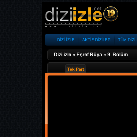
DİZİ İZLE
AKTİF DİZİLER
TÜM DİZİ
Dizi izle
»
Eşref Rüya
»
9. Bölüm
Tek Part