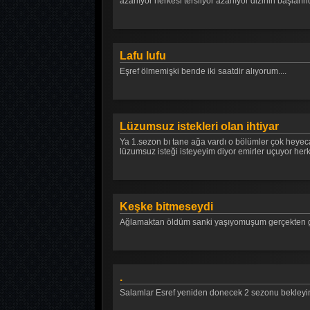
azarlıyor herkesi tersliyor azarlıyor dizinin başları
Lafu lufu
Eşref ölmemişki bende iki saatdir alıyorum....
Lüzumsuz istekleri olan ihtiyar
Ya 1.sezon bı tane ağa vardı o bölümler çok heyecan
lüzumsuz isteği isteyeyim diyor emirler uçuyor herke
Keşke bitmeseydi
Ağlamaktan öldüm sanki yaşıyomuşum gerçekten gi
.
Salamlar Esref yeniden donecek 2 sezonu bekleyi