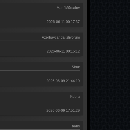
Marif Mürsəlov
2026-06-11 00:17:37
Azərbaycanda izliyorum
2026-06-11 00:15:12
Sirac
2026-06-09 21:44:19
Kubra
2026-06-09 17:51:29
baris