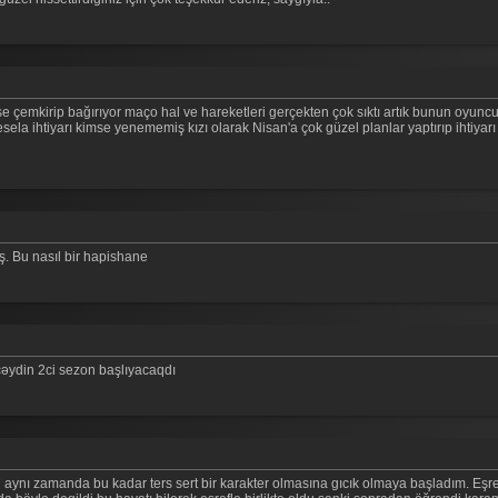
çemkirip bağırıyor maço hal ve hareketleri gerçekten çok sıktı artık bunun oyunc
esela ihtiyarı kimse yenememiş kızı olarak Nisan'a çok güzel planlar yaptırıp ihtiyarı 
ş. Bu nasıl bir hapishane
əydin 2ci sezon başlıyacaqdı
ynı zamanda bu kadar ters sert bir karakter olmasına gıcık olmaya başladım. Eşref 