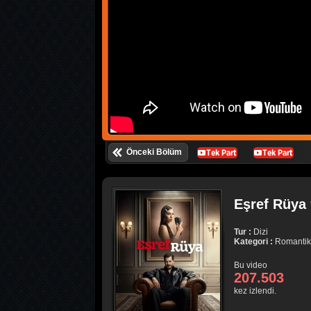
Önceki Bölüm
Eşref Rüya 
Tur :
Dizi
Kategori :
Romantik
Bu video
207.503
kez izlendi.