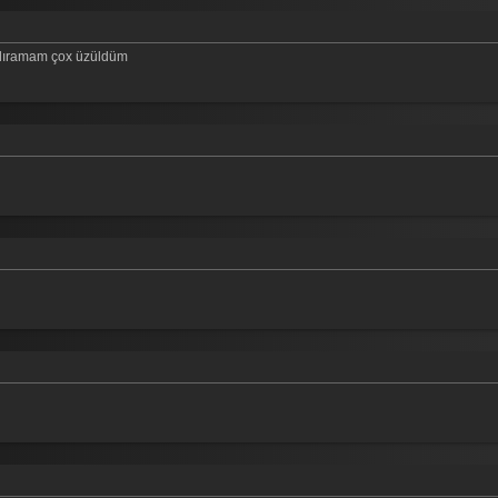
ldıramam çox üzüldüm