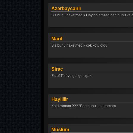
Azərbaycanlı
Biz bunu haketmedik Hayır olamzaq ben bunu ka
Marif
Biz bunu haketmedik çok kötü oldu
Sirac
Esref Tülüye gel goruşek
Hayiiiiir
Kaldiramam ????Ben bunu kaldiramam
Müslüm