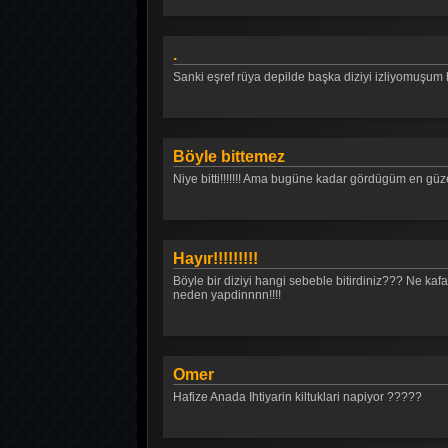
.
Sanki eşref rüya depilde başka diziyi izliyomuşum
Böyle bittemez
Niye bitti!!!!!!! Ama bugüne kadar gördügüm en güze
Hayır!!!!!!!!!
Böyle bir diziyi hangi sebeble bitirdiniz??? Ne 
neden yapdinnnn!!!!
Omer
Hafize Anada Ihtiyarin kiltuklari napiyor ?????