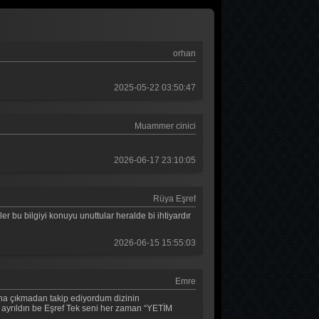
9. Bölüm
Asırlık Gece
orhan
7. Bölüm
2025-05-22 03:50:47
Asırlık Gece
6. Bölüm
Muammer cinici
MasterChef Türkiye 2026
44. Bölüm
2026-06-17 23:10:05
Tolgshow Yıldızlar
Rüya Eşref
2. Bölüm
r bu bilgiyi konuyu unuttular heralde bi ihtiyardır
2026-06-15 15:55:03
Emre
daha çıkmadan takip ediyordum dizinin
n ayrıldın be Eşref Tek seni her zaman “YETİM