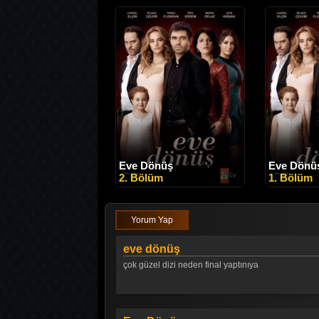
Eve Dönüş
Eve Dönü
2. Bölüm
1. Bölüm
Yorum Yap
eve dönüş
çok güzel dizi neden final yaptınıya