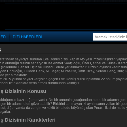
LER
DİZİ HABERLERİ
ş
tarafından seyirciye sunulan Eve Dönüş dizisi Yapım Atölyesi imzası taşırken yapı
'nın oturduğu dizinin senaryosu ise Ahmet Saatçioğlu, Özer Çetinel ve Gülsev Karag
başrollerinde Cansel Elçin ve Dilşad Çelebi yer almaktadır. Dizinin oyuncu kadrosu
Ayten Uncuoğlu, Gülden Darık, Ali Başar, Murat Atik, Ümit Olcay, Serdal Genç, Burç
r de yer almaktadır.
kim 2015 yılında seyirci karşısına geçen Eve Dönüş dizisi toplamda 22 bölüm yayınla
bebi ile ekranlara veda etmek durumunda kalmıştır.
ş Dizisinin Konusu
olduğumuz bazı değerler vardır. Ne bir annenin çocuğundan ne de bir adamın şeref
şen bir adam neleri göze alabilir? Birbirini tanımayan iki ayrı insanın yolları bir ge
suf, diğer yanda da zengin ve köklü bir ailede büyümüş olan Pınar... İkisi de mutl
açarlar.
 Dizisinin Karakterleri