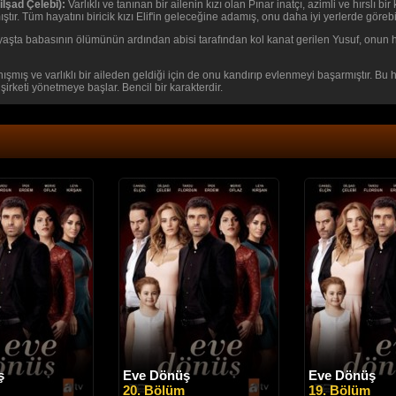
ilşad Çelebi):
Varlıklı ve tanınan bir ailenin kızı olan Pınar inatçı, azimli ve hırslı 
tır. Tüm hayatını biricik kızı Elif'in geleceğine adamış, onu daha iyi yerlerde göre
aşta babasının ölümünün ardından abisi tarafından kol kanat gerilen Yusuf, onun h
nışmış ve varlıklı bir aileden geldiği için de onu kandırıp evlenmeyi başarmıştır. B
 şirketi yönetmeye başlar. Bencil bir karakterdir.
ş
Eve Dönüş
Eve Dönüş
20. Bölüm
19. Bölüm