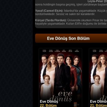
Leyla-Pınar (D
sonra holdingin başına geçmiş, işleri yürütmeye başlamış
Yusuf (Cansel Elçin):
İstanbul'da yaşamaktadır. Küçük y
sürdürmektedir. Sessiz ve sakin bir karakterdir.
Kürşat (Tardu Flordun):
Üniversite okurken Pınar ile ta
hayaliyle yaşamaktadır. Kızları Elif'in doğumu ile birlikte
Eve Dönüş Son Bölüm
Eve Dönüş
Eve Dönü
22. Bölüm
21. Bölüm