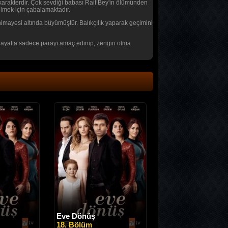
bir karakterdir. Çok sevdiği babası Raif Bey'in ölümünden
bilmek için çabalamaktadır.
imayesi altında büyümüştür. Balıkçılık yaparak geçimini
u hayatta sadece parayı amaç edinip, zengin olma
Eve Dönüş
18. Bölüm