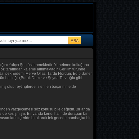
mcığını Yalçın Şen üstlenmektedir. Yönetmen koltuğuna
öz tarafından kaleme alınmaktadır. Gerilim türünde
nda İpek Erdem, Merve Oflaz, Tardu Flordun, Edip Saner,
 Kümbetlioğlu,Burak Demir ve Şeyda Terzioğlu gibi
mış olup reytinglerde istenilen başarının elde
inden vazgeçemesi söz konusu bile değildir. Bir anda
ce de kesişmiştir. Bir yanda kendi halinde durağan bir
u yaşamlarını geride bırakarak tek gecede bambaşka bir