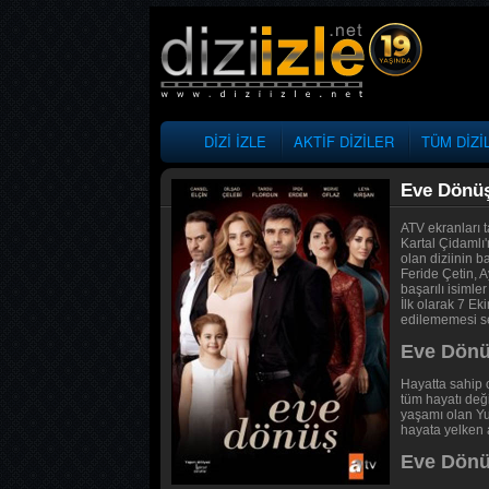
DİZİ İZLE
AKTİF DİZİLER
TÜM DİZİ
Eve Dönü
ATV ekranları 
Kartal Çidamlı
olan diziinin 
Feride Çetin, 
başarılı isimle
İlk olarak 7 E
edilememesi se
Eve Dönü
Hayatta sahip 
tüm hayatı deği
yaşamı olan Yu
hayata yelken 
Eve Dönüş