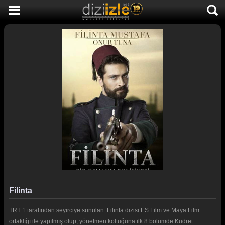
DİZİ İZLE
AKTİF DİZİLER
SON EKLENEN DİZİLER
TÜM DİZİLER
MACERA
KOMEDİ
DUYGUSAL
TARİHİ
TV SHOW
Filinta
GENÇLİK
TRT 1 tarafından seyirciye sunulan Filinta dizisi ES Film ve Maya Film
DİZİ HABERLERİ
ortaklığı ile yapılmış olup, yönetmen koltuğuna ilk 8 bölümde Kudret