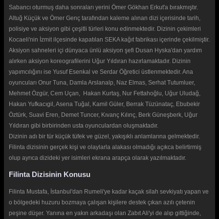
Sabancı oturmuş daha sonraları yerini Ömer Gökhan Erkut'a bırakmıştır.
Altuğ Küçük ve Ömer Genç tarafından kaleme alınan dizi içerisinde tarih,
polisiye ve aksiyon gibi çeşitli türleri konu edinmektedir. Dizinin çekimleri
Kocaeli'nin İzmit ilçesinde kapatılan SEKA kağıt fabrikası içerinde çekilmiştir.
Aksiyon sahneleri içi dünyaca ünlü aksiyon şefi Dusan Hyska'dan yardım
alırken aksiyon koreografilerini Uğur Yıldıran hazırlamaktadır. Dizinin
yapımcılığını ise Yusuf Esenkal ve Serdar Öğretici üstlenmektedir. Ana
oyuncuları Onur Tuna, Damla Arslanalp, Naz Elmas, Serhat Tutumluer,
Mehmet Özgür, Cem Uçan, Hakan Kurtaş, Nur Fettahoğlu, Uğur Uludağ,
Hakan Yufkacıgil, Asena Tuğal, Kamil Güler, Berrak Tüzünataç, Ebubekir
Öztürk, Suavi Eren, Demet Tuncer, Kıvanç Kılınç, Berk Güneşberk, Uğur
Yıldıran gibi birbirinden usta oyunculardan oluşmaktadır.
Dizinin adı bir tür küçük tüfek ve güzel, yakışıklı anlamlarına gelmektedir.
Filinta dizisinin gerçek kişi ve olaylarla alakası olmadığı açıkca belirtirmiş
olup ayrıca dizideki yer isimleri ekrana arapça olarak yazılmaktadır.
Filinta Dizisinin Konusu
Filinta Mustafa, İstanbul'dan Rumeli'ye kadar kaçak silah sevkiyatı yapan ve
o bölgedeki huzuru bozmaya çalışan kişilere destek çıkan azılı çetenin
peşine düşer. Yanına en yakın arkadaşı olan Zabıt Ali'yi de alıp gittiğinde,