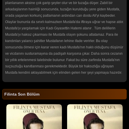
planlananın aksine çok garip şeyler olur ve bir tuzağa düşer. Zabit bir
arkadaşlarının hainliği sonucunda, tuzağın kurulduğu yere giden Mustafa,
orada yaşanan korkunç patlamanın ardından can dostu Ali'yi kaybeder.
Olaylar bununla da sınırlı kalmazken Mustafa'da iftiraya uğrar ve hapse atılır.
Mustafa'yı yargılamak için Kadı Gıyasettin Hatemi atanır . Tüm delillerin
Mustafa'yı haksız çıkarması ile Mustafa olayın şokunu atlatamaz. Para ile
kandırılan yalancı şahitler Mustafanın lehine ifade verirler. Bu olay
sonucunda ölmesi için karar veren kadı Mustafa'nın haklı olduğunu düşünür
ve vicdanını susturamayına da padişah karşısına çıkar. Daha sonra cezanın
bir yıllık ertelenmesi talebinde bulunur. Fakat bu süre zarfında Mustafa'nın
suçsuzluğu kanıtlanması gerekmektedir. Büyük bir haksızlığa uğrayan
Mustafa kendini aklayabilmek için elinden gelen her şeyi yapmaya hazırdır.
Filinta Son Bölüm