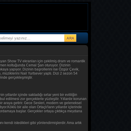
layan Show TV ekranları için çekilmiş dram ve romantik
netmen koltuğunda Cemal Şan oturuyor. Dizinin
aya yapıyor. Dizinin başrollerini ise Özgür Çevik,
 müziklerini Nail Yurtsever yaptı. Dizi 2 sezon 54
vinde gerçekleşmiştir.
 yıllardır içinde sakladığı sırlar yeni bir evliliğin
l edilmesi zor gerçeklerle yüzleşilir. Yıllardır korunan
r araya getirir. Gece Sesleri, modern ve geleneksel
or.Köklü bir aile olan Ortaçlı'ların yıllardır içlerinde
 çatırdamaya başlar. Gerçekler ortaya çıktıkça meydana
rını kendi istedikleri gibi yönlendirmişlerdir. Ama artık