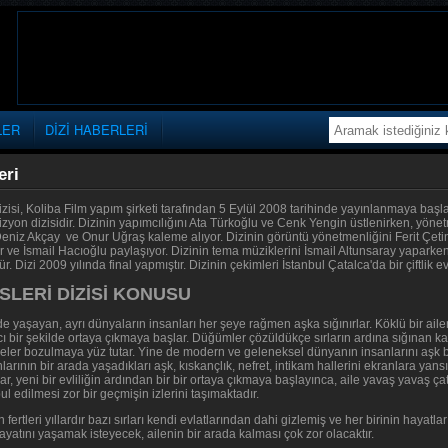
LER
DİZİ HABERLERİ
eri
izisi, Koliba Film yapım şirketi tarafından 5 Eylül 2008 tarihinde yayınlanmaya baş
vizyon dizisidir. Dizinin yapımcılığını Ata Türkoğlu ve Cenk Yengin üstlenirken, yö
niz Akçay ve Onur Uğraş kaleme alıyor. Dizinin görüntü yönetmenliğini Ferit Çetink
 ve İsmail Hacıoğlu paylaşıyor. Dizinin tema müziklerini İsmail Altunsaray yaparken,
. Dizi 2009 yılında final yapmıştır. Dizinin çekimleri İstanbul Çatalca'da bir çiftlik e
SLERİ DİZİSİ KONUSU
de yaşayan, ayrı dünyaların insanları her şeye rağmen aşka sığınırlar. Köklü bir ailenin
ı bir şekilde ortaya çıkmaya başlar. Düğümler çözüldükçe sırların ardına sığınan kabu
eler bozulmaya yüz tutar. Yine de modern ve geleneksel dünyanın insanlarını aşk bi
rının bir arada yaşadıkları aşk, kıskançlık, nefret, intikam hallerini ekranlara yansıtıy
rlar, yeni bir evliliğin ardından bir bir ortaya çıkmaya başlayınca, aile yavaş yavaş
ul edilmesi zor bir geçmişin izlerini taşımaktadır.
in fertleri yıllardır bazı sırları kendi evlatlarından dahi gizlemiş ve her birinin hayatla
yatını yaşamak isteyecek, ailenin bir arada kalması çok zor olacaktır.