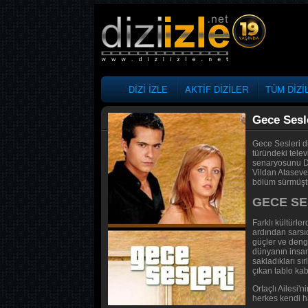
DİZİ İZLE
AKTİF DİZİLER
TÜM DİZİ
Gece Sesl
Gece Sesleri d
türündeki tele
senaryosunu De
Vildan Atasever
bölüm sürmüştür
GECE SE
Farklı kültürler
ardından sarsıc
güçler ve deng
dünyanın insanla
sakladıkları sı
çıkan tablo kab
Ortaçlı Ailesi'n
herkes kendi ha