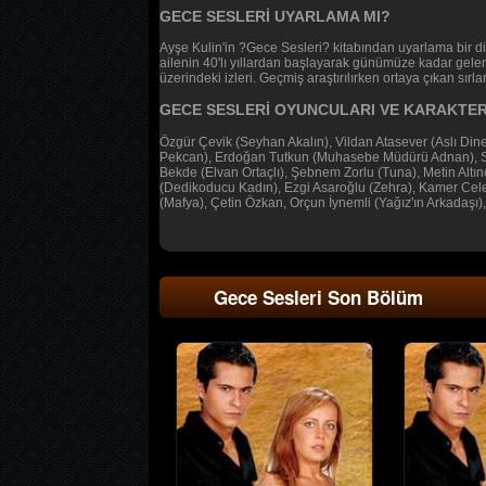
GECE SESLERİ UYARLAMA MI?
Ayşe Kulin'in ?Gece Sesleri? kitabından uyarlama bir d
ailenin 40'lı yıllardan başlayarak günümüze kadar gelen ö
üzerindeki izleri. Geçmiş araştırılırken ortaya çıkan sırl
GECE SESLERİ OYUNCULARI VE KARAKTER
Özgür Çevik (Seyhan Akalın), Vildan Atasever (Aslı Diner
Pekcan), Erdoğan Tutkun (Muhasebe Müdürü Adnan), Sina
Bekde (Elvan Ortaçlı), Şebnem Zorlu (Tuna), Metin Alt
(Dedikoducu Kadın), Ezgi Asaroğlu (Zehra), Kamer Celen
(Mafya), Çetin Özkan, Orçun İynemli (Yağız'ın Arkadaşı
Gece Sesleri Son Bölüm