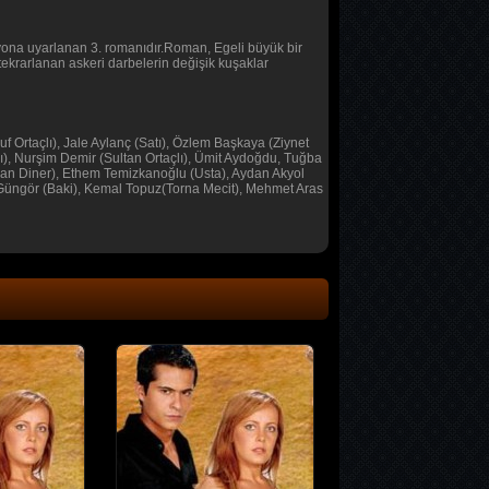
zyona uyarlanan 3. romanıdır.Roman, Egeli büyük bir
 tekrarlanan askeri darbelerin değişik kuşaklar
uf Ortaçlı), Jale Aylanç (Satı), Özlem Başkaya (Ziynet
, Nurşim Demir (Sultan Ortaçlı), Ümit Aydoğdu, Tuğba
nan Diner), Ethem Temizkanoğlu (Usta), Aydan Akyol
y Güngör (Baki), Kemal Topuz(Torna Mecit), Mehmet Aras