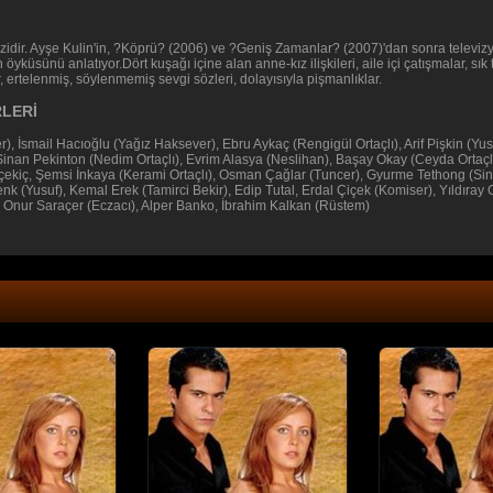
izidir. Ayşe Kulin'in, ?Köprü? (2006) ve ?Geniş Zamanlar? (2007)'dan sonra televi
yküsünü anlatıyor.Dört kuşağı içine alan anne-kız ilişkileri, aile içi çatışmalar, sık
ar, ertelenmiş, söylenmemiş sevgi sözleri, dolayısıyla pişmanlıklar.
LERİ
), İsmail Hacıoğlu (Yağız Haksever), Ebru Aykaç (Rengigül Ortaçlı), Arif Pişkin (Yus
n Pekinton (Nedim Ortaçlı), Evrim Alasya (Neslihan), Başay Okay (Ceyda Ortaçlı)
ınçekiç, Şemsi İnkaya (Kerami Ortaçlı), Osman Çağlar (Tuncer), Gyurme Tethong (Si
k (Yusuf), Kemal Erek (Tamirci Bekir), Edip Tutal, Erdal Çiçek (Komiser), Yıldıra
), Onur Saraçer (Eczacı), Alper Banko, İbrahim Kalkan (Rüstem)