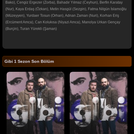
Bako), Cengiz Ergezer (Zorba), Bahadır Yılmaz (Ceyhun), Berfin Karatay
(Nur), Kaya Erdaş (Özkan), Metin Hasgül (Sezgin), Fatma Nilgün İslamoğlu
(Müzeyyen), Yurdaer Tosun (Orhan), Adnan Zaman (Nuri), Korhan Eriş
(Ercüment Amca), Can Kolukısa (Niyazi Amca), Manolya Urkan Gençay
(Burçin), Turan Yürekli (Şaman)
Gibi 1 Sezon Son Bölüm