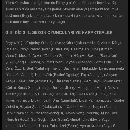
Yılmaz'ın evine taşınır, İlkkan da Ersoy gibi Yılmaz'ın evine taşınır ve üç
arkadaş birlikte yaşamaya başlarlar. Sıradan olan yaşantılarını absürt ve
beklenmedik şekilde ele alarak komik olaylara yol acarlar ve zaman zaman
bu konular büyük tartışmalara yol açar.
GİBİ DİZİSİ 1. SEZON OYUNCULARI VE KARAKTERLERİ
Feyyaz Yiğit (Çağatay Yılmaz), Kıvanç Kılınç (İlkkan Yedinci), Ahmet Kürşat
Öçalan (Ersoy), Necat Bayar (Ersin Usta), Rasim Can Güneş (Erdem/
Mengü), Mustafa Develi (Tabelacı Güngör), Hüseyin Baylan (Ramazan),
Şükrü Şengül (Kasap), Mustaf Erkan (Soysal /Kündoğdu), Arzu Oruç (Tülin),
Celal Öztürk (Berk /Kutalmış), Tayfun Sav (Terzi), Mukadder Emirosmanoğlu
(Yılmaz'ın Annesi), Kerem Aktı (Besim/ Ögeday), Elçin Atamgüç (Meryem
Yenge), Zeki Ocak (Abidin Dayı), İbrahim Şahin (Ekrem Dayı), Volkan Aktan
(Çetin), Burak Güneş (Popçu Ümitcan /İlteriş), Fırat Şahin (Fahri), Nevzat
Yılmaz (Şefik Abi), Şükran Çağman (Gözde), Asya Özkök (Hanife), Kevork
Türker (Yönetici Ercan), Salih Ünal (Emrullah), Erdal Parmaksızoğlu (Kuaför
Muhsin), Haydar Şahin (Nabukatnezar Caner), Mehmet Kaçıra (Suphi),
Demir Parscan (Murat Tenekecioğlu), Havva Seziş (Nermin), Musa Has
(Nurettin Hoca), Sait Seçkin (Sarı Salim), Ahmet Talay (Mecit) Yaşar
Karakulak (Badanacı Ünal), Enfal Üzel (Selen), Ayhan Kızılsu (Büyücü