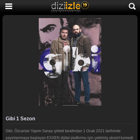
DİZİ İZLE
AKTİF DİZİLER
SON EKLENEN DİZİLER
TÜM DİZİLER
MACERA
KOMEDİ
DUYGUSAL
TARİHİ
TV SHOW
Gibi 1 Sezon
GENÇLİK
Gibi, Özcanlar Yapım Sarayı şirketi tarafından 1 Ocak 2021 tarihinde
DİZİ HABERLERİ
yayınlanmaya başlayan EXXEN dijital platformu için çekilmiş absürt komedi