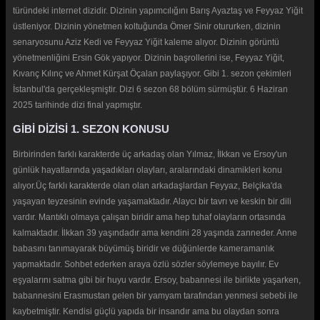
türündeki internet dizidir. Dizinin yapımcılığını Barış Ayaztaş ve Feyyaz Yiğit
üstleniyor. Dizinin yönetmen koltuğunda Ömer Sinir otururken, dizinin
senaryosunu Aziz Kedi ve Feyyaz Yiğit kaleme alıyor. Dizinin görüntü
yönetmenliğini Ersin Gök yapıyor. Dizinin başrollerini ise, Feyyaz Yiğit,
Kıvanç Kılınç ve Ahmet Kürşat Öçalan paylaşıyor. Gibi 1. sezon çekimleri
İstanbul'da gerçekleşmiştir. Dizi 6 sezon 68 bölüm sürmüştür. 6 Haziran
2025 tarihinde dizi final yapmıştır.
GİBİ DİZİSİ 1. SEZON KONUSU
Birbirinden farklı karakterde üç arkadaş olan Yılmaz, İlkkan ve Ersoy'un
günlük hayatlarında yaşadıkları olayları, aralarındaki dinamikleri konu
alıyor.Üç farklı karakterde olan olan arkadaşlardan Feyyaz, Belçika'da
yaşayan teyzesinin evinde yaşamaktadır. Alaycı bir tavrı ve keskin bir dili
vardır. Mantıklı olmaya çalışan biridir ama hep tuhaf olayların ortasında
kalmaktadır. İlkkan 39 yaşındadır ama kendini 28 yaşında zanneder. Anne
babasını tanımayarak büyümüş biridir ve düğünlerde kameramanlık
yapmaktadır. Sohbet ederken araya özlü sözler söylemeye bayılır. Ev
eşyalarını satma gibi bir huyu vardır. Ersoy, babannesi ile birlikte yaşarken,
babannesini Erasmustan gelen bir yamyam tarafından yenmesi sebebi ile
kaybetmiştir. Kendisi güçlü yapıda bir insandır ama bu olaydan sonra