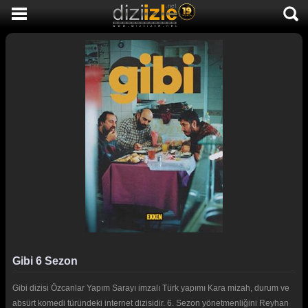
DİZİ İZLE
AKTİF DİZİLER
SON EKLENEN DİZİLER
TÜM DİZİLER
MACERA
KOMEDİ
DUYGUSAL
TARİHİ
TV SHOW
Gibi 6 Sezon
GENÇLİK
Gibi dizisi Özcanlar Yapım Sarayı imzalı Türk yapımı Kara mizah, durum ve
DİZİ HABERLERİ
absürt komedi türündeki internet dizisidir. 6. Sezon yönetmenliğini Reyhan