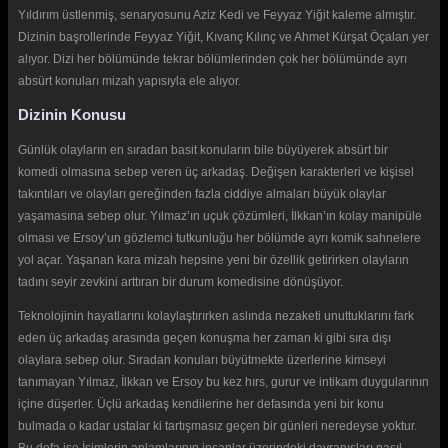
Yıldırım üstlenmiş, senaryosunu Aziz Kedi ve Feyyaz Yiğit kaleme almıştır.
Dizinin başrollerinde Feyyaz Yiğit, Kıvanç Kılınç ve Ahmet Kürşat Öçalan yer
alıyor. Dizi her bölümünde tekrar bölümlerinden çok her bölümünde ayrı
absürt konuları mizah yapısıyla ele alıyor.
Dizinin Konusu
Günlük olayların en sıradan basit konuların bile büyüyerek absürt bir
komedi olmasına sebep veren üç arkadaş. Değişen karakterleri ve kişisel
takıntıları ve olayları gereğinden fazla ciddiye almaları büyük olaylar
yaşamasına sebep olur. Yılmaz’ın uçuk çözümleri, İlkkan’ın kolay manipüle
olması ve Ersoy’un gözlemci tutkunluğu her bölümde ayrı komik sahnelere
yol açar. Yaşanan kara mizah hepsine yeni bir özellik getirirken olayların
tadını seyir zevkini arttıran bir durum komedisine dönüşüyor.
Teknolojinin hayatlarını kolaylaştırırken aslında nezaketi unuttuklarını fark
eden üç arkadaş arasında geçen konuşma her zaman ki gibi sıra dışı
olaylara sebep olur. Sıradan konuları büyütmekte üzerlerine kimseyi
tanımayan Yılmaz, İlkkan ve Ersoy bu kez hırs, gurur ve intikam duygularının
içine düşerler. Üçlü arkadaş kendilerine her defasında yeni bir konu
bulmada o kadar ustalar ki tartışmasız geçen bir günleri neredeyse yoktur.
Bu defa ise İsimlerin anlamlarının insanlar üzerindeki davranışları nasıl