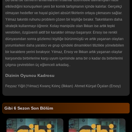
etkilediğini konuşurken yeni bir komik tartışmanın içinde kalırlar. Gerçekçi
olmayan hedefler ve hayal güçleri absürt fikirlerin ortaya çıkmasını sağlar.
Yılmaz takıntılı ruhunu problem çözen bir kişiliğe bırakır. Takıntılarını daha
stratejik kullanmayı öğrenir. Kolay manipüle olan İlkkan ise artık tepki
verebilen, özgüvenli aktif bir karakter olmayı başarıyor. Ersoy ise renkli
dünyasından sonra gözlemci kişiliğe bürünmüştü ve artık yaşanan olayları
yorumlarken daha yaratıcı ve grup içindeki dinamikleri titizlikle yönetebilen
bir karaktere yerini bırakıyor. Yılmaz, Ersoy ve İlkkan artık yaşanan olaylar
karşısında birbirlerine karşı uyum içerisinde ama bir o kadar da birbirlerini
çılgına çevirebilen üç eğlenceli arkadaş..
Dizinin Oyuncu Kadrosu
Feyyaz Yiğit (Yılmaz) Kıvanç Kılınç (İlkkan) Ahmet Kürşat Öçalan (Ersoy)
Gibi 6 Sezon Son Bölüm