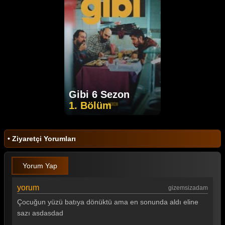
Gibi 6 Sezon
1. Bölüm
• Ziyaretçi Yorumları
Yorum Yap
yorum
gizemsizadam
Çocuğun yüzü batıya dönüktü ama en sonunda aldı eline
sazı asdasdad