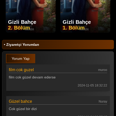
Gizli Bahçe
Gizli Bahçe
2. Bölüm
1. Bölüm
• Ziyaretçi Yorumları
Yorum Yap
film cok guzel
muroo
film cok güzel devam ederse
2024-11-05 18:32:22
Güzel bahce
Nuray
Cok güzel bir dizi