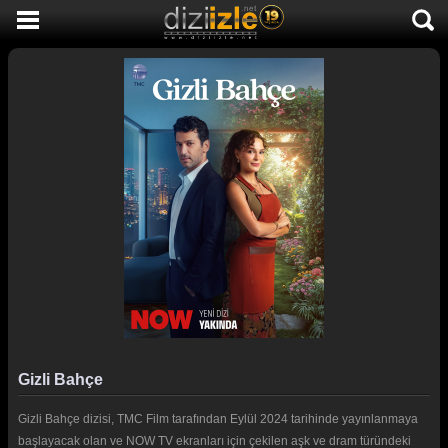
DİZİ İZLE
AKTİF DİZİLER
SON EKLENEN DİZİLER
TÜM DİZİLER
MACERA
KOMEDİ
DUYGUSAL
TARİHİ
TV SHOW
Gizli Bahçe
GENÇLİK
Gizli Bahçe dizisi, TMC Film tarafından Eylül 2024 tarihinde yayınlanmaya
DİZİ HABERLERİ
başlayacak olan ve NOW TV ekranları için çekilen aşk ve dram türündeki