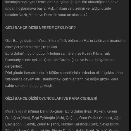
tanımaya başlayan Demir, onun düşündüğü gibi biri olmadığını anlar ve
ondan hoşlanmaya başlar. Aşk, intikam ve gizemin yer aldığı dizide
bakalım Nazlı, Memo ve Demir'in sonu ne olacaktır?
GİZLİ BAHÇE DİZİSİ NEREDE ÇEKİLİYOR?
Gizli Bahçe dizisinin Murat Yıldırım'lı ilk bölümleri Fas'ın tarihi ve mimarisi ile
etkileyici şehri Marakeş'te çekildi.
Ebru Şahin'in bulunduğu ilk bölüm sahneleri ise Kuzey Kıbrıs Türk
Cumhuriyeti'nde çekildi. Çekimler Gazimağusa ve İskele bölgelerinde
gerçekleşti.
Dört günde tamamlanan ilk bölüm sahnelerinin ardından ekip, çekimlerine
İstanbul'da devam etti. İstanbul'daki çekimler tarihi ve doğal güzelliklere
sahip semtlerinde gerçekleşti.
GİZLİ BAHÇE DİZİSİ OYUNCULARI VE KARAKTERLERİ
Murat Yıldırım (Mimar Demir Akçınar), Ebru Şahin (Nazlı Köker), Kerem
Özdoğan (Ateş), Ezgi Eyüboğlu (Aslı), Çağdaş Onur Öztürk (Kenan), Uğur
Çavuşoğlu (Cemil), Zerrin Nişancı, Kubilay Karslıoğlu (Arif), Sevgi Burcu
Türünz (Berna), Gülin İyigün, Birsen Dürülü, Hakkı Ergök (Haluk), Gamze