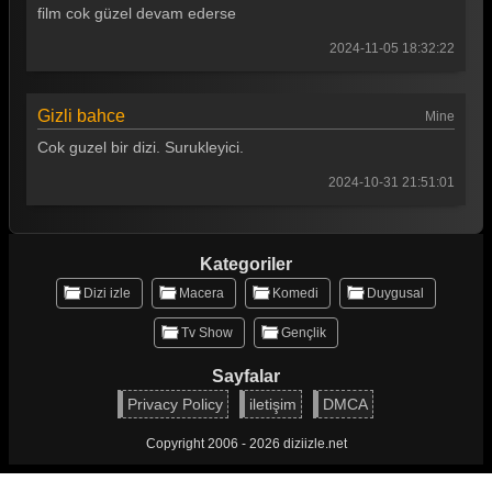
film cok güzel devam ederse
2024-11-05 18:32:22
Gizli bahce
Mine
Cok guzel bir dizi. Surukleyici.
2024-10-31 21:51:01
Kategoriler
Dizi izle
Macera
Komedi
Duygusal
Tv Show
Gençlik
Sayfalar
Privacy Policy
iletişim
DMCA
Copyright 2006 - 2026 diziizle.net