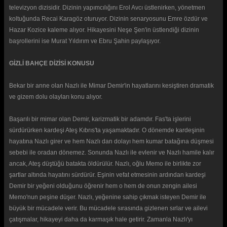
televizyon dizisidir. Dizinin yapımcılığını Erol Avcı üstlenirken, yönetmen
koltuğunda Recai Karagöz oturuyor. Dizinin senaryosunu Emre özdür ve
Hazar Kozice kaleme alıyor. Hikayesini Neşe Şen'in üstlendiği dizinin
başrollerini ise Murat Yıldırım ve Ebru Şahin paylaşıyor.
GİZLİ BAHÇE DİZİSİ KONUSU
Bekar bir anne olan Nazlı ile Mimar Demir'in hayatlarını kesiştiren dramatik
ve gizem dolu olayları konu alıyor.
Başarılı bir mimar olan Demir, karizmatik bir adamdır. Fas'ta işlerini
sürdürürken kardeşi Ateş Kıbrıs'ta yaşamaktadır. O dönemde kardeşinin
hayatına Nazlı girer ve hem Nazlı dan dolayı hem kumar batağına düşmesi
sebebi ile oradan dönemez. Sonunda Nazlı ile evlenir ve Nazlı hamile kalır
ancak, Ateş düştüğü batakta öldürülür. Nazlı, oğlu Memo ile birlikte zor
şartlar altında hayatını sürdürür. Eşinin vefat etmesinin ardından kardeşi
Demir bir yeğeni olduğunu öğrenir hem o hem de onun zengin ailesi
Memo'nun peşine düşer. Nazlı, yeğenine sahip çıkmak isteyen Demir ile
büyük bir mücadele verir. Bu mücadele sırasında gizlenen sırlar ve ailevi
çatışmalar, hikayeyi daha da karmaşık hale getirir. Zamanla Nazlı'yı