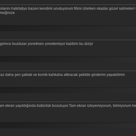
anılarını hatırlatiyo bazen kendimi unutuyorum filimi izlerken okadar güzel sahneleri 
emeğinize
girince buzdular yonetmen yonetemiyor kaldirin bu diziyi
az daha şen şaklak ve komik kahkaha attıracak şekilde gösterim yapabilirim
rda tam ekran yapıldığında bütünlük bozuluyor.Tam ekran izleyemiyorum, bilmiyorum h