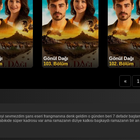
ğı
Gönül Dağı
Gönül Dağı
m
103. Bölüm
102. Bölüm
«
1
meyi sevmezdim şans eseri frangmanına denk geldim o günden beri 7 defadır baştan
tabıkıde süper kadrosu var ama ramazanın diziye katkısı başkaydı ramazanın bir an