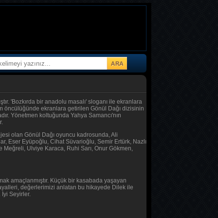
tır. 'Bozkırda bir anadolu masalı' sloganı ile ekranlara
m öncülüğünde ekranlara getirilen Gönül Dağı dizisinin
atadır. Yönetmen koltuğunda Yahya Samancı'nın
r.
rojesi olan Gönül Dağı oyuncu kadrosunda, Ali
r, Eser Eyüpoğlu, Cihat Süvarioğlu, Semir Ertürk, Nazlı
e Meğreli, Ulviye Karaca, Ruhi Sarı, Onur Gökmen,
şımak amaçlanmıştır. Küçük bir kasabada yaşayan
yalleri, değerlerimizi anlatan bu hikayede Dilek ile
İyi Seyirler.