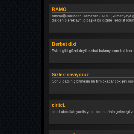
RAMO
Amcaoğullarindan Ramazan (RAMO) Almanyaya gittil
diziden ölerek ayrilip başka bir dizide Terorist rol
Berbet dixi
Eskisi gibi güzel deyil berbat bakmıyorum kaldırın
Sizleri seviyoruz
Gonul dagi hiç bitmesin bu film okadar çok şey ogre
ciritci.
ciritci abdullah yanlis yapti. torunlarinin gelecegi v