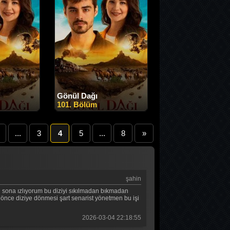
Gönül Dağı
101. Bölüm
...
3
4
5
...
8
»
şahin
 sona ızlıyorum bu diziyi sıkılmadan bıkmadan
 önce diziye dönmesi şart senarist yönetmen bu işi
2026-03-04 22:18:55