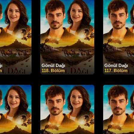
ğı
Gönül Dağı
Gönül Dağı
m
118. Bölüm
117. Bölüm