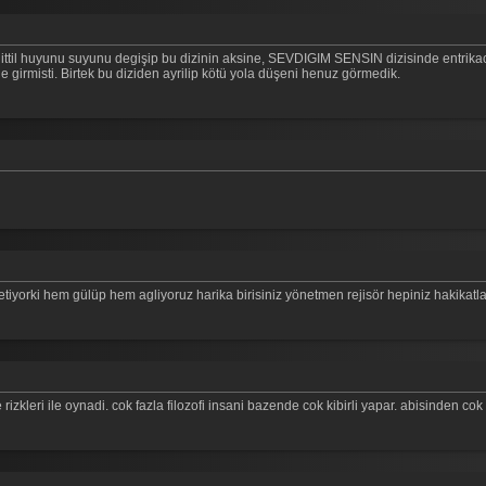
 huyunu suyunu degişip bu dizinin aksine, SEVDIGIM SENSIN dizisinde entrikaci o
une girmisti. Birtek bu diziden ayrilip kötü yola düşeni henuz görmedik.
tiyorki hem gülüp hem agliyoruz harika birisiniz yönetmen rejisör hepiniz hakikatla
e rizkleri ile oynadi. cok fazla filozofi insani bazende cok kibirli yapar. abisinden cok