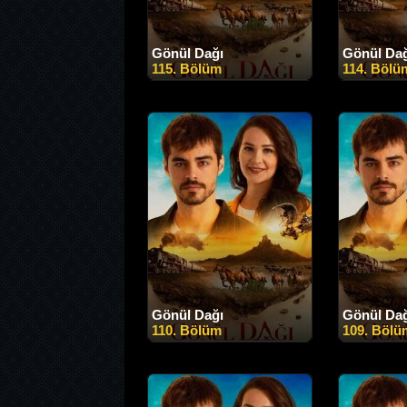
Gönül Dağı
Gönül Da
115. Bölüm
114. Bölü
Gönül Dağı
Gönül Da
110. Bölüm
109. Bölü