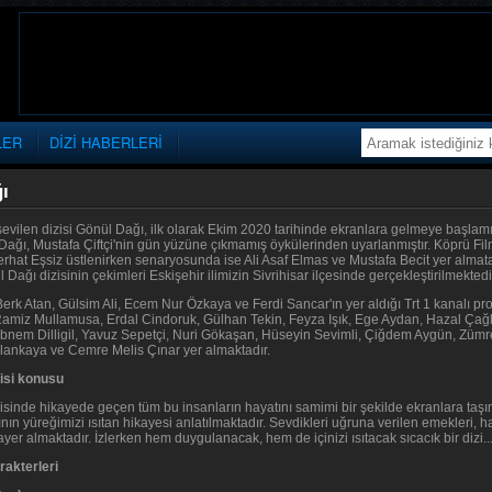
LER
DİZİ HABERLERİ
ı
sevilen dizisi Gönül Dağı, ilk olarak Ekim 2020 tarihinde ekranlara gelmeye başlamış
Dağı, Mustafa Çiftçi'nin gün yüzüne çıkmamış öykülerinden uyarlanmıştır. Köprü Fil
Ferhat Eşsiz üstlenirken senaryosunda ise Ali Asaf Elmas ve Mustafa Becit yer alm
Dağı dizisinin çekimleri Eskişehir ilimizin Sivrihisar ilçesinde gerçekleştirilmektedi
Berk Atan, Gülsim Ali, Ecem Nur Özkaya ve Ferdi Sancar'ın yer aldığı Trt 1 kanalı p
amiz Mullamusa, Erdal Cindoruk, Gülhan Tekin, Feyza Işık, Ege Aydan, Hazal Çağla
bnem Dilligil, Yavuz Sepetçi, Nuri Gökaşan, Hüseyin Sevimli, Çiğdem Aygün, Zümr
lankaya ve Cemre Melis Çınar yer almaktadır.
zisi konusu
isinde hikayede geçen tüm bu insanların hayatını samimi bir şekilde ekranlara ta
ın yüreğimizi ısıtan hikayesi anlatılmaktadır. Sevdikleri uğruna verilen emekleri, ha
ayer almaktadır. İzlerken hem duygulanacak, hem de içinizi ısıtacak sıcacık bir dizi... 
rakterleri