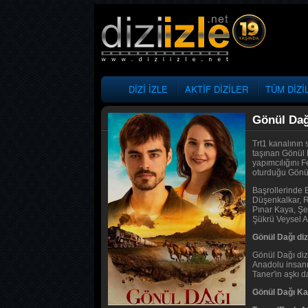
DİZİ İZLE
AKTİF DİZİLER
TÜM DİZİ
Gönül Dağ
Trt1 kanalının 
taşınan Gönül 
yapımcılığını 
oturduğu Gönül 
Başrollerinde 
Düşenkalkar, R
Pınar Kaya, Şe
Şükrü Veysel A
Gönül Dağı di
Gönül Dağı diz
Anadolu insanın
Taner'in aşkı d
Gönül Dağı Ka