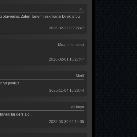
DC
luvermiş. Zaten Tanerin eski karisi Dilek te bu
2026-02-22 08:36:47
Muammer.cinici
2026-02-01 16:27:47
Meril
ri yaşıyoruz
2025-11-04 15:23:44
ali kaya
 buyuk bir ders aldi.
2025-03-30 02:14:05