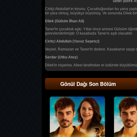
Taner (Berk A
Ciritçi Abdullah'ın torunu. Çocukluğundan bu yana yaptığı
bir yara olmuş, büyükçe büyümüş. Ve sonunda Dilek bir
Dilek (Gülsim İlhan Ali)
Taner'in çocukluk aşkı. Yıllar önce annesi Gülsüm öğret
görevlendirilmiştir. O kasabada Taner'e aşık olacaktır.
Ciritçi Abdullah (Yavuz Sepetçi)
Veysel, Ramazan ve Taner'in dedesi. Kasabanın saygı d
Serdar (Utku Ateş)
Dilek'in nişanlısı. Ailesi tarafından el üstünde büyütül
Gönül Dağı Son Bölüm