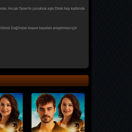
d eder. Ancak Taner'in çocukluk aşkı Dilek hep kalbinde
, Gönül Dağı'ndan kopan kayaları araştırması için