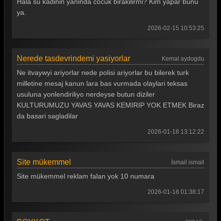
Hala su kadinin yaninda cocuk birakilirmi? Kim yapar bunu
ya.
2026-02-15 10:53:25
Nerede tasdevrindemi yasiyorlar
Kemal aydogdu
Ne itvaywyi ariyorlar nede polisi ariyorlar bu bilerek turk
milletine mesaj kanun lara bas vurmada olaylari teksas
usuluna yonlendiriliyo nerdeyse butun diziler
KULTURUMUZU YAVAS YAVAS KEMIRIP YOK ETMEK Biraz
da basari sagladilar
2026-01-18 13:12:22
Site mükemmel
İsmail ismail
Site mükemmel reklam falan yok 10 numara
2026-01-18 01:38:17