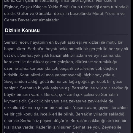
Deniz Can Çelik’in senaristliğini ise Birol Elginöz, Nur Özlem
Elginöz, Coşku Kılıç ve Yelda Eroğlu’nun üstlendiği dram türündeki
Güller ve Günahlar 17. Bölüm
dizidir. Güller ve Günahlar dizisinin başrolünde Murat Yıldırım ve
Güller ve Günahlar 16. Bölüm
Cemre Baysel yer almaktadır.
Güller ve Günahlar 15. Bölüm
Dizinin Konusu
Güller ve Günahlar 14. Bölüm
Serhat Tecer, hayatının en büyük aşkı eşi ve kızları ile mutlu bir
hayat sürer. Serhat’ın hayatı beklenmedik bir gerçek ile her şey alt
Güller ve Günahlar 13. Bölüm
üst olur. Serhat yakışıklı karizmatik bir adam ve aynı zamanda
karakteri ile de dikkat çeken çalışkan, dürüst ve sorumluluğu
Güller ve Günahlar 12. Bölüm
üzerine alma konusunda çok başarılı ve ailesine çok düşkün
Güller ve Günahlar 11. Bölüm
birisidir. Konu ailesi olunca yapamayacağı hiçbir şey yoktur.
Sevgisinden aldığı gücü ile her zorluğa göğüs gerecek bir güce
Güller ve Günahlar 10. Bölüm
sahiptir. Serhat’ın büyük aşkı ve eşi Berrak’ın ise yıllardır sakladığı
Güller ve Günahlar 9. Bölüm
büyük bir sırrı vardır. Berrak, çok zarif çok çekici ve Serhat’ın
kıymetlisidir. Çekiciliğinin yanı sıra zekası ve zevkleriyle de
Güller ve Günahlar 8. Bölüm
dikkatleri üzerine çeken bir kadındır. Yaşam alanı, giyimi, tercihleri
ve bir çok konu da incelikleri ile bilinir. Berrak’ın yıllardır sakladığı
Güller ve Günahlar 7. Bölüm
o sır ise Serhat’ı iz peşine düşürür. Berrak’ın sakladığı sırrı ise bir
Güller ve Günahlar 6. Bölüm
kızı daha vardır. Kader’in izini süren Serhat ise yolu Zeynep ile