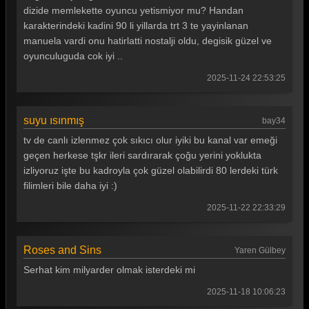
dizide memlekette oyuncu yetismiyor mu? Handan
karakterindeki kadini 90 li yillarda trt 3 te yayinlanan
manuela vardi onu hatirlatti nostalji oldu, degisik güzel ve
oyunculuguda cok iyi ..
2025-11-24 22:53:25
suyu ısınmış
bay34
tv de canlı izlenmez çok sıkıcı olur iyiki bu kanal var emeği
geçen herkese tşkr ileri sardırarak çoğu yerini yoklukta
izliyoruz işte bu kadroyla çok güzel olabilirdi 80 lerdeki türk
filimleri bile daha iyi :)
2025-11-22 22:33:29
Roses and Sins
Yaren Gülbey
Serhat kim milyarder olmak isterdeki mi
2025-11-18 10:06:23