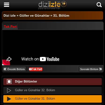
DİZİ İZLE
Dizi izle
»
Güller ve Günahlar
»
31. Bölüm
AKTİF DİZİLER
Tek Part
SON EKLENEN DİZİLER
TÜM DİZİLER
MACERA
KOMEDİ
DUYGUSAL
Önceki Bölüm
Sonraki Bölüm
TARİHİ
Diğer Bölümler
TV SHOW
GENÇLİK
Güller ve Günahlar 32. Bölüm
DİZİ HABERLERİ
Güller ve Günahlar 31. Bölüm