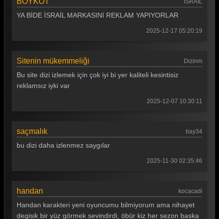
BOYKOT
İSRAİL
YA BİDE İSRAİL MARKASINI REKLAM YAPIYORLAR
2025-12-17 05:20:19
Sitenin mükemmeliĝi
Dizinm
Bu site dizi izlemek için çok iyi bi yer kaliteli kesintisiz
reklamsız iyki var
2025-12-07 10:30:11
saçmalık
bay34
bu dizi daha izlenmez saygılar
2025-11-30 02:35:46
handan
kocacadi
Handan karakteri yeni oyuncumu bilmiyorum ama nihayet
degisik bir yüz görmek sevindirdi, öbür kiz her sezon baska