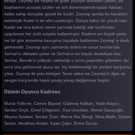
kesişir. Zeynep ise neşesi ve güler yüzüyle dikkatleri çeken, bir
Güller ve Günahlar 5. Bölüm
başkasının acısıyla üzülen ve sırt dönemeyecek kadar hassas
kalbe sahip dünyalar güzeli bir kızdır. Zeynep tamda bu karakteri
Güller ve Günahlar 4. Bölüm
sebebiyle Kader’e de elini uzatmıştır. Dünya tatlısı bir çocuk olan
Güller ve Günahlar 3. Bölüm
Kader ise ona bakım veren yanında kaldığı aile tarafından
uygulanan her türlü eziyete katlanmıştır. Kaderin en büyük şansı
Güller ve Günahlar 2. Bölüm
ise bir gün annesine kavuşma hayaliyle beklerken Zeynep’ e denk
gelmesidir. Zeynep aynı zamanda dobra ve cesur tavırlarıyla
Güller ve Günahlar 1. Bölüm
Serhat’ın dikkatini çeker ve Serhat’ın en büyük destekçisi olur.
Tüm Bölümleri Göster
Serhat, Berrak’ın yıllardır sakladığı o sırrın peşinden giderken, bu
sırra onu götürecek ipucu ise hiç beklemediği bir yerden karşısına
çıkar. Zeynep ile yolu birleşen Tecer ailesi ise Zeynep’in ilgisi ve
sevgisi karşısında hepsi yavaş yavaş değişmeye başlar.
Dizinin Oyuncu Kadrosu
Murat Yıldırım, Cemre Baysel, Gülenay Kalkan, Yade Arayıcı,
Serdar Orçin, Emel Çölgecen, Oya Unustası, Ahmet Saraçoğlu,
Aleyna Solaker, Serdar Özer, Merve Nur Bengi, Mina Akdin, Gizem
Sevim, Neslihan Arslan, Kaan Çakır, Emre Özcan.