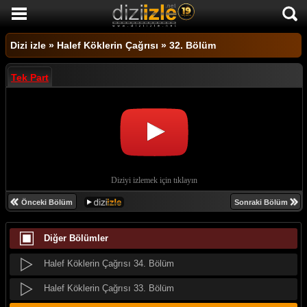
DİZİ İZLE
Dizi izle
»
Halef Köklerin Çağrısı
»
32. Bölüm
AKTİF DİZİLER
Tek Part
SON EKLENEN DİZİLER
TÜM DİZİLER
MACERA
KOMEDİ
DUYGUSAL
Önceki Bölüm
Sonraki Bölüm
TARİHİ
Diğer Bölümler
TV SHOW
Halef Köklerin Çağrısı 35. Bölüm
GENÇLİK
Halef Köklerin Çağrısı 34. Bölüm
DİZİ HABERLERİ
Halef Köklerin Çağrısı 33. Bölüm