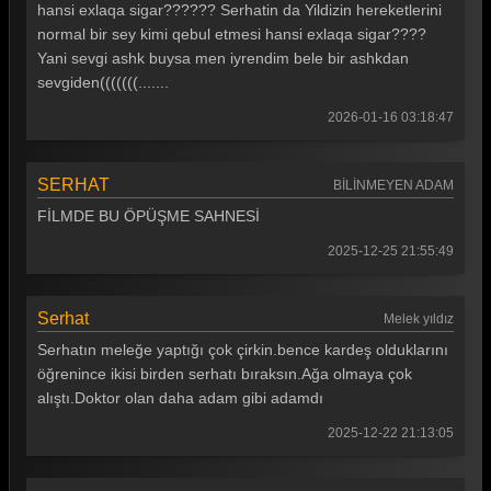
hansi exlaqa sigar?????? Serhatin da Yildizin hereketlerini
normal bir sey kimi qebul etmesi hansi exlaqa sigar????
Yani sevgi ashk buysa men iyrendim bele bir ashkdan
sevgiden(((((((.......
2026-01-16 03:18:47
SERHAT
BİLİNMEYEN ADAM
FİLMDE BU ÖPÜŞME SAHNESİ
2025-12-25 21:55:49
Serhat
Melek yıldız
Serhatın meleğe yaptığı çok çirkin.bence kardeş olduklarını
öğrenince ikisi birden serhatı bıraksın.Ağa olmaya çok
alıştı.Doktor olan daha adam gibi adamdı
2025-12-22 21:13:05