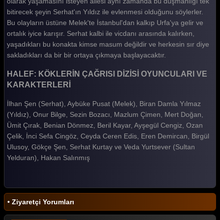
olarak yaşamasını isteyen ailesi aynı zamanda bu düşmanlığı tek
Halef Köklerin Çağrısı 7. Bölüm
bitirecek şeyin Serhat'ın Yıldız ile evlenmesi olduğunu söylerler.
Bu olayların üstüne Melek'te İstanbul'dan kalkıp Urfa'ya gelir ve
Halef Köklerin Çağrısı 6. Bölüm
ortalık iyice karışır. Serhat kalbi ile vicdanı arasında kalırken,
Halef Köklerin Çağrısı 5. Bölüm
yaşadıkları bu konakta kimse masum değildir ve herkesin sır diye
sakladıkları da bir bir ortaya çıkmaya başlayacaktır.
Halef Köklerin Çağrısı 4. Bölüm
HALEF: KÖKLERİN ÇAĞRISI DİZİSİ OYUNCULARI VE
Halef Köklerin Çağrısı 3. Bölüm
KARAKTERLERİ
Halef Köklerin Çağrısı 2. Bölüm
İlhan Şen (Serhat), Aybüke Pusat (Melek), Biran Damla Yılmaz
Halef Köklerin Çağrısı 1. Bölüm
(Yıldız), Onur Bilge, Sezin Bozacı, Mazlum Çimen, Mert Doğan,
Ümit Çırak, Benian Dönmez, Beril Kayar, Ayşegül Cengiz, Ozan
Tüm Bölümleri Göster
Çelik, İnci Sefa Cingöz, Ceyda Ceren Edis, Eren Demircan, Birgül
Ulusoy, Gökçe Şen, Serhat Kurtay ve Veda Yurtsever (Sultan
Yelduran), Hakan Salınmış
• Ziyaretçi Yorumları