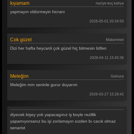
kıyamam
naciye koç kahya
yapmayın oldürmeyin hicranı
2026-05-01 20:34:50
Cok güzel
Mükemmel
Dizi her hafta heycanli çok güzel hiç bitmesin lütfen
2026-04-11 15:45:36
Meleğim
Gulnura
Meleğim mm seninle gurur duyarım
2026-03-27 15:28:42
diyecek bişey yok yapacagınız iş boyle rezillik
yapamıyorsanız bu işi zorlamayın sızden bı cacık olmaz
senarist