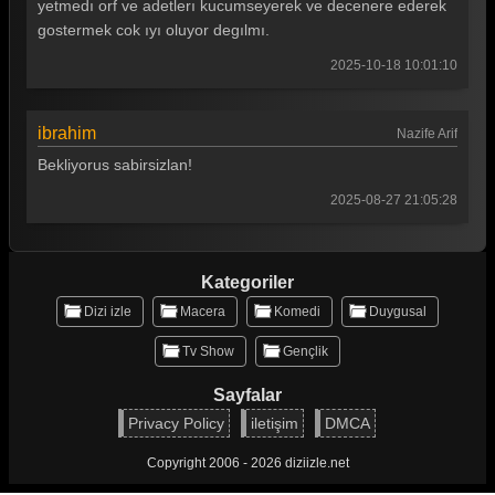
yetmedı orf ve adetlerı kucumseyerek ve decenere ederek
gostermek cok ıyı oluyor degılmı.
2025-10-18 10:01:10
ibrahim
Nazife Arif
Bekliyorus sabirsizlan!
2025-08-27 21:05:28
Kategoriler
Dizi izle
Macera
Komedi
Duygusal
Tv Show
Gençlik
Sayfalar
Privacy Policy
iletişim
DMCA
Copyright 2006 - 2026 diziizle.net