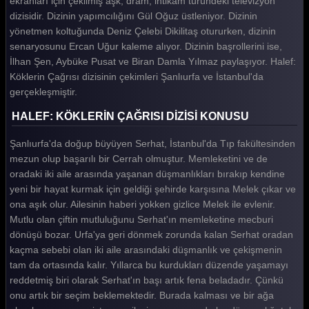
ekranları için çekilmiş aşk, dram, intikam türündeki televizyon
dizisidir. Dizinin yapımcılığını Gül Oğuz üstleniyor. Dizinin
Halef Köklerin Çağrısı 19. Bölüm
yönetmen koltuğunda Deniz Çelebi Dikilitaş otururken, dizinin
Halef Köklerin Çağrısı 18. Bölüm
senaryosunu Ercan Uğur kaleme alıyor. Dizinin başrollerini ise,
İlhan Şen, Aybüke Pusat ve Biran Damla Yılmaz paylaşıyor. Halef:
Halef Köklerin Çağrısı 17. Bölüm
Köklerin Çağrısı dizisinin çekimleri Şanlıurfa ve İstanbul'da
gerçekleşmiştir.
Halef Köklerin Çağrısı 16. Bölüm
HALEF: KÖKLERİN ÇAĞRISI DİZİSİ KONUSU
Halef Köklerin Çağrısı 15. Bölüm
Şanlıurfa'da doğup büyüyen Serhat, İstanbul'da Tıp fakültesinden
Halef Köklerin Çağrısı 14. Bölüm
mezun olup başarılı bir Cerrah olmuştur. Memleketini ve de
Halef Köklerin Çağrısı 13. Bölüm
oradaki iki aile arasında yaşanan düşmanlıkları bırakıp kendine
yeni bir hayat kurmak için geldiği şehirde karşısına Melek çıkar ve
Halef Köklerin Çağrısı 12. Bölüm
ona aşık olur. Ailesinin haberi yokken gizlice Melek ile evlenir.
Halef Köklerin Çağrısı 11. Bölüm
Mutlu olan çiftin mutluluğunu Serhat'ın memleketine mecburi
dönüşü bozar. Urfa'ya geri dönmek zorunda kalan Serhat oradan
Halef Köklerin Çağrısı 10. Bölüm
kaçma sebebi olan iki aile arasındaki düşmanlık ve çekişmenin
tam da ortasında kalır. Yıllarca bu kurdukları düzende yaşamayı
Halef Köklerin Çağrısı 9. Bölüm
reddetmiş biri olarak Serhat'ın başı artık fena beladadır. Çünkü
Halef Köklerin Çağrısı 8. Bölüm
onu artık bir seçim beklemektedir. Burada kalması ve bir ağa