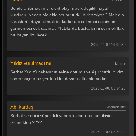
Bende anlamadim virulent olayini acik degildi hayal
kurdugu. Neden Melekle seı bır türkü birlesmiyor ? Melegin
karakteri ortaya cikmali bu kadar acı cekmesi esinin onu
görmemesi cok sacma , YILDIZ da başka birini sevmeli Ilaki
bır bayan üzülecek.
2025-11-07 16:09:30
Yıldız vurulmadı mı
Emine
Serhat Yıldız’ı babasının evine götürdü ve Aşır vurdu Yıldızı
sonra saçma bir yerden film devam etti anlamadım
2025-11-06 01:34:23
Abi kardeş
Göçmen kızı
Serhat ve abisi süper ikili yaaaa kızları unuttum ikisini
izlemekten ????
2025-11-03 03:39:22