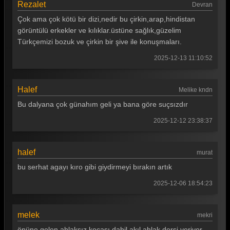
Rezalet
Devran
Çok ama çok kötü bir dizi,nedir bu çirkin,arap,hindistan
görüntülü erkekler ve kılıklar.üstüne sağlık,güzelim
Türkçemizi bozuk ve çirkin bir şive ile konuşmaları.
2025-12-13 11:10:52
Halef
Melike kndn
Bu dalyana çok günahım geli ya bana göre suçsızdır
2025-12-12 23:38:37
halef
murat
bu serhat agayı kıro gibi giydirmeyi bırakın artık
2025-12-06 18:54:23
melek
mekri
önüne gelen ahlaksız kocası dahil akıl ahlak dersi veriyor