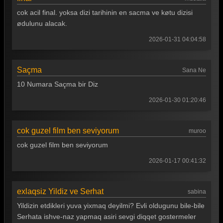
cok acil final. yoksa dizi tarihinin en sacma ve køtu dizisi
ødulunu alacak.
2026-01-31 04:04:58
Saçma
Sana Ne
10 Numara Saçma bir Diz
2026-01-30 01:20:46
cok guzel film ben seviyorum
muroo
cok guzel film ben seviyorum
2026-01-17 00:41:32
exlaqsiz Yildiz ve Serhat
sabina
Yildizin etdikleri yuva yixmaq deyilmi? Evli oldugunu bile-bile
Serhata ishve-naz yapmaq asiri sevgi diqqet gostermeler