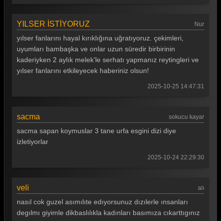
YILSER İSTİYORUZ
Nur
yılser fanlarını hayal kırıklığına uğratıyoruz. çekimleri,
uyumları bambaşka ve onlar uzun süredir birbirinin
kaderiyken 2 aylık melek'le serhatı yapmanız reytingleri ve
yılser fanlarını etkileyecek haberiniz olsun!
2025-10-25 14:47:31
sacma
sokucu kayar
sacma sapan koymuslar 3 tane urfa esgini dizi diye
izletiyorlar
2025-10-24 22:29:30
veli
alı
nasıl cok guzel asımılıte edıyorsunuz dızılerle ınsanları
degılmı giyimle dikbaslılıkla kadınları basımıza cıkarttıgınız