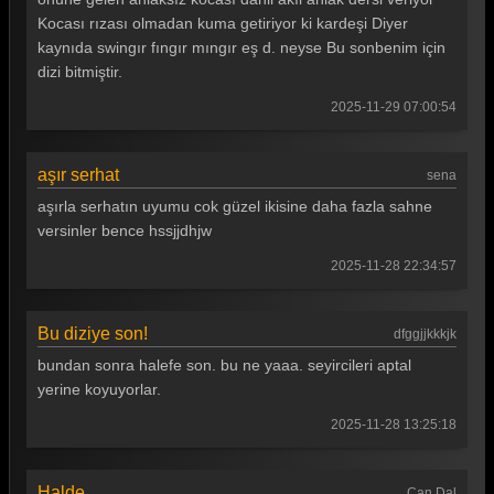
Kocası rızası olmadan kuma getiriyor ki kardeşi Diyer
kaynıda swingır fıngır mıngır eş d. neyse Bu sonbenim için
dizi bitmiştir.
2025-11-29 07:00:54
aşır serhat
sena
aşırla serhatın uyumu cok güzel ikisine daha fazla sahne
versinler bence hssjjdhjw
2025-11-28 22:34:57
Bu diziye son!
dfggjjkkkjk
bundan sonra halefe son. bu ne yaaa. seyircileri aptal
yerine koyuyorlar.
2025-11-28 13:25:18
Halde
Can Dal