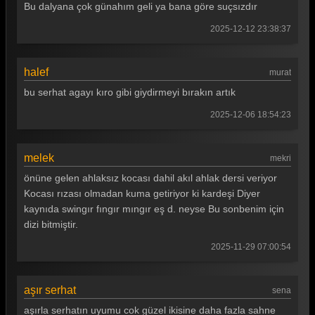
Bu dalyana çok günahım geli ya bana göre suçsızdır
2025-12-12 23:38:37
halef
murat
bu serhat agayı kıro gibi giydirmeyi bırakın artık
2025-12-06 18:54:23
melek
mekri
önüne gelen ahlaksız kocası dahil akıl ahlak dersi veriyor
Kocası rızası olmadan kuma getiriyor ki kardeşi Diyer
kaynıda swingır fıngır mıngır eş d. neyse Bu sonbenim için
dizi bitmiştir.
2025-11-29 07:00:54
aşır serhat
sena
aşırla serhatın uyumu cok güzel ikisine daha fazla sahne