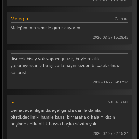
Meleğim
Gulnura
Meleğim mm seninle gurur duyarım
2026-03-27 15:28:42
diyecek bişey yok yapacagınız iş boyle rezillik
yapamıyorsanız bu işi zorlamayın sızden bı cacık olmaz
senarist
2026-03-27 09:07:34
...
osman vasıf
Serhat adamlığınıda ağalığınıda damla damla
bitirdi.değilmiki hamile karısı bir tarafta o hala Yıldızın
peşinde delikanlılık buysa başka sözüm yok.
2026-02-27 22:15:24