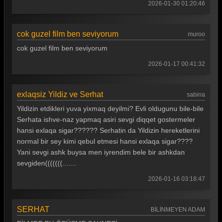
2026-01-30 01:20:46
cok guzel film ben seviyorum
muroo
cok guzel film ben seviyorum
2026-01-17 00:41:32
exlaqsiz Yildiz ve Serhat
sabina
Yildizin etdikleri yuva yixmaq deyilmi? Evli oldugunu bile-bile
Serhata ishve-naz yapmaq asiri sevgi diqqet gostermeler
hansi exlaqa sigar?????? Serhatin da Yildizin hereketlerini
normal bir sey kimi qebul etmesi hansi exlaqa sigar????
Yani sevgi ashk buysa men iyrendim bele bir ashkdan
sevgiden(((((((.......
2026-01-16 03:18:47
SERHAT
BİLİNMEYEN ADAM