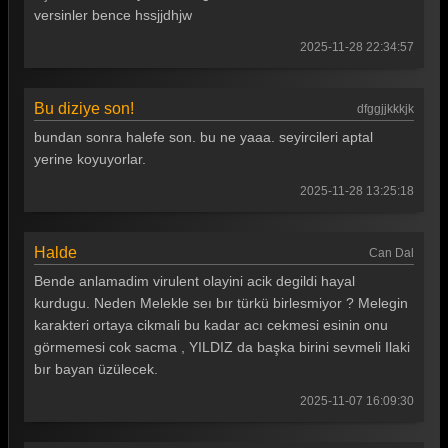
versinler bence hssjjdhjw
2025-11-28 22:34:57
Bu diziye son!
dfggjjkkkjk
bundan sonra halefe son. bu ne yaaa. seyircileri aptal
yerine koyuyorlar.
2025-11-28 13:25:18
Halde
Can Dal
Bende anlamadim virulent olayini acik degildi hayal
kurdugu. Neden Melekle seı bır türkü birlesmiyor ? Melegin
karakteri ortaya cikmali bu kadar acı cekmesi esinin onu
görmemesi cok sacma , YILDIZ da başka birini sevmeli Ilaki
bır bayan üzülecek.
2025-11-07 16:09:30