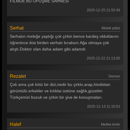
FİLMDE BU ÖPÜŞME SAHNESİ
2025-12-25 21:55:49
Serhat
Melek yıldız
Serhatın meleğe yaptığı çok çirkin.bence kardeş olduklarını
öğrenince ikisi birden serhatı bıraksın.Ağa olmaya çok
alıştı.Doktor olan daha adam gibi adamdı
2025-12-22 21:13:05
Rezalet
Devran
Çok ama çok kötü bir dizi,nedir bu çirkin,arap,hindistan
görüntülü erkekler ve kılıklar.üstüne sağlık,güzelim
Türkçemizi bozuk ve çirkin bir şive ile konuşmaları.
2025-12-13 11:10:52
Halef
Melike kndn