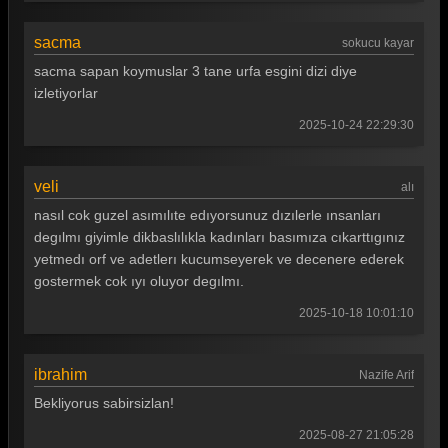
sacma
sokucu kayar
sacma sapan koymuslar 3 tane urfa esgini dizi diye
izletiyorlar
2025-10-24 22:29:30
veli
alı
nasıl cok guzel asımılıte edıyorsunuz dızılerle ınsanları
degılmı giyimle dikbaslılıkla kadınları basımıza cıkarttıgınız
yetmedı orf ve adetlerı kucumseyerek ve decenere ederek
gostermek cok ıyı oluyor degılmı.
2025-10-18 10:01:10
ibrahim
Nazife Arif
Bekliyorus sabirsizlan!
2025-08-27 21:05:28