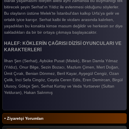
olarak yaşamasını isteyen ailesi aynı zamanda bu düşmanlığı tek
Halef Köklerin Çağrısı 8. Bölüm
bitirecek şeyin Serhat'ın Yıldız ile evlenmesi olduğunu söylerler.
Bu olayların üstüne Melek'te İstanbul'dan kalkıp Urfa'ya gelir ve
Halef Köklerin Çağrısı 7. Bölüm
ortalık iyice karışır. Serhat kalbi ile vicdanı arasında kalırken,
Halef Köklerin Çağrısı 6. Bölüm
yaşadıkları bu konakta kimse masum değildir ve herkesin sır diye
sakladıkları da bir bir ortaya çıkmaya başlayacaktır.
Halef Köklerin Çağrısı 5. Bölüm
HALEF: KÖKLERİN ÇAĞRISI DİZİSİ OYUNCULARI VE
Halef Köklerin Çağrısı 4. Bölüm
KARAKTERLERİ
Halef Köklerin Çağrısı 3. Bölüm
İlhan Şen (Serhat), Aybüke Pusat (Melek), Biran Damla Yılmaz
Halef Köklerin Çağrısı 2. Bölüm
(Yıldız), Onur Bilge, Sezin Bozacı, Mazlum Çimen, Mert Doğan,
Ümit Çırak, Benian Dönmez, Beril Kayar, Ayşegül Cengiz, Ozan
Halef Köklerin Çağrısı 1. Bölüm
Çelik, İnci Sefa Cingöz, Ceyda Ceren Edis, Eren Demircan, Birgül
Ulusoy, Gökçe Şen, Serhat Kurtay ve Veda Yurtsever (Sultan
Tüm Bölümleri Göster
Yelduran), Hakan Salınmış
• Ziyaretçi Yorumları