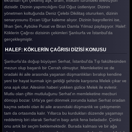
ekranları için çekilmiş aşk, dram, intikam türündeki televizyon
dizisidir. Dizinin yapımcılığını Gül Oğuz üstleniyor. Dizinin
Halef Köklerin Çağrısı 20. Bölüm
yönetmen koltuğunda Deniz Çelebi Dikilitaş otururken, dizinin
Halef Köklerin Çağrısı 19. Bölüm
senaryosunu Ercan Uğur kaleme alıyor. Dizinin başrollerini ise,
İlhan Şen, Aybüke Pusat ve Biran Damla Yılmaz paylaşıyor. Halef:
Halef Köklerin Çağrısı 18. Bölüm
Köklerin Çağrısı dizisinin çekimleri Şanlıurfa ve İstanbul'da
gerçekleşmiştir.
Halef Köklerin Çağrısı 17. Bölüm
HALEF: KÖKLERİN ÇAĞRISI DİZİSİ KONUSU
Halef Köklerin Çağrısı 16. Bölüm
Şanlıurfa'da doğup büyüyen Serhat, İstanbul'da Tıp fakültesinden
Halef Köklerin Çağrısı 15. Bölüm
mezun olup başarılı bir Cerrah olmuştur. Memleketini ve de
Halef Köklerin Çağrısı 14. Bölüm
oradaki iki aile arasında yaşanan düşmanlıkları bırakıp kendine
yeni bir hayat kurmak için geldiği şehirde karşısına Melek çıkar ve
Halef Köklerin Çağrısı 13. Bölüm
ona aşık olur. Ailesinin haberi yokken gizlice Melek ile evlenir.
Halef Köklerin Çağrısı 12. Bölüm
Mutlu olan çiftin mutluluğunu Serhat'ın memleketine mecburi
dönüşü bozar. Urfa'ya geri dönmek zorunda kalan Serhat oradan
Halef Köklerin Çağrısı 11. Bölüm
kaçma sebebi olan iki aile arasındaki düşmanlık ve çekişmenin
tam da ortasında kalır. Yıllarca bu kurdukları düzende yaşamayı
Halef Köklerin Çağrısı 10. Bölüm
reddetmiş biri olarak Serhat'ın başı artık fena beladadır. Çünkü
Halef Köklerin Çağrısı 9. Bölüm
onu artık bir seçim beklemektedir. Burada kalması ve bir ağa