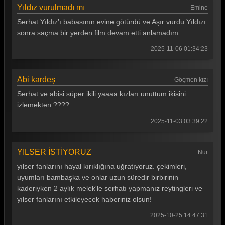
Yıldız vurulmadı mı
Emine
Serhat Yıldız’ı babasının evine götürdü ve Aşır vurdu Yıldızı
sonra saçma bir yerden film devam etti anlamadım
2025-11-06 01:34:23
Abi kardeş
Göçmen kızı
Serhat ve abisi süper ikili yaaaa kızları unuttum ikisini
izlemekten ????
2025-11-03 03:39:22
YILSER İSTİYORUZ
Nur
yılser fanlarını hayal kırıklığına uğratıyoruz. çekimleri,
uyumları bambaşka ve onlar uzun süredir birbirinin
kaderiyken 2 aylık melek'le serhatı yapmanız reytingleri ve
yılser fanlarını etkileyecek haberiniz olsun!
2025-10-25 14:47:31