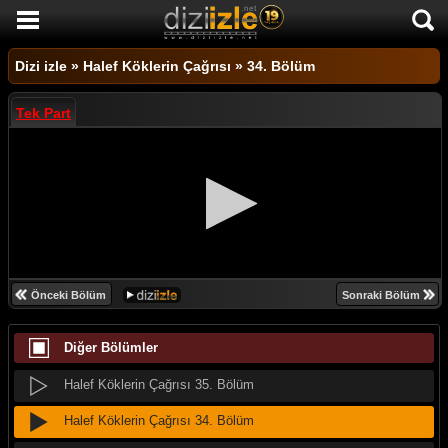
DİZİ İZLE
Dizi izle
»
Halef Köklerin Çağrısı
»
34. Bölüm
AKTİF DİZİLER
Tek Part
SON EKLENEN DİZİLER
TÜM DİZİLER
MACERA
KOMEDİ
DUYGUSAL
Önceki Bölüm
Sonraki Bölüm
TARİHİ
Diğer Bölümler
TV SHOW
GENÇLİK
Halef Köklerin Çağrısı 35. Bölüm
DİZİ HABERLERİ
Halef Köklerin Çağrısı 34. Bölüm