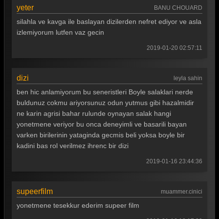
yeter
BANU CHOUARD
silahla ve kavga ile baslayan dizilerden nefret ediyor ve asla
izlemiyorum lutfen vaz gecin
2019-01-20 02:57:11
dizi
leyla sahin
ben hic anlamiyorum bu seneristleri Boyle salaklari nerde
buldunuz cokmu ariyorsunuz odun yutmus gibi hazalmidir
ne karin agrisi bahar rulunde oynayan salak hangi
yonetmene veriyor bu onca deneyimli ve basarili bayan
varken birilerinin yataginda gecmis beli yoksa boyle bir
kadini bas rol verilmez ihrenc bir dizi
2019-01-16 23:44:36
supeerfilm
muammer.cinici
yonetmene tesekkur ederim supeer film