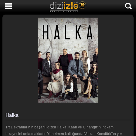
DİZİ İZLE
AKTİF DİZİLER
SON EKLENEN DİZİLER
TÜM DİZİLER
MACERA
KOMEDİ
DUYGUSAL
TARİHİ
TV SHOW
Halka
GENÇLİK
Trt 1 ekranlarının başarılı dizisi Halka, Kaan ve Cihangir'in intikam
DİZİ HABERLERİ
hikayesini anlatmaktadır. Yönetmen koltuğunda Volkan Kocatürk'ün yer