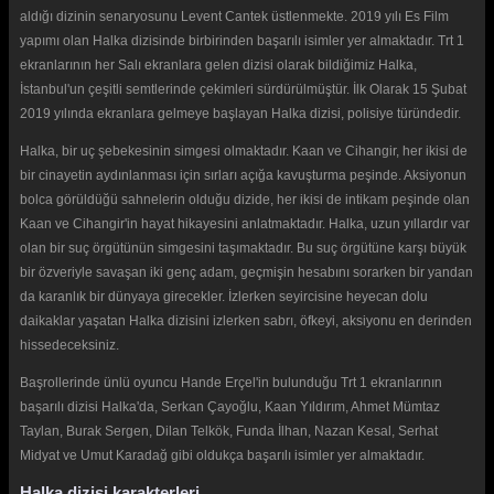
aldığı dizinin senaryosunu Levent Cantek üstlenmekte. 2019 yılı Es Film
yapımı olan Halka dizisinde birbirinden başarılı isimler yer almaktadır. Trt 1
ekranlarının her Salı ekranlara gelen dizisi olarak bildiğimiz Halka,
İstanbul'un çeşitli semtlerinde çekimleri sürdürülmüştür. İlk Olarak 15 Şubat
2019 yılında ekranlara gelmeye başlayan Halka dizisi, polisiye türündedir.
Halka, bir uç şebekesinin simgesi olmaktadır. Kaan ve Cihangir, her ikisi de
bir cinayetin aydınlanması için sırları açığa kavuşturma peşinde. Aksiyonun
bolca görüldüğü sahnelerin olduğu dizide, her ikisi de intikam peşinde olan
Kaan ve Cihangir'in hayat hikayesini anlatmaktadır. Halka, uzun yıllardır var
olan bir suç örgütünün simgesini taşımaktadır. Bu suç örgütüne karşı büyük
bir özveriyle savaşan iki genç adam, geçmişin hesabını sorarken bir yandan
da karanlık bir dünyaya girecekler. İzlerken seyircisine heyecan dolu
daikaklar yaşatan Halka dizisini izlerken sabrı, öfkeyi, aksiyonu en derinden
hissedeceksiniz.
Başrollerinde ünlü oyuncu Hande Erçel'in bulunduğu Trt 1 ekranlarının
başarılı dizisi Halka'da, Serkan Çayoğlu, Kaan Yıldırım, Ahmet Mümtaz
Taylan, Burak Sergen, Dilan Telkök, Funda İlhan, Nazan Kesal, Serhat
Midyat ve Umut Karadağ gibi oldukça başarılı isimler yer almaktadır.
Halka dizisi karakterleri