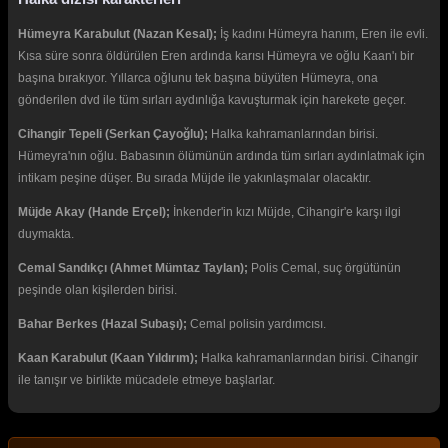
Hümeyra Karabulut (Nazan Kesal);
İş kadını Hümeyra hanım, Eren ile evli.
Kısa süre sonra öldürülen Eren ardında karısı Hümeyra ve oğlu Kaan'ı bir
başına bırakıyor. Yıllarca oğlunu tek başına büyüten Hümeyra, ona
gönderilen dvd ile tüm sırları aydınlığa kavuşturmak için harekete geçer.
Cihangir Tepeli (Serkan Çayoğlu);
Halka kahramanlarından birisi.
Hümeyra'nın oğlu. Babasının ölümünün ardında tüm sırları aydınlatmak için
intikam peşine düşer. Bu sırada Müjde ile yakınlaşmalar olacaktır.
Müjde Akay (Hande Erçel);
İnkender'in kızı Müjde, Cihangir'e karşı ilgi
duymakta.
Cemal Sandıkçı (Ahmet Mümtaz Taylan);
Polis Cemal, suç örgütünün
peşinde olan kişilerden birisi.
Bahar Berkes (Hazal Subaşı);
Cemal polisin yardımcısı.
Kaan Karabulut (Kaan Yıldırım);
Halka kahramanlarından birisi. Cihangir
ile tanışır ve birlikte mücadele etmeye başlarlar.