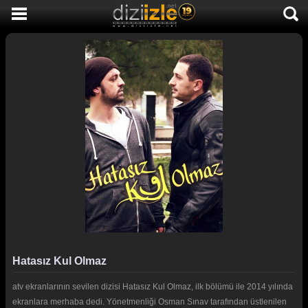
DİZİ İZLE
AKTİF DİZİLER
SON EKLENEN DİZİLER
TÜM DİZİLER
MACERA
KOMEDİ
DUYGUSAL
TARİHİ
TV SHOW
Hatasız Kul Olmaz
GENÇLİK
atv ekranlarının sevilen dizisi Hatasız Kul Olmaz, ilk bölümü ile 2014 yılında
DİZİ HABERLERİ
ekranlara merhaba dedi. Yönetmenliği Osman Sınav tarafından üstlenilen