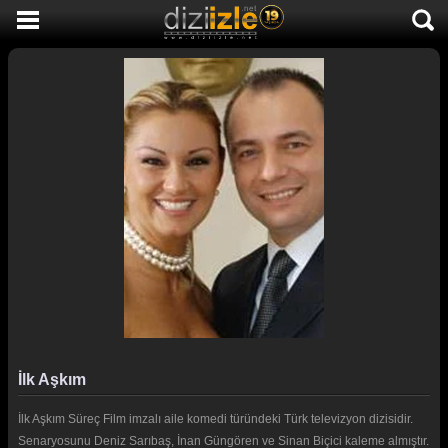
DİZİ İZLE
AKTİF DİZİLER
SON EKLENEN DİZİLER
TÜM DİZİLER
MACERA
KOMEDİ
DUYGUSAL
TARİHİ
TV SHOW
İlk Aşkım
GENÇLİK
İlk Aşkım Süreç Film imzalı aile komedi türündeki Türk televizyon dizisidir.
DİZİ HABERLERİ
Senaryosunu Deniz Sarıbaş, İnan Güngören ve Sinan Biçici kaleme almıştır.