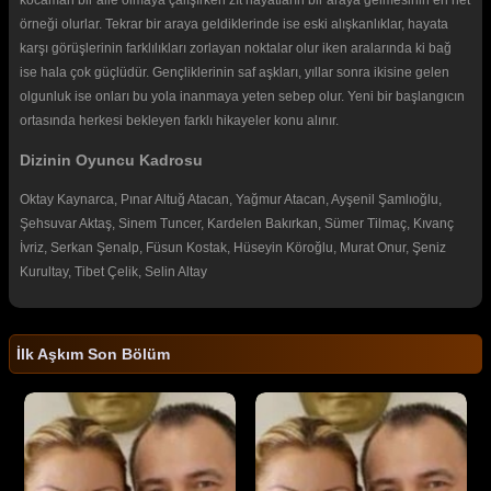
örneği olurlar. Tekrar bir araya geldiklerinde ise eski alışkanlıklar, hayata
karşı görüşlerinin farklılıkları zorlayan noktalar olur iken aralarında ki bağ
ise hala çok güçlüdür. Gençliklerinin saf aşkları, yıllar sonra ikisine gelen
olgunluk ise onları bu yola inanmaya yeten sebep olur. Yeni bir başlangıcın
ortasında herkesi bekleyen farklı hikayeler konu alınır.
Dizinin Oyuncu Kadrosu
Oktay Kaynarca, Pınar Altuğ Atacan, Yağmur Atacan, Ayşenil Şamlıoğlu,
Şehsuvar Aktaş, Sinem Tuncer, Kardelen Bakırkan, Sümer Tilmaç, Kıvanç
İvriz, Serkan Şenalp, Füsun Kostak, Hüseyin Köroğlu, Murat Onur, Şeniz
Kurultay, Tibet Çelik, Selin Altay
İlk Aşkım Son Bölüm