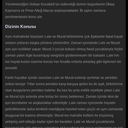
Yönetmenliğini Volkan Kocatürk’ün üstlendiği dizinin başrollerini Oktay
Kaynarca ve Pınar Altuğ Atacan paylaşmaktadır. İlk aşkın zamana
yenilmemesini konu alır.
Dizinin Konusu
Aynı mahallede büyüyen Lale ve Murat birbirlerine çok âşıklardır fakat hayat
onların yollarını başka yönlere yönlendirir. Zaman içerisinde Lale ve Murat
ayrı ayrı evlilikler yapar. Murat 3 çocuk babası olmuş fakat çocuklarıyla hiçbir
zaman yakın ilişki kuramayıp sevgisini gösteremeyen bir babadır. Lale’nin
ise hayatı kızları üzerine kurulu her fırsatta onlarla arkadaş gibi ilgilenen bir
annedir.
Farklı hayatlar içinde savrulan Lale ve Murat evlenip ayrılırlar ve yeniden
yolları kesişir. Yıllar sonra yeniden karşı karşıya gelen bu iki aşık, birbirlerine
olan duygularını yeniden hatırlar. Bu kez bu yola evlilik niyetiyle çıkan Lale
ve Murat için aslında yine kolay bir süreç beklemez. Zaman içinde ikisi de
ayrı tecrübeler ve alışkanlıklar edinmiştir. Lale zaman içerisinde hayatın
getirdikleriyle daha temkinli mantığıyla hareket eden güçlü ve aynı zamanda
duygusal bir kadına dönmüştür. Murat ise mahalle kültürü ile büyümüş
yetişmiş sert olduğu kadar içten bir karakter. Lale ve Murat çocuklarıyla
kocaman bir aile olmaya çalışırken zıt hayatların bir araya gelmesinin en net