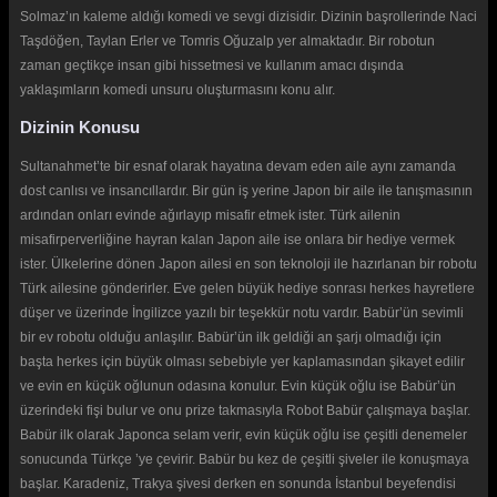
Solmaz’ın kaleme aldığı komedi ve sevgi dizisidir. Dizinin başrollerinde Naci
Taşdöğen, Taylan Erler ve Tomris Oğuzalp yer almaktadır. Bir robotun
zaman geçtikçe insan gibi hissetmesi ve kullanım amacı dışında
yaklaşımların komedi unsuru oluşturmasını konu alır.
Dizinin Konusu
Sultanahmet’te bir esnaf olarak hayatına devam eden aile aynı zamanda
dost canlısı ve insancıllardır. Bir gün iş yerine Japon bir aile ile tanışmasının
ardından onları evinde ağırlayıp misafir etmek ister. Türk ailenin
misafirperverliğine hayran kalan Japon aile ise onlara bir hediye vermek
ister. Ülkelerine dönen Japon ailesi en son teknoloji ile hazırlanan bir robotu
Türk ailesine gönderirler. Eve gelen büyük hediye sonrası herkes hayretlere
düşer ve üzerinde İngilizce yazılı bir teşekkür notu vardır. Babür’ün sevimli
bir ev robotu olduğu anlaşılır. Babür’ün ilk geldiği an şarjı olmadığı için
başta herkes için büyük olması sebebiyle yer kaplamasından şikayet edilir
ve evin en küçük oğlunun odasına konulur. Evin küçük oğlu ise Babür’ün
üzerindeki fişi bulur ve onu prize takmasıyla Robot Babür çalışmaya başlar.
Babür ilk olarak Japonca selam verir, evin küçük oğlu ise çeşitli denemeler
sonucunda Türkçe ’ye çevirir. Babür bu kez de çeşitli şiveler ile konuşmaya
başlar. Karadeniz, Trakya şivesi derken en sonunda İstanbul beyefendisi