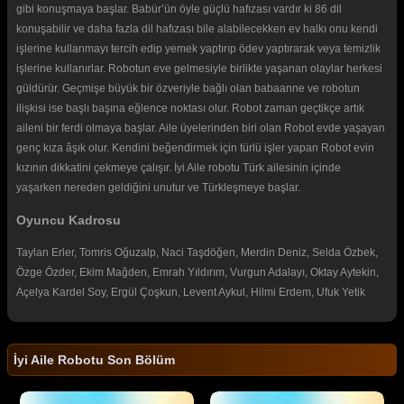
gibi konuşmaya başlar. Babür’ün öyle güçlü hafızası vardır ki 86 dil
konuşabilir ve daha fazla dil hafızası bile alabilecekken ev halkı onu kendi
işlerine kullanmayı tercih edip yemek yaptırıp ödev yaptırarak veya temizlik
işlerine kullanırlar. Robotun eve gelmesiyle birlikte yaşanan olaylar herkesi
güldürür. Geçmişe büyük bir özveriyle bağlı olan babaanne ve robotun
ilişkisi ise başlı başına eğlence noktası olur. Robot zaman geçtikçe artık
aileni bir ferdi olmaya başlar. Aile üyelerinden biri olan Robot evde yaşayan
genç kıza âşık olur. Kendini beğendirmek için türlü işler yapan Robot evin
kızının dikkatini çekmeye çalışır. İyi Aile robotu Türk ailesinin içinde
yaşarken nereden geldiğini unutur ve Türkleşmeye başlar.
Oyuncu Kadrosu
Taylan Erler, Tomris Oğuzalp, Naci Taşdöğen, Merdin Deniz, Selda Özbek,
Özge Özder, Ekim Mağden, Emrah Yıldırım, Vurgun Adalayı, Oktay Aytekin,
Açelya Kardel Soy, Ergül Çoşkun, Levent Aykul, Hilmi Erdem, Ufuk Yetik
İyi Aile Robotu Son Bölüm