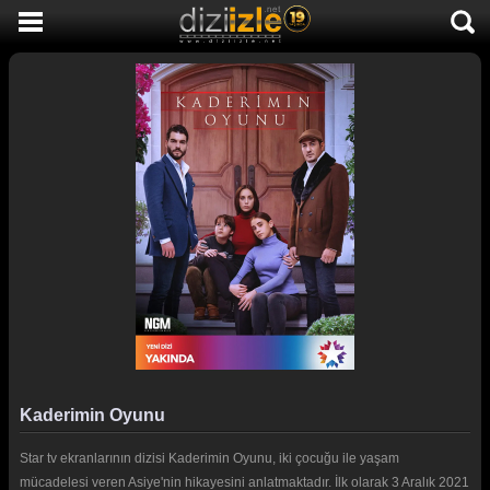
DİZİ İZLE
AKTİF DİZİLER
SON EKLENEN DİZİLER
TÜM DİZİLER
MACERA
KOMEDİ
DUYGUSAL
TARİHİ
TV SHOW
Kaderimin Oyunu
GENÇLİK
Star tv ekranlarının dizisi Kaderimin Oyunu, iki çocuğu ile yaşam
DİZİ HABERLERİ
mücadelesi veren Asiye'nin hikayesini anlatmaktadır. İlk olarak 3 Aralık 2021