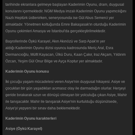
tarihinde ekranlara gelmeye başlayan Kaderimin Oyunu, dram, duygusal
konularını içermektedir. NGM Medya imzalı Kaderimin Oyunu yapımcılığını
Nazlı Heptürk üstlenirken, seneryosunda ise Gül Abus Semerci yer
almaktadır. Yönetmen koltuğunda Emre Bakaşasak'ın oturduğu Kaderimin
Oyunu çekimleri Amasya ve İstanbul'da gerçekleştirilmektedir.
Başrollerinde Öykü Karayel, Akın Akınözü ve Sarp Apak'ın yer
aldığı Kaderimin Oyunu dizisi oyuncu kadrosunda Meriç Aral, Esra
Dermancıoğlu, Müfit Kayacan, Ülkü Duru, Kaan Çakır, Iraz Akçam, Yıldırım
Özcan, Yeşim Gül Onur Bilge ve Ayça Koptur yer almaktadır.
Kaderimin Oyunu konusu
İki çocuğu yaşam mücadelesi veren Asiye'nin duygusal hikayesi. Asiye ve
çocukları bir gün yaşadıkları acımasız olay ile darmadağın olurlar. Herşeyi
geride bırakarak uzun ve dönüşü olmayan bir yolculuğa çıkan Asiye, Mahir
ile tanışacaktır. Mahir ile tanışarak Asiye'nin kurtulduğu düşünülsede,
Asiye'yi yepyeni bir sınav daha beklemektedir.
Kaderimin Oyunu karakterleri
Asiye (Öykü Karayel)