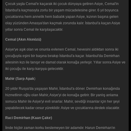
Çocuk yaşta Cemal'e kaçarak iki çocuk dünyaya getiren Asiye, Cemal'in
İstanbul'a kaçmasıyla zorlu bir yaşam mücadelesine girer. 6 yıl boyunca
çocuklarına hem annelik hem babalık yapan Asiye, kızının başına gelen
olay yüzünden Amasya'dan kaçmak zorunda kalır. İstanbul'a kaçan Asiye
yıllar sonra Cemal ile karşılaşacaktır.
Cemal (Akın Akınözü)
Asiye'ye aşık olan ve onunla evlenen Cemal, hevesini aldıktan sonra iki
çocuğuyla eşini bir başına bırakıp İstanbul'a kaçar. İstanbul'da Demirhan
ailesinin kızı ile tanışır ve damat olarak konağa yerleşir. Yıllar sonra Asiye ve
iki çocuğu ile karşı karşıya gelecektir.
Mahir (Sarp Apak
)
20 yıldır Rusya'da yaşayan Mahir, İstanbul'a döner. Demirhan konağında
hizmetlinin oğlu olan Mahir, Asiye'yi de konağa getirir. Bir yanlış anlama
sonucu Mahir ile Asiye'yi evli snarlar. Mahir, sevdiği insanlar için her şeyi
yapabilecek kadar cesur yüreklidir. Asiye ve çocuklarına destek olacaktır.
Raci Demirhan (Kaan Çakır)
İinde hiçbir zaman korku beslemeyen bir adamdır. Harun Demirhan'ın