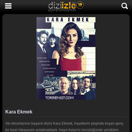
DİZİ İZLE
AKTİF DİZİLER
SON EKLENEN DİZİLER
TÜM DİZİLER
MACERA
KOMEDİ
DUYGUSAL
TARİHİ
TV SHOW
Kara Ekmek
GENÇLİK
Atv ekranlarının başarılı dizisi Kara Ekmek, hayallerin peşinde koşan genç
DİZİ HABERLERİ
bir kızın hikayesini anlatmaktadır. Hayri Aslan'ın öncülüğünde yürütülen