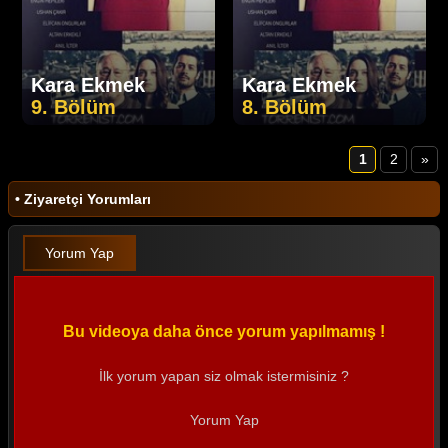
Kara Ekmek
Kara Ekmek
9. Bölüm
8. Bölüm
1
2
»
• Ziyaretçi Yorumları
Yorum Yap
Bu videoya daha önce yorum yapılmamış !
İlk yorum yapan siz olmak istermisiniz ?
Yorum Yap