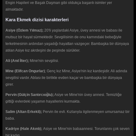
Engin Hapileri ve Başak Daşman gibi oldukça başarılı isimler yer
almaktadır.
Kara Ekmek dizisi karakterleri
Asiye (Özlem Yılmaz);
20'li yaşlardaki Asiye, üvey annesi ve babası ile
mutsuz bir hayat sürmektedir. Sevgilisinin de onu karnındaki bebeğiyle
terketmesinin ardından yaşadığı hayattan vazgeçer. Bambaşka bir dünyaya
atılan Asiye kız akrdeşini de peşinde sürükler.
Ali (Anıl İlter);
Mine'nin sevgilisi.
Mine (Elifcan Ongurlar)
; Genç kız Mine, Asiye'nin kız kardeşidir. Ali adında
sevgilisi vardır. Ablası ile birlikte evden kaçar ve bambaşka bir dünyaya
girer.
Pervin (Gülçin Santırcıoğlu);
Asiye ve Mine'nin üvey annesi. Temizliğe
gittiği evlerdeki yaşamın hayallerini kurmakta.
Salim (Altan Erkekli);
Pervin ile evli. Kızlarıyla ilgilenmeyen umursamaz bir
baba.
Kadriye (Hale Akınlı);
Asiye ve Mine'nin babaannesi. Torunlarını çok seven
bir kadın.