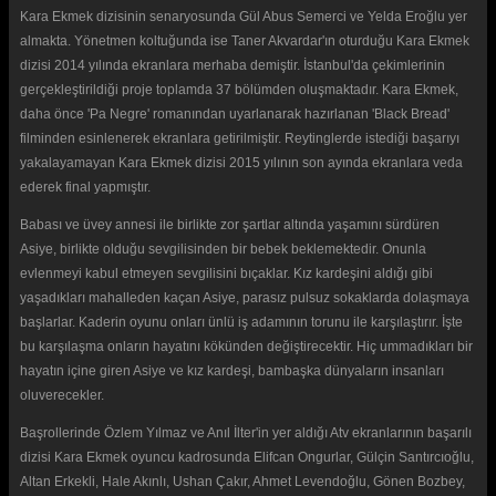
Kara Ekmek dizisinin senaryosunda Gül Abus Semerci ve Yelda Eroğlu yer
almakta. Yönetmen koltuğunda ise Taner Akvardar'ın oturduğu Kara Ekmek
dizisi 2014 yılında ekranlara merhaba demiştir. İstanbul'da çekimlerinin
gerçekleştirildiği proje toplamda 37 bölümden oluşmaktadır. Kara Ekmek,
daha önce 'Pa Negre' romanından uyarlanarak hazırlanan 'Black Bread'
filminden esinlenerek ekranlara getirilmiştir. Reytinglerde istediği başarıyı
yakalayamayan Kara Ekmek dizisi 2015 yılının son ayında ekranlara veda
ederek final yapmıştır.
Babası ve üvey annesi ile birlikte zor şartlar altında yaşamını sürdüren
Asiye, birlikte olduğu sevgilisinden bir bebek beklemektedir. Onunla
evlenmeyi kabul etmeyen sevgilisini bıçaklar. Kız kardeşini aldığı gibi
yaşadıkları mahalleden kaçan Asiye, parasız pulsuz sokaklarda dolaşmaya
başlarlar. Kaderin oyunu onları ünlü iş adamının torunu ile karşılaştırır. İşte
bu karşılaşma onların hayatını kökünden değiştirecektir. Hiç ummadıkları bir
hayatın içine giren Asiye ve kız kardeşi, bambaşka dünyaların insanları
oluverecekler.
Başrollerinde Özlem Yılmaz ve Anıl İlter'in yer aldığı Atv ekranlarının başarılı
dizisi Kara Ekmek oyuncu kadrosunda Elifcan Ongurlar, Gülçin Santırcıoğlu,
Altan Erkekli, Hale Akınlı, Ushan Çakır, Ahmet Levendoğlu, Gönen Bozbey,