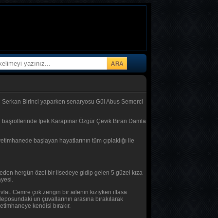
ini Serkan Birinci yaparken senaryosu Gül Abus Semerci
nin başrollerinde İpek Karapınar Özgür Çevik Biran Damla
yetimhanede başlayan hayatlarının tüm çıplaklığı ile
eden hergün özel bir lisedeye gidip gelen 5 güzel kıza
ayesi.
lat. Cemre çok zengin bir ailenin kızıyken iflasa
eposundaki un çuvallarının arasına bırakılarak
yetimhaneye kendisi bırakır.