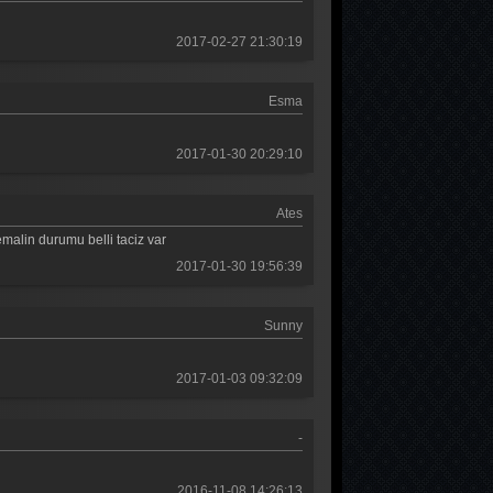
2017-02-27 21:30:19
Esma
2017-01-30 20:29:10
Ates
emalin durumu belli taciz var
2017-01-30 19:56:39
Sunny
2017-01-03 09:32:09
-
2016-11-08 14:26:13