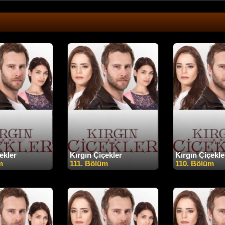
ekler
Kırgın Çiçekler
Kırgın Çiçekle
m
111. Bölüm
110. Bölüm