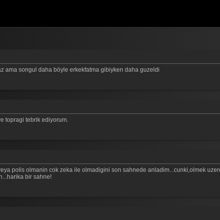
lmaz ama songul daha böyle erkekfatma gibiyken daha guzeldi
 ve topragi tebrik ediyorum.
eya polis olmanin cok zeka ile olmadigini son sahnede anladim...cunki,olmek uzere o
n...harika bir sahne!