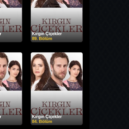
r
Kırgın Çiçekler
89. Bölüm
r
Kırgın Çiçekler
84. Bölüm