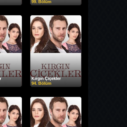
99. Bölüm
r
Kırgın Çiçekler
94. Bölüm