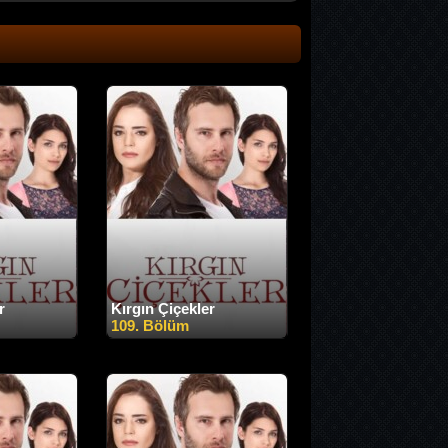
r
Kırgın Çiçekler
109. Bölüm