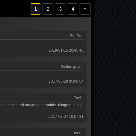
1
2
3
4
»
SonGun
2018-01-15 20:45:40
Sakine guven
2017-03-28 05:08:04
Tevfik
lan bir kisiyi arayan polis yalniz oldugunu bildigi
2017-03-04 10:57:31
meral