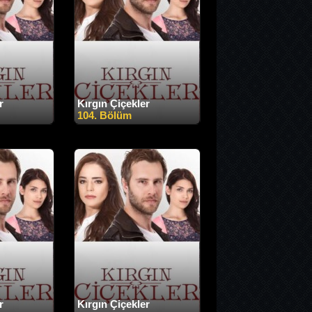
r
Kırgın Çiçekler
104. Bölüm
r
Kırgın Çiçekler