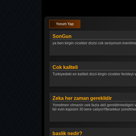
Yorum Yap
SonGun
ya ben kirgin cicekler dizisi cok seviyorum ineni
Cok kaliteli
Turkiyedeki en kaliteli dizzi kirgin cicekler ferideyi
Zeka her zaman gereklidir
Yonetmen olmanin oek fazla akil gerektirmedigini v
bir evin kapisini 30 kere caliyor!!!tesekkur yonetme
baslik nedir?