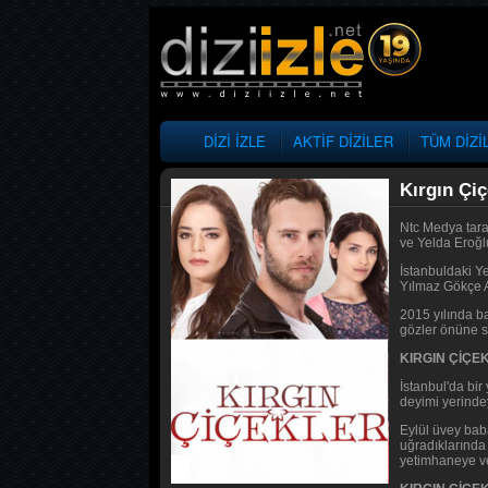
DİZİ İZLE
AKTİF DİZİLER
TÜM DİZİ
Kırgın Çiç
Ntc Medya tara
ve Yelda Eroğlu
İstanbuldaki Y
Yılmaz Gökçe A
2015 yılında ba
gözler önüne se
KIRGIN ÇİÇ
İstanbul'da bi
deyimi yerindey
Eylül üvey bab
uğradıklarında
yetimhaneye ve