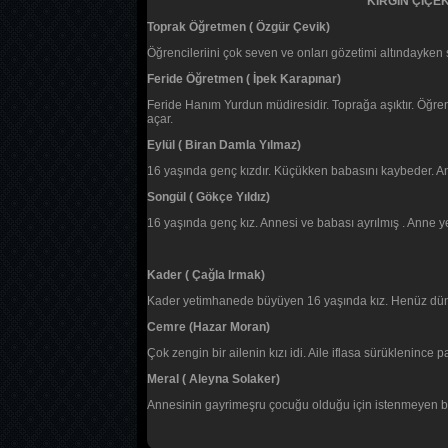
KIRGIN ÇİÇ
Toprak Öğretmen ( Özgür Çevik)
Öğrencileriini çok seven ve onları gözetimi altındayken
Feride Öğretmen ( İpek Karapınar)
Feride Hanım Yurdun müdiresidir. Toprağa aşıktır. Öğrenci
açar.
Eylül ( Biran Damla Yılmaz)
16 yaşında genç kızdır. Küçükken babasını kaybeder. Ann
Songül ( Gökçe Yıldız)
16 yaşında genç kız. Annesi ve babası ayrılmış . Anne 
Kader ( Çağla Irmak)
Kader yetimhanede büyüyen 16 yaşında kız. Henüz dünyaya
Cemre (Hazar Moran)
Çok zengin bir ailenin kızı idi. Aile iflasa sürüklenince
Meral ( Aleyna Solaker)
Annesinin gayrimeşru çocuğu olduğu için istenmeyen bir 