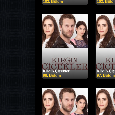
103. Bölüm
102. Bölü
Kırgın Çiçekler
Kırgın Çiç
98. Bölüm
97. Bölüm