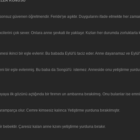
EKLER KONUSU
 sonsuz güvenen öğretmendir. Feride'ye aşıktır. Duygularını ifade etmekte her zaman
lerini çok sever. Onlara anne şevkati ile yaklaşır. Kızları her durumda zorluklarla ka
esi ikinci bir eşle evlenir. Bu babada Eylül'ü taciz eder. Anne dayanamaz ve Eylül'
yeni bir eşle evlenmiş. Bu baba da Songül'ü istemez. Anneside onu yetiştirme yurdu
 ilk gözünü açtığında bir fırırnın un ambarına bırakılmış. Onu bulanlar ise emniyet
 paramparça olur. Cemre kimsesiz kalınca Yetiştirme yurduna bırakılmıştır.
bebektir. Çaresiz kalan anne kzıını yetiştirme yurduna bırakır.