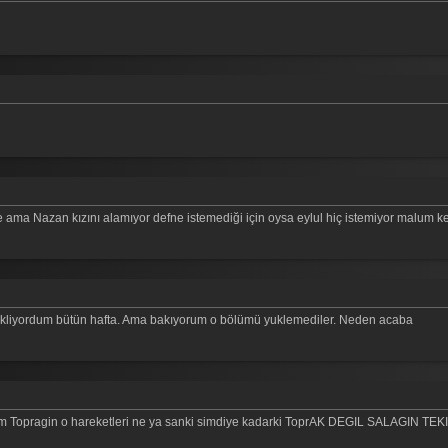
iye ama Nazan kızını alamıyor defne istemediği için oysa eylul hiç istemiyor malum k
ekliyordum bütün hafta. Ama bakıyorum o bölümü yuklemediler. Neden acaba
alim Topragin o hareketleri ne ya sanki simdiye kadarki ToprAK DEGIL SALAGIN TEKI