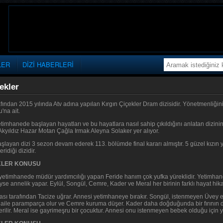
LER
DİZİ HABERLERİ
ekler
fından 2015 yılında Atv adına yapılan Kırgın Çiçekler Dram dizisidir. Yönetmenliğ
'na ait.
etimhanede başlayan hayatları ve bu hayatlara nasıl sahip çıkıldığını anlatan dizi
kyıldız Hazar Motan Çağla Irmak Aleyna Solaker yer alıyor.
şlayan dizi 3 sezon devam ederek 113. bölümde final kararı almıştır. 5 güzel kızın 
ridiği dizidir.
EKLER KONUSU
r yetimhanede müdür yardımcılığı yapan Feride hanım çok yufka yüreklidir. Yetimhan
se annelik yapar. Eylül, Songül, Cemre, Kader ve Meral her birinin farklı hayat hik
ası tarafından Tacize uğrar. Annesi yetimhaneye bırakır. Songül, istenmeyen Üvey ev
 aile paramparça olur ve Cemre kuruma düşer. Kader daha doğduğunda bir fırının d
rilir. Meral ise gayrimeşru bir çocuktur. Annesi onu istenmeyen bebek olduğu için 