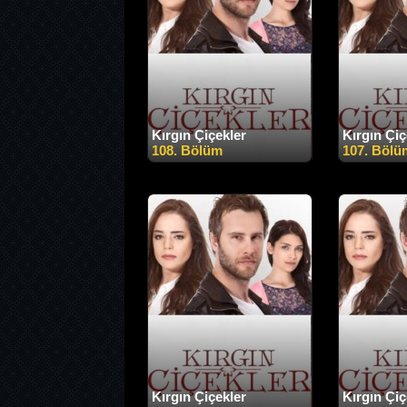
Kırgın Çiçekler
Kırgın Çiç
108. Bölüm
107. Bölü
Kırgın Çiçekler
Kırgın Çiç