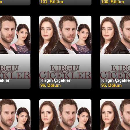
m
101. Bölüm
100. Bölüm
ekler
Kırgın Çiçekler
Kırgın Çiçekle
96. Bölüm
95. Bölüm