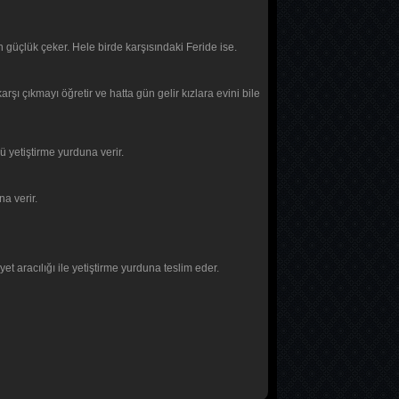
 güçlük çeker. Hele birde karşısındaki Feride ise.
rşı çıkmayı öğretir ve hatta gün gelir kızlara evini bile
ü yetiştirme yurduna verir.
na verir.
 aracılığı ile yetiştirme yurduna teslim eder.