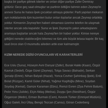
başka bir partiye gitmek isterler ve onları diğer partiye Zafer Demiray
götürür. Gece geç saat olmuştur ve partinin bittiğini tahmin eden Zeynep'in
annesi Suna ile halası İpek çocukları almaya giderler. Parti yapılan mekanın
ayrı noktalarında tüm kuzenleri bulur onları toplarlar ancak Zeynep ortalıkta
yoktur. Kimsenin Zeynep'ten haberi olmaması üzerine telefon ile ulaşmak
isterler ancak oda kapalıdır. Suna ve İpek Zeynep'in yakın arkadaşlarını
aramaya başlarlar ancak hala Zeynep'ten bir haber yoktur. Kimse nereye
gittiğini nerede olabileceğini bilemez ve tüm aile büyük telasa kapılır. Bir kaç
saat önce olan O musmutlu aileden artık eser kalmamıştır.
KIZIM NEREDE DİZİSİ OYUNCULARI VE KARAKTERLERİ
Ece Uslu (Suna), Hüseyin Avni Danyal (Zafer), Burak Hakkı (Kaan), Özgül
Kavruk (Sedef), Özge Gürel (Zeynep), Tolga Savacı (Bahadır), Serkan
Şenalp (Emre), Nihan Balyalı (Hazal), Yonca Cevher Şahinbaş (İpek), Erdi
Bolat (Rüzgar), Kamil Güler (Nihat), Yağmur Kaşifoğlu (Mine), Soydan
Soydaş (Kemal), Gamze Karaman (Ebru), Remzi Evren (Ziya Fehmi Batum),
Pelin Yoru (Julide), Elçin Aktaş (Melisa), Duygu Şen (Neslihan), Özgür
Özgencer (Metin), Erman Burmalı (Cem), Kevork Türker (Emniyet Müdürü),
Oğuz Galeli, İnci Ültay, Bengü Tezcan (Cansu), Göran Cederberg