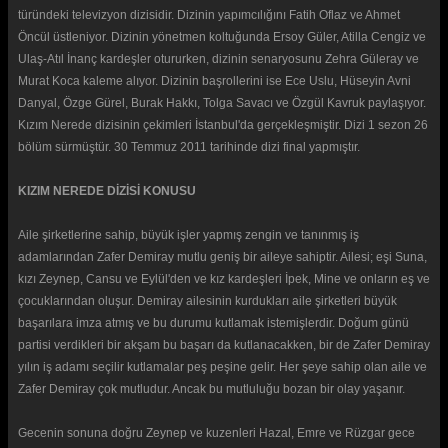
türündeki televizyon dizisidir. Dizinin yapımcılığını Fatih Oflaz ve Ahmet
Öncül üstleniyor. Dizinin yönetmen koltuğunda Ersoy Güler, Atilla Cengiz ve
Ulaş-Atıl İnanç kardeşler otururken, dizinin senaryosunu Zehra Güleray ve
Murat Koca kaleme alıyor. Dizinin başrollerini ise Ece Uslu, Hüseyin Avni
Danyal, Özge Gürel, Burak Hakkı, Tolga Savacı ve Özgül Kavruk paylaşıyor.
Kızım Nerede dizisinin çekimleri İstanbul'da gerçekleşmiştir. Dizi 1 sezon 26
bölüm sürmüştür. 30 Temmuz 2011 tarihinde dizi final yapmıştır.
KIZIM NEREDE DİZİSİ KONUSU
Aile şirketlerine sahip, büyük işler yapmış zengin ve tanınmış iş
adamlarından Zafer Demiray mutlu geniş bir aileye sahiptir. Ailesi; eşi Suna,
kızı Zeynep, Cansu ve Eylül'den ve kız kardeşleri İpek, Mine ve onların eş ve
çocuklarından oluşur. Demiray ailesinin kurdukları aile şirketleri büyük
başarılara imza atmış ve bu durumu kutlamak istemişlerdir. Doğum günü
partisi verdikleri bir akşam bu başarı da kutlanacakken, bir de Zafer Demiray
yılın iş adamı seçilir kutlamalar peş peşine gelir. Her şeye sahip olan aile ve
Zafer Demiray çok mutludur. Ancak bu mutluluğu bozan bir olay yaşanır.
Gecenin sonuna doğru Zeynep ve kuzenleri Hazal, Emre ve Rüzgar gece