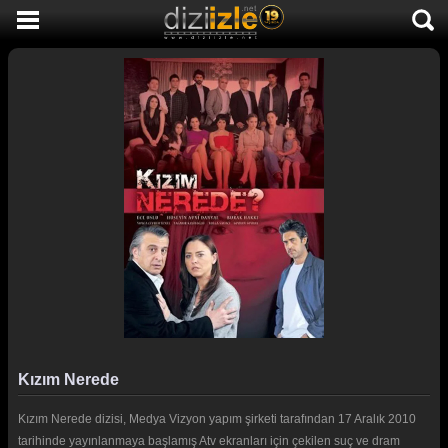
DİZİ İZLE
AKTİF DİZİLER
SON EKLENEN DİZİLER
TÜM DİZİLER
MACERA
KOMEDİ
DUYGUSAL
TARİHİ
TV SHOW
Kızım Nerede
GENÇLİK
Kızım Nerede dizisi, Medya Vizyon yapım şirketi tarafından 17 Aralık 2010
DİZİ HABERLERİ
tarihinde yayınlanmaya başlamış Atv ekranları için çekilen suç ve dram