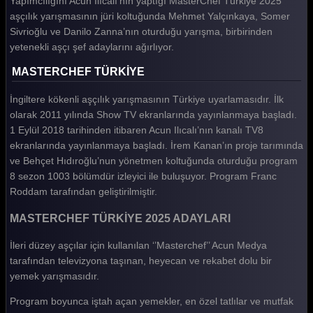
Yapımcılığını Acun Ilıcalı’nın yaptığı MasterChef Türkiye 2025
aşçılık yarışmasının jüri koltuğunda Mehmet Yalçınkaya, Somer
MasterChef Türkiye 2025 24. Bölüm
Sivrioğlu ve Danilo Zanna’nın oturduğu yarışma, birbirinden
MasterChef Türkiye 2025 23. Bölüm
yetenekli aşçı şef adaylarını ağırlıyor.
MasterChef Türkiye 2025 22. Bölüm
MASTERCHEF TÜRKİYE
MasterChef Türkiye 2025 21. Bölüm
İngiltere kökenli aşçılık yarışmasının Türkiye uyarlamasıdır. İlk
olarak 2011 yılında Show TV ekranlarında yayınlanmaya başladı.
MasterChef Türkiye 2025 20. Bölüm
1 Eylül 2018 tarihinden itibaren Acun Ilıcalı’nın kanalı TV8
ekranlarında yayınlanmaya başladı. İrem Kanan’ın proje tarımında
MasterChef Türkiye 2025 19. Bölüm
ve Behçet Hıdıroğlu’nun yönetmen koltuğunda oturduğu program
MasterChef Türkiye 2025 18. Bölüm
8 sezon 1003 bölümdür izleyici ile buluşuyor. Program Franc
Roddam tarafından geliştirilmiştir.
MasterChef Türkiye 2025 17. Bölüm
MASTERCHEF TÜRKİYE 2025 ADAYLARI
MasterChef Türkiye 2025 16. Bölüm
İleri düzey aşçılar için kullanılan ‘’Masterchef’’ Acun Medya
MasterChef Türkiye 2025 15. Bölüm
tarafından televizyona taşınan, heyecan ve rekabet dolu bir
MasterChef Türkiye 2025 14. Bölüm
yemek yarışmasıdır.
MasterChef Türkiye 2025 13. Bölüm
Program boyunca iştah açan yemekler, en özel tatlılar ve mutfak