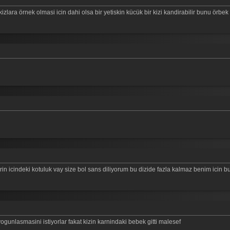
kizlara örnek olmasi icin dahi olsa bir yetiskin kücük bir kizi kandirabilir bunu örbe
in icindeki kotuluk vay size bol sans diliyorum bu dizide fazla kalmaz benim icin bu 
ogunlasmasini istiyorlar fakat kizin karnindaki bebek gitti malesef