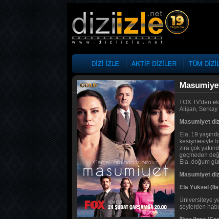
DİZİ İZLE
AKTİF DİZİLER
TÜM DİZİ
Masumiye
FOX TV'den ekr
Alişan, Serkay
Masumiyet diz
Ela, 19 yaşında
kesişmesiyle bi
zira çok yakın
geçmeden değişi
Ela, doğum günü
Masumiyet dizi
Ela Yüksel (İl
Üniversiteye y
şeylerden habe