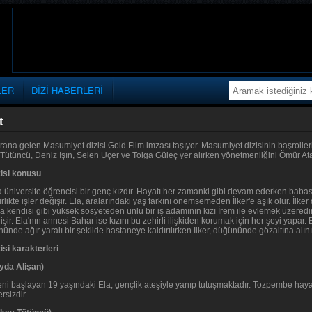
LER
DİZİ HABERLERİ
t
ana gelen Masumiyet dizisi Gold Film imzası taşıyor. Masumiyet dizisinin başrolle
 Tütüncü, Deniz Işın, Selen Uçer ve Tolga Güleç yer alırken yönetmenliğini Ömür At
isi konusu
 üniversite öğrencisi bir genç kızdır. Hayatı her zamanki gibi devam ederken babasın
rlikte işler değişir. Ela, aralarındaki yaş farkını önemsemeden İlker'e aşık olur. İlke
da kendisi gibi yüksek sosyeteden ünlü bir iş adamının kızı İrem ile evlemek üzered
r. Ela'nın annesi Bahar ise kızını bu zehirli ilişkiden korumak için her şeyi yapar. E
nde ağır yaralı bir şekilde hastaneye kaldırılırken İlker, düğününde gözaltına alını
si karakterleri
ayda Alişan)
eni başlayan 19 yaşındaki Ela, gençlik ateşiyle yanıp tutuşmaktadır. Tozpembe hay
rsizdir.