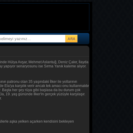
rinde Hülya Avşar, Mehmet Aslantuğ, Deniz Çakır, İlayda
ay yapıyor senaryosunu ise Sırma Yanık kaleme alıyor.
ın patronu olan 35 yaşındaki İlker ile yollarının
r de Ela'ya karşılık verir ancak tek amacı onu kullanmaktır
ir. Başta her şey rüya gibi başlasa da bu durum çok
la, 19. yaş gününde İlker'in gerçek yüzüyle karşılaşır.
r.
allerle aşka yelken açarken kendisini bekleyen