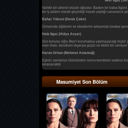
İlker Ilgaz (S
Varlıklı bir ailenin büyük oğludur. Baskın bir baba figür
bir iş adamı olarak geçirdiği hayatı yaptığı canavarca 
Bahar Yüksel (Deniz Çakır)
Üniversite eğitimini ve ideallerini arkasında bırakar gen
Hale Ilgaz (Hülya Avşar)
Söz konusu oğlu İlker'i korumaksa yapmayacağı hiçbir şe
olan Hale, kendisini dışarıya güçlü ve kibirli bir cemiye
Harun Orhun (Mehmet Aslantuğ)
Eşinin zamansız ölümünden sonra kendisini sadece kızına
sınanacaktır.
Masumiyet Son Bölüm