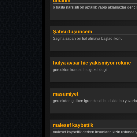
umarim
o hasta narsisiti bir aptallik yapip aklamazlar genc 
Şahsi düşüncem
Saçma sapan bir hal almaya başladı konu
hulya avsar hic yakismiyor rolune
gercekten konusu hic guzel degil
masumiyet
gercekden gittikce igrenclesdi bu dizide bu yazarlar
malesef kaybettik
malesef kaybettik derken insanlarin kizin ustunde y