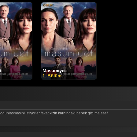
t
Masumiyet
1. Bölüm
ogunlasmasini istiyorlar fakat kizin karnindaki bebek gitti malesef