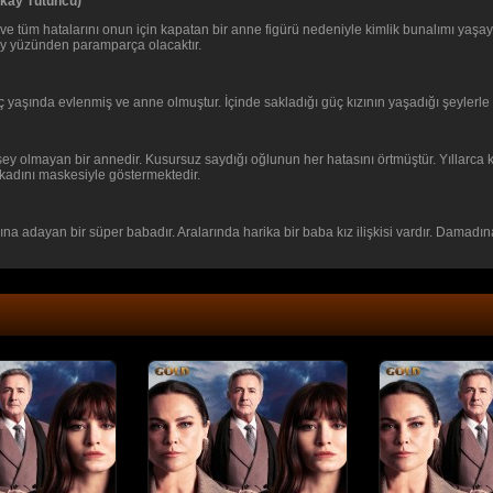
erkay Tütüncü)
ü ve tüm hatalarını onun için kapatan bir anne figürü nedeniyle kimlik bunalımı yaşaya
şey yüzünden paramparça olacaktır.
ç yaşında evlenmiş ve anne olmuştur. İçinde sakladığı güç kızının yaşadığı şeylerle 
y olmayan bir annedir. Kusursuz saydığı oğlunun her hatasını örtmüştür. Yıllarca ko
t kadını maskesiyle göstermektedir.
 adayan bir süper babadır. Aralarında harika bir baba kız ilişkisi vardır. Damadın